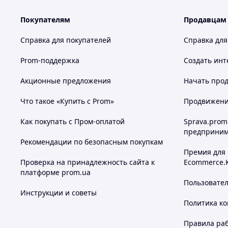
Покупателям
Продавцам
Справка для покупателей
Справка для
Prom-поддержка
Создать инт
Акционные предложения
Начать прод
Что такое «Купить с Prom»
Продвижение
Как покупать с Пром-оплатой
Sprava.prom
предприним
Рекомендации по безопасным покупкам
Премия для
Проверка на принадлежность сайта к
Ecommerce.
платформе prom.ua
Особенности домика:
Пользовате
Инструкции и советы
Рекомендовано для детей от 1 до 5 лет
Политика к
Размер: 129*129*120 см, где 120 см высота крыши
Цвет: фиолетово/розовый
Правила ра
Размер заводской коробки: 127*86*32 см