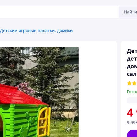
Найти
Детские игровые палатки, домики
Дет
дет
дом
са
Гото
4
9 99