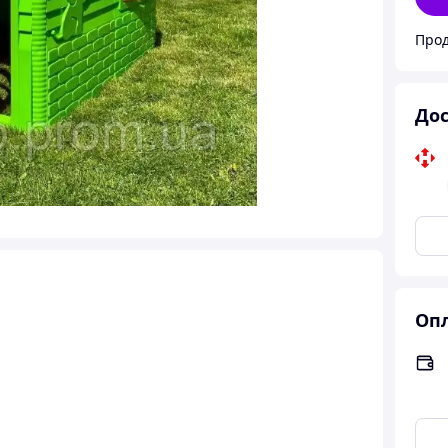
Прод
Дос
Опл