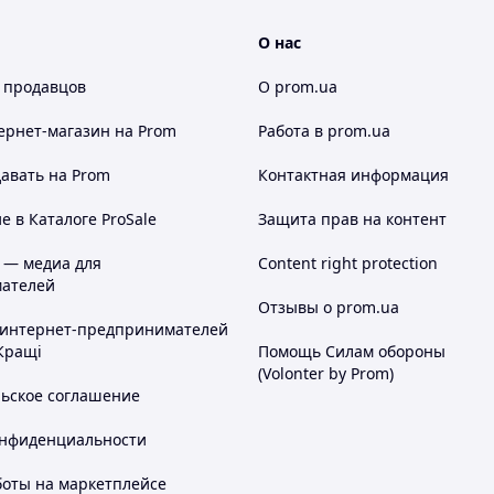
О нас
 продавцов
О prom.ua
ернет-магазин
на Prom
Работа в prom.ua
авать на Prom
Контактная информация
 в Каталоге ProSale
Защита прав на контент
 — медиа для
Content right protection
ателей
Отзывы о prom.ua
 интернет-предпринимателей
Кращі
Помощь Силам обороны
(Volonter by Prom)
льское соглашение
онфиденциальности
боты на маркетплейсе