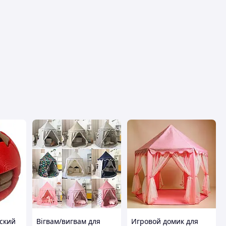
тский
Вігвам/вигвам для
Игровой домик для