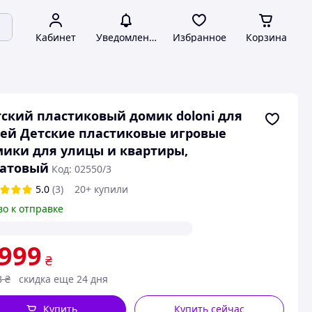
Кабинет
Уведомления
Избранное
Корзина
ский пластиковый домик doloni для
ей Детские пластиковые игровые
ики для улицы и квартиры,
латовый
Код: 02550/3
5.0
(3)
20+ купили
во к отправке
 999
₴
8
₴
скидка еще 24 дня
Купить
Купить сейчас