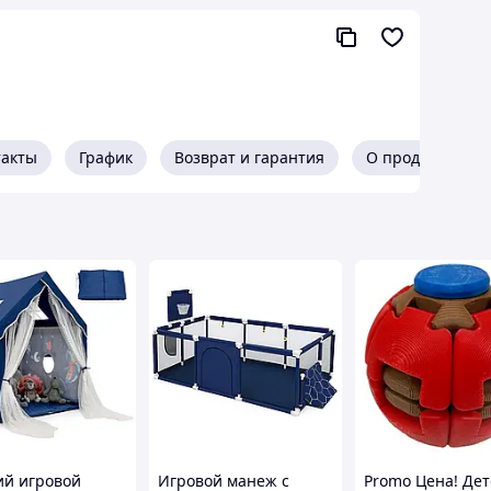
такты
График
Возврат и гарантия
О продавце
зовать собственное пространство для малыша и
аже в квартире. Домик можно разместить на любой
в помещении.
ий игровой
Игровой манеж с
Promo Цена! Де