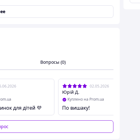
ее
Вопросы (0)
6.06.2026
02.05.2026
Юрій Д.
rom.ua
Куплено на Prom.ua
мик doloni для детей Детские пластиковые игровые
инок для дітей 💜
По вишаку!
ртиры, салатовый
прос
астика салатового цвета, Пластиковый
, Легко собирается