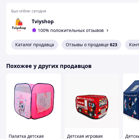
Был online:
сегодня
Tviyshop
100% положительных отзывов
Каталог продавца
Отзывы о продавце
623
Кон
Похожее у других продавцов
Пластиковые домики – это отличная возможность органи
обустроить детскую площадку в своем дворе, на даче и д
ровной поверхности и использовать как на улице, так и 
Палатка детская
Детская игровая
Детск