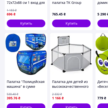
72х72х88 см 1 вход для
палатка TK Group
домик
игр и отдыха текстиль
TENT 110 х 70 х 70 см в
Costw
1 183
₴
MK-17566
сумке
696
₴
765
.45
₴
5 290
Купить
Купить
Палатка "Полицейская
Палатка для детей из
Дитяч
машина" в сумке
высококачественного
«Весе
38*38 см.
материала, Палатка
Kruzze
530
.40
₴
2 332
₴
для детей с легкой
395
.76
₴
1 166
₴
779
₴
сборкой HR-84
Купить
Купить