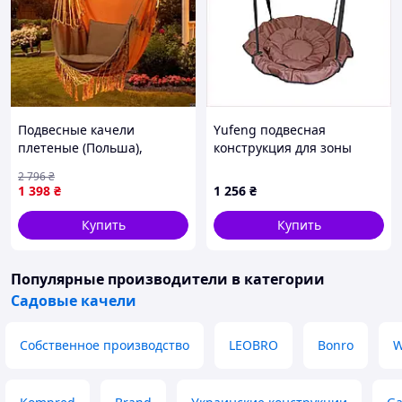
Подвесные качели
Yufeng подвесная
плетеные (Польша),
конструкция для зоны
Подвесное тканевое
релакса, X86K5C0420
2 796
₴
кресло, Подвесная качеля,
1 398
₴
1 256
₴
Качель подвесная круглая,
XMU
Купить
Купить
Популярные производители
в категории
Садовые качели
Собственное производство
LEOBRO
Bonro