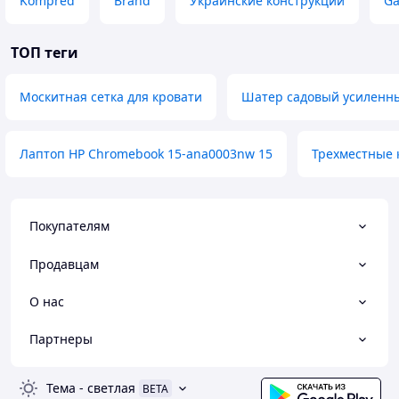
Kompred
Brand
Украинские конструкции
Ga
ТОП теги
Москитная сетка для кровати
Шатер садовый усиленн
Лаптоп HP Chromebook 15-ana0003nw 15
Трехместные 
Покупателям
Продавцам
О нас
Партнеры
Тема
-
светлая
BETA