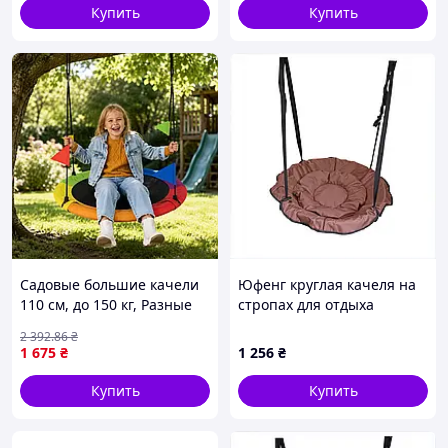
Купить
Купить
Садовые большие качели
Юфенг круглая качеля на
110 см, до 150 кг, Разные
стропах для отдыха
цвета / Качели гнездо
865CP0420
2 392
.86
₴
аиста / Качели с
1 675
₴
1 256
₴
металлическим каркасом
Купить
Купить