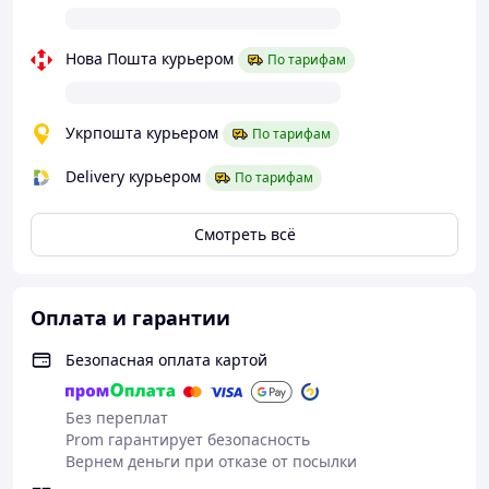
гамаки – це зручно та стильно.
Гойдалку можна кріпити до стелі чи будь якої
Нова Пошта курьером
По тарифам
перегородки. Також можна придбати додатково
стійку-каркас.
Вага гойдалки, фактичний 10-17кг залежить від
Укрпошта курьером
По тарифам
розміру
Delivery курьером
По тарифам
Доставка:
Нова Пошта: 400-700грн
Смотреть всё
Оплата и гарантии
Безопасная оплата картой
Без переплат
Prom гарантирует безопасность
Вернем деньги при отказе от посылки