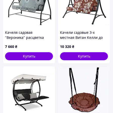
Качеля садовая
Качели садовые 3-х
"Вероника" расцветка
местная Витан Келли до
Бязь, зеленая клетка
250 кг (Бязь, Бежевый
7 660
₴
10 320
₴
цветок)
Купить
Купить