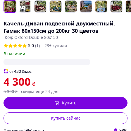
Качель-Диван подвесной двухместный,
Гамак 80х150см до 200кг 30 цветов
Код: Oxford Double 80х150
5.0
(1)
23+ купили
В наличии
430
от
₴
/мес
4 300
₴
5 300
₴
скидка еще 24 дня
Купить
Купить сейчас
98%
Продавец VikSana