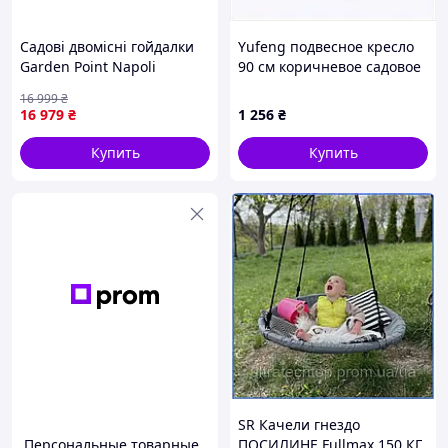
Садові двомісні гойдалки
Yufeng подвесное кресло
Garden Point Napoli
90 см коричневое садовое
86A50TE420
16 999
₴
16 979
₴
1 256
₴
Купить
Купить
SR Качели гнездо
Персональные товарные
ПОСИЛИНЕ Fullmax 150 КГ