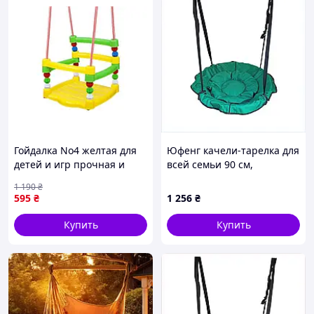
Гойдалка No4 желтая для
Юфенг качели-тарелка для
детей и игр прочная и
всей семьи 90 см,
безопасная конструкция
8P6503B9B2
1 190
₴
для активного отдыха
595
₴
1 256
₴
Купить
Купить