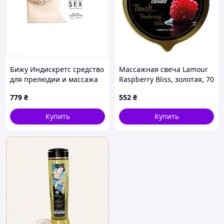
Бижу Индискретс средство
Массажная свеча Lamour
для прелюдии и массажа
Raspberry Bliss, золотая, 70
A873MK7795
мл
779
₴
552
₴
Купить
Купить