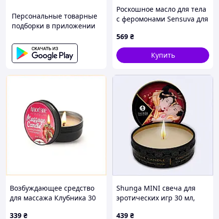
Роскошное масло для тела
Персональные товарные
с феромонами Sensuva для
подборки в приложении
долгого секса 87K9335K7
569
₴
Купить
Возбуждающее средство
Shunga MINI свеча для
для массажа Клубника 30
эротических игр 30 мл,
мл AP8734514
E1A1C17573
339
₴
439
₴