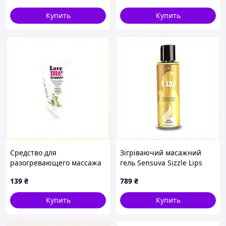
Купить
Купить
Средство для
Зігріваючий масажний
разогревающего массажа
гель Sensuva Sizzle Lips
10 мл Love To Love аромат
Pina Colada 125 мл
139
₴
789
₴
мяты T728356T
87T9B3M329
Купить
Купить