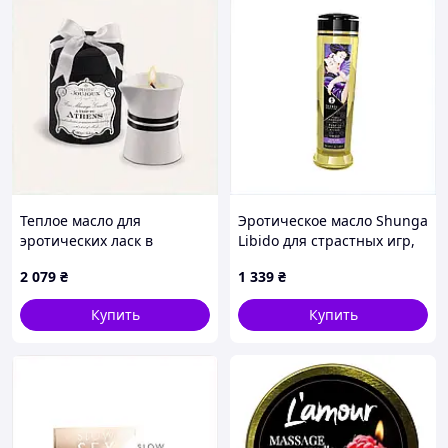
Теплое масло для
Эротическое масло Shunga
эротических ласк в
Libido для страстных игр,
керамике, 14H7TE3153
T873C7775
2 079
₴
1 339
₴
Купить
Купить