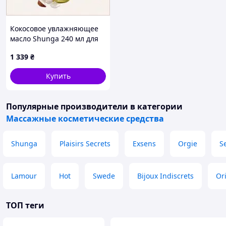
Кокосовое увлажняющее
масло Shunga 240 мл для
кожи H8737A781
1 339
₴
Купить
Популярные производители
в категории
Массажные косметические средства
Shunga
Plaisirs Secrets
Exsens
Orgie
S
Lamour
Hot
Swede
Bijoux Indiscrets
Or
ТОП теги