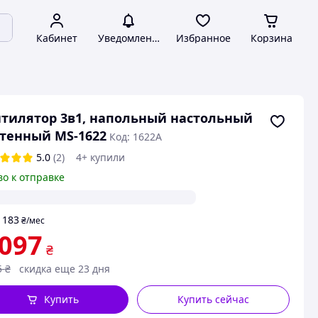
Кабинет
Уведомления
Избранное
Корзина
тилятор 3в1, напольный настольный
тенный MS-1622
Код: 1622A
5.0
(2)
4+ купили
во к отправке
183
т
₴
/мес
 097
₴
5
₴
скидка еще 23 дня
Купить
Купить сейчас