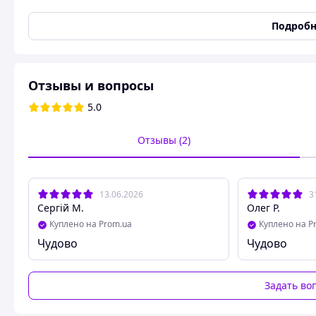
Страна производитель
Китай
Подробн
Состояние
Новое
Вентилятор 3в1, напол
Отзывы и вопросы
5.0
Отзывы (2)
13.06.2026
3
Сергій М.
Олег Р.
Куплено на Prom.ua
Куплено на P
Чудово
Чудово
Вентилятор DOMOTEC MS-1622 вентилятор напольний 
Задать во
Вентилятор MS-1622
мощный, стальной гигант, который