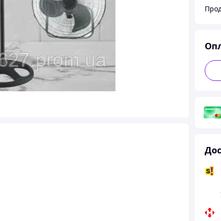
Прод
Оп
Дос