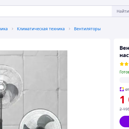
Найти
ника
Климатическая техника
Вентиляторы
Вен
нас
Гото
о
1
2 19