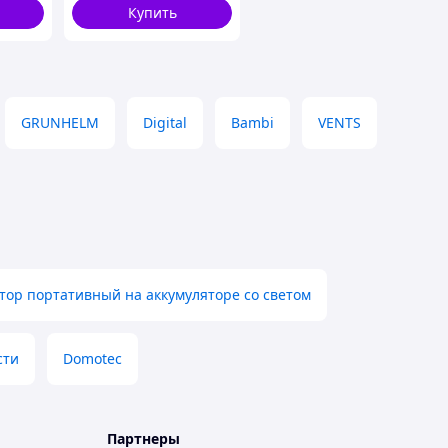
1346 Белый с серым
Купить
GRUNHELM
Digital
Bambi
VENTS
тор портативный на аккумуляторе со светом
сти
Domotec
Партнеры