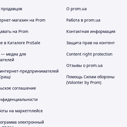
 продавцов
О prom.ua
ернет-магазин
на Prom
Работа в prom.ua
авать на Prom
Контактная информация
 в Каталоге ProSale
Защита прав на контент
 — медиа для
Content right protection
ателей
Отзывы о prom.ua
 интернет-предпринимателей
Кращі
Помощь Силам обороны
(Volonter by Prom)
льское соглашение
онфиденциальности
боты на маркетплейсе
рограмма электронный