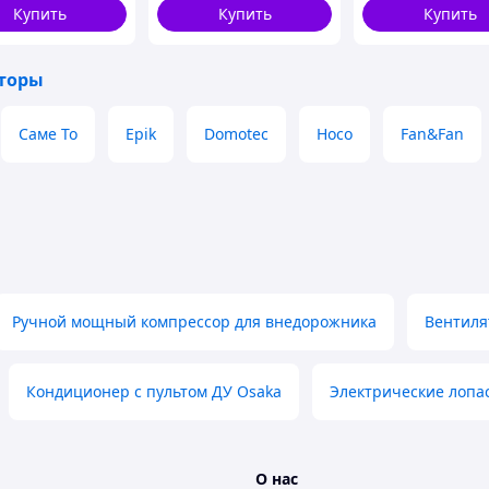
Купить
Купить
Купить
торы
Саме То
Epik
Domotec
Hoco
Fan&Fan
Ручной мощный компрессор для внедорожника
Вентиля
Кондиционер с пультом ДУ Osaka
Электрические лопа
О нас