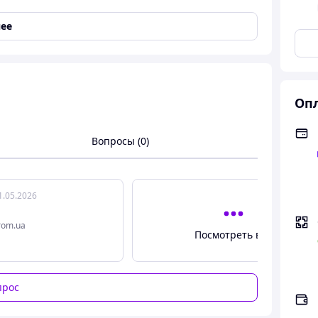
ее
ьный настольный настенный MS-1622
Опл
Вопросы (0)
1.05.2026
rom.ua
Посмотреть все
металевий для дому
прос
 охладит помещение за считанные минуты, не хуже