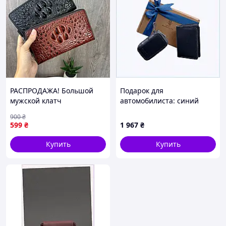
РАСПРОДАЖА! Большой
Подарок для
мужской клатч
автомобилиста: синий
рептилия,портмоне
набор БланкНот в коробке
900
₴
кошелек DS
86X03C655T
599
₴
1 967
₴
Купить
Купить