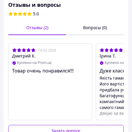
Размеры: 115*90*25 мм.
Отзывы и вопросы
Вес:120 грамм
Цвет: зелёный.
5.0
Отзывы (2)
Вопросы (0)
14.02.2026
25.
Дмитрий К.
Ірина Т.
Куплено на Prom.ua
Куплено на Pro
Товар очень понравился!!!
Дуже класний
Якість гаманця
його вартість. 
придбала реал
багатофункціон
компактний га
самого гаманця
Дякую за якісн
Задать вопрос