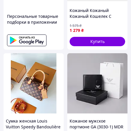
Кожаный Кожаный
Персональные товарные
Кожаный Кошелек С
подборки в приложении
Крокодилом Из
1 575
₴
Натуральной Кожи
1 279
₴
Классический Однотонный
Светло Коричневый Seli
Купить
Жіночий Шкіряний
Сумка женская Louis
Кожаное мужское
Vuitton Speedy Bandoulière
портмоне GA (3030-1) MDR