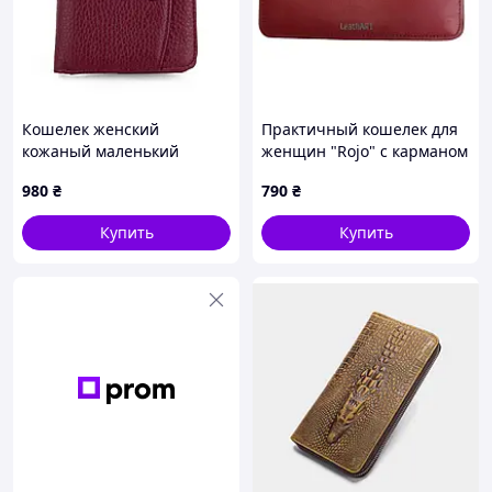
Кошелек женский
Практичный кошелек для
кожаный маленький
женщин "Rojo" с карманом
Fuerdanni 1832-1861
для монет из натуральной
980
₴
790
₴
бордовый
кожи, портмоне женское,
красный клатч
Купить
Купить