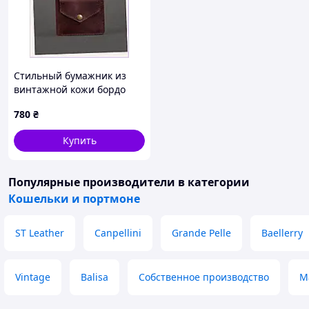
Стильный бумажник из
винтажной кожи бордо
8C1325TA23
780
₴
Купить
Популярные производители
в категории
Кошельки и портмоне
ST Leather
Canpellini
Grande Pelle
Baellerry
Vintage
Balisa
Собственное производство
M