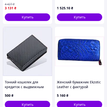
20 Размер: 20.5x13.5x12 см
4 427
₴
3 131
₴
1 525
.10
₴
Купить
Купить
Тонкий кошелек для
Женский бумажник Ekzotic
кредиток с выдвижным
Leather с фактурой
механизмом, 775X34A39
крокодила на 6 карт,
500
₴
5 160
₴
849PE7T229
Купить
Купить