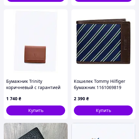
Бумажник Trinity
Кошелек Tommy Hilfiger
коричневый с гарантией
бумажник 1161069819
качества от
(Синий/Коричневый One
1 740
₴
2 390
₴
производителя
size)
8497AK9A26
Купить
Купить