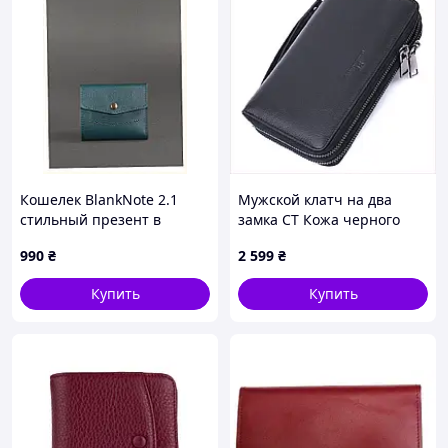
Кошелек BlankNote 2.1
Мужской клатч на два
стильный презент в
замка СТ Кожа черного
коробке, 39X125C1
цвета 875117B4K
990
₴
2 599
₴
Купить
Купить