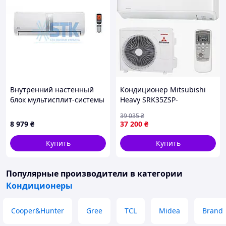
Внутренний настенный
Кондиционер Mitsubishi
блок мультисплит-системы
Heavy SRK35ZSP-
Cooper&Hunter NORDIC
W1/SRC35ZSP-W1
39 035
₴
Multi Light PREMIUM
8 979
₴
37 200
₴
INVERTER CHML-IW18DNK,
R410A, белый
Купить
Купить
Популярные производители
в категории
Кондиционеры
Cooper&Hunter
Gree
TCL
Midea
Brand