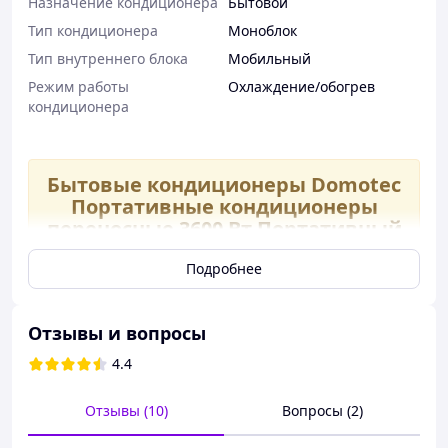
Назначение кондиционера
Бытовой
Тип кондиционера
Моноблок
Тип внутреннего блока
Мобильный
Режим работы
Охлаждение/обогрев
кондиционера
Бытовые кондиционеры Domotec
Портативные кондиционеры
переносные 3600 Вт Портативный
охладитель обильные
кондиционеры с обогревом
Подробнее
Напольный кондиционер Domotec
— это
Отзывы и вопросы
современное многофункциональное климатическое
устройство
3 в 1
, которое сочетает в себе охлаждение,
4.4
обогрев и увлажнение воздуха. Он отлично подойдёт
для использования в квартире, доме или офисе,
Отзывы (10)
Вопросы (2)
обеспечивая комфортный микроклимат в любое время
года.