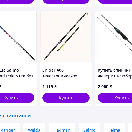
ще Salmo
Sniper 400
Купить спиннин
nd Pole 6.0m без
телескопическое
Фаворит Блюбер
скных колец,
удилище для берега
грамм тубуляр
₴
1 119
₴
2 960
₴
8058
67B15340M
K64EP88278
Купить
Купить
Купить
и спиннинги
Ranger
Weida
Flagman
Salmo
Feima