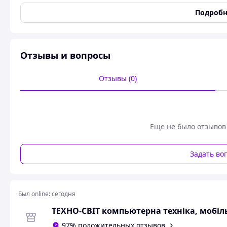
Цвет
Разные цвета
Подробн
Удочка безкольцевая Gladiator Queen
Удочка безкольцевая Gladiator Queen
— легкое и удобно
водоемах с течением. Идеально подходит для дальнего за
Изготовлена из прочных и легких материалов, обеспечив
Отзывы и вопросы
телескопическая конструкция делает её удобной для тра
так и для опытных рыболовов!
Отзывы (0)
Характеристики:
Тип: удочка
Вид: безкольцевая
Материал: карбон
Еще не было отзывов
Кастинг-тест: 10-30 г
Упаковка: пакет
Цвет: разные цвета
Задать во
Производитель: Gladiator
Похожие товары по характеристикам
Был online:
сегодня
97% положительных отзывов