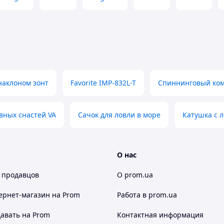
наклоном зонт
Favorite IMP-832L-T
Спиннинговый ком
вных снастей VA
Сачок для ловли в море
Катушка с л
О нас
 продавцов
О prom.ua
ернет-магазин
на Prom
Работа в prom.ua
авать на Prom
Контактная информация