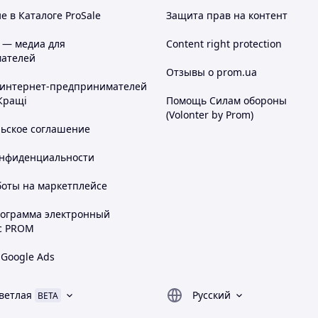
 в Каталоге ProSale
Защита прав на контент
 — медиа для
Content right protection
ателей
Отзывы о prom.ua
 интернет-предпринимателей
Кращі
Помощь Силам обороны
(Volonter by Prom)
льское соглашение
онфиденциальности
боты на маркетплейсе
рограмма электронный
с PROM
 Google Ads
ветлая
Русский
BETA