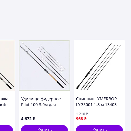
алка
Удилище фидерное
Спиннинг YMERBOR
rite
Pilot 100 3.9м для
LYGS001 1.8 м 13403-
1B
стоячей воды,
85971
1 210
₴
648T81C29
4 672
₴
968
₴
Купить
Купить