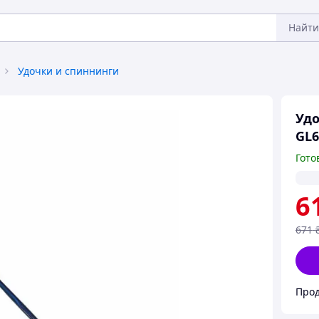
Найти
Удочки и спиннинги
Удо
GL6
Гото
6
671