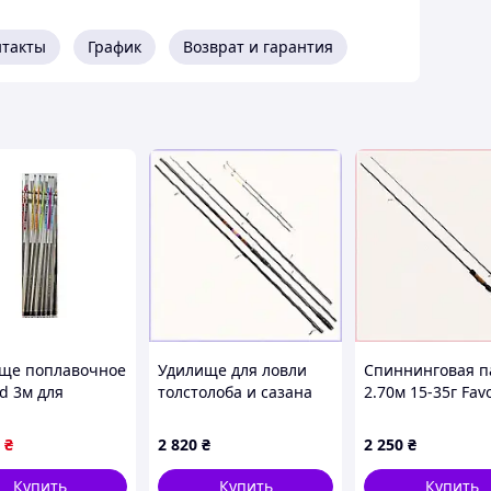
нтакты
График
Возврат и гарантия
ще поплавочное
Удилище для ловли
Спиннинговая п
d 3м для
толстолоба и сазана
2.70м 15-35г Favo
ки легкое и
Брейн 3.6 метра,
Cobalt, 648K817
ое с разборной
64AB88151
₴
2 820
₴
2 250
₴
рукцией
Купить
Купить
Купить