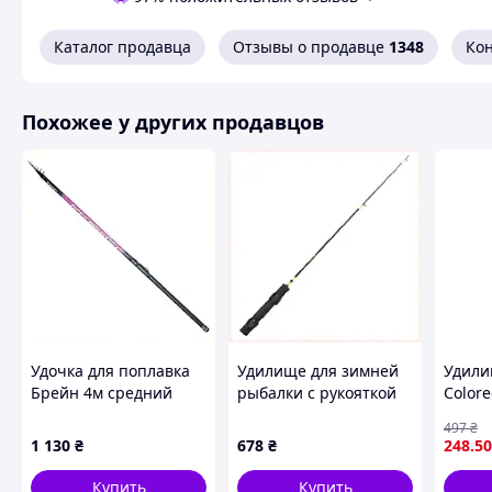
Каталог продавца
Отзывы о продавце
1348
Ко
Похожее у других продавцов
Удочка для поплавка
Удилище для зимней
Удили
Брейн 4м средний
рыбалки с рукояткой
Colore
строй, 6M48820MX8
EVA AX7712405
рыбал
497
₴
прочн
1 130
₴
678
₴
248
.50
конст
Купить
Купить