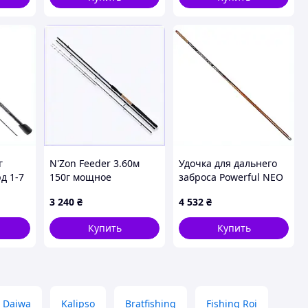
г
N'Zon Feeder 3.60м
Удочка для дальнего
д 1-7
150г мощное
заброса Powerful NEO
карбоновое удилище
6м карбон 6X488BX443
3 240
₴
4 532
₴
Daiwa 7C7P16098
Купить
Купить
Daiwa
Kalipso
Bratfishing
Fishing Roi