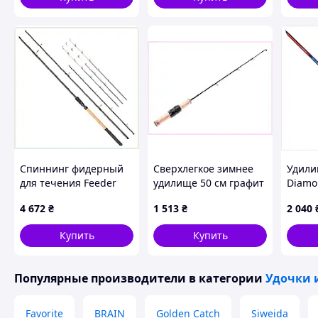
Спиннинг фидерный
Сверхлегкое зимнее
Удили
для течения Feeder
удилище 50 см графит
Diamo
Concept Pilot 100г,
T30, 65M33E83B7
пропу
4 672
₴
1 513
₴
2 040
6488129XKB
64X8C
Купить
Купить
Популярные производители
в категории
Удочки 
Favorite
BRAIN
Golden Catch
Siweida