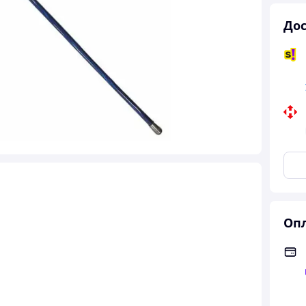
Дос
Опл