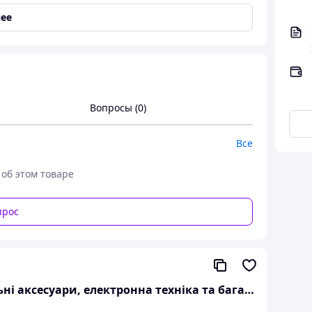
ее
е удилище для поплавочной ловли на реках и
броса и точного управления оснасткой.
ает комфорт в использовании. Компактная и
нспортировки. Отличный выбор как для новичков,
Вопросы (0)
Все
 об этом товаре
прос
ТЕХНО-СВІТ компьютерна техніка, мобільні аксесуари, електронна техніка та багато іншого.