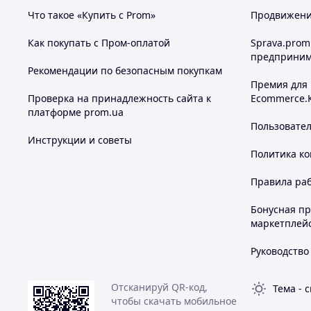
Что такое «Купить с Prom»
Продвижение
Как покупать с Пром-оплатой
Sprava.prom
предприним
Рекомендации по безопасным покупкам
Премия для
Проверка на принадлежность сайта к
Ecommerce.
платформе prom.ua
Пользовате
Инструкции и советы
Политика к
Правила ра
Бонусная п
маркетплей
Руководство
Отсканируй QR-код,
Тема
-
с
чтобы скачать мобильное