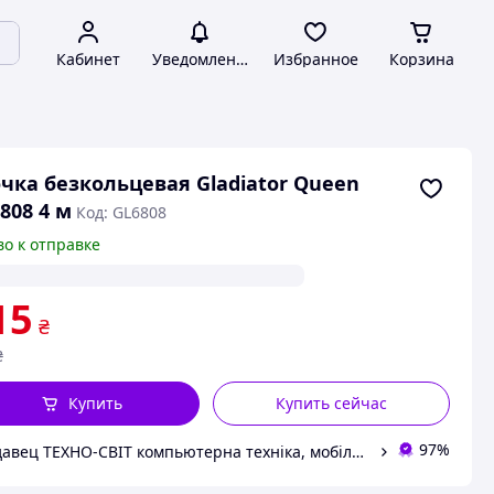
Кабинет
Уведомления
Избранное
Корзина
чка безкольцевая Gladiator Queen
808 4 м
Код: GL6808
во к отправке
15
₴
₴
Купить
Купить сейчас
97%
Продавец ТЕХНО-СВІТ компьютерна техніка, мобільні аксесуари, електронна техніка та багато іншого.