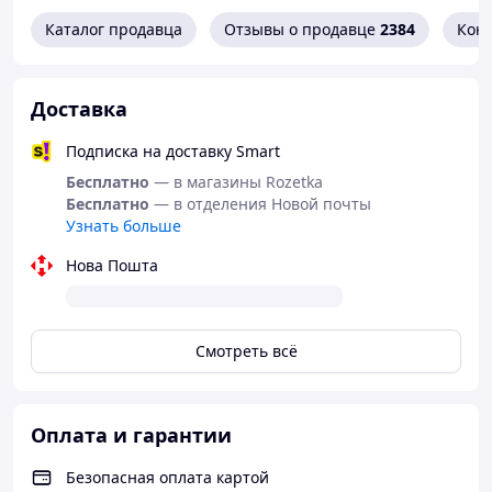
Пол ребенка:
Унисекс
Каталог продавца
Материал:
Пластик
Отзывы о продавце
2384
Кон
Страна-изготовитель:
Китай
Комплектация:
Доставка
Тюбик с пузырями – 3 шт.
Палочки – 3 шт.
Подписка на доставку Smart
Рекомендации:
Пузыри рекомендуется делать под
Бесплатно
— в магазины Rozetka
присмотром взрослых.
Бесплатно
— в отделения Новой почты
Подарите своему ребенку незабываемые моменты
Узнать больше
радости и веселья с
не лопающимися пузырями
—
Нова Пошта
больше, чем просто игрушка!
Смотреть всё
Оплата и гарантии
Безопасная оплата картой