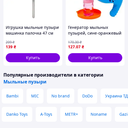
Игрушка мыльные пузыри
Генератор мыльных
машинка палочка 47 см
пузырей, сине-оранжевый
зеленые длинные
209
₴
170
.30
₴
радужные для детей на
139
₴
127
.07
₴
улицу подарок фигурная
наса
Купить
Купить
Популярные производители
в категории
Мыльные пузыри
Bambi
MIC
No brand
DoDo
Украина ТД
Danko Toys
A-Toys
METR+
Noname
Gazi