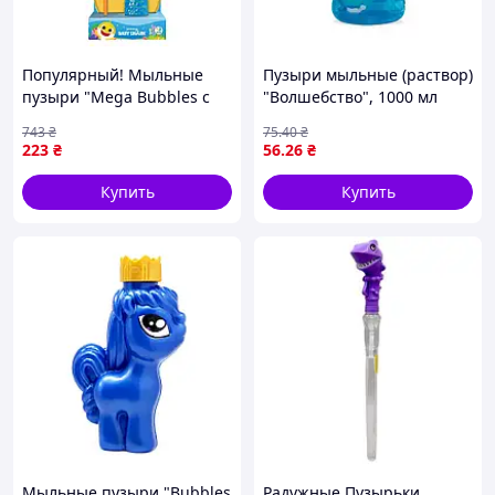
Популярный! Мыльные
Пузыри мыльные (раствор)
пузыри "Mega Bubbles с
"Волшебство", 1000 мл
тарелкой Baby Shark"
743
₴
75
.40
₴
200515 объем 450 мл -
223
₴
56
.26
₴
Лучшее качество только
на Nukleon.com.ua
Купить
Купить
Мыльные пузыри "Bubbles
Радужные Пузырьки