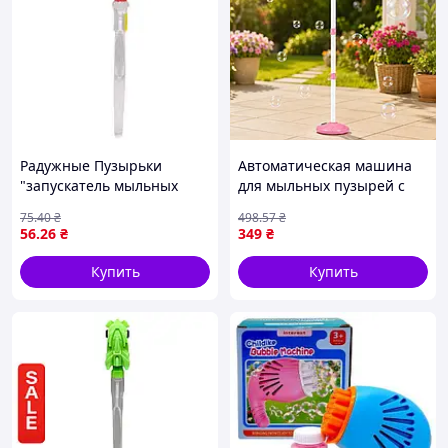
Радужные Пузырьки
Автоматическая машина
"запускатель мыльных
для мыльных пузырей с
пузырей" 47 СМ
музыкой и LED-подсветкой
75
.40
₴
498
.57
₴
(Оранжевый)
на регулируемой стойке,
56
.26
₴
349
₴
Розовая / Генератор
пузырьков
Купить
Купить