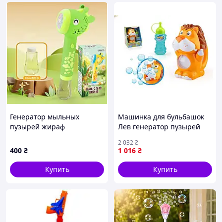
Генератор мыльных
Машинка для бульбашок
пузырей жираф
Лев генератор пузырей
для детей от 3 лет с
2 032
₴
функцией выдува 2000
400
₴
1 016
₴
пузырей в минуту
Купить
Купить