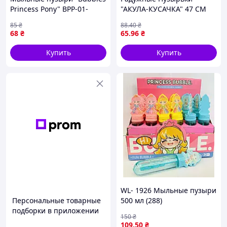
Princess Pony" BPP-01-
"АКУЛА-КУСАЧКА" 47 СМ
01U(Blue) объем 95 мл
(Фиолетовый)
85
₴
88
.40
₴
impulse
68
₴
65
.96
₴
Купить
Купить
WL- 1926 Мыльные пузыри
Персональные товарные
500 мл (288)
подборки в приложении
150
₴
109
.50
₴