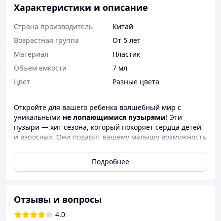
Характеристики и описание
Страна производитель
Китай
Возрастная группа
От 5 лет
Материал
Пластик
Объем емкости
7 мл
Цвет
Разные цвета
Откройте для вашего ребенка волшебный мир с
уникальными
не лопающимися пузырями
! Эти
пузыри — хит сезона, который покоряет сердца детей
и взрослых. Они подарят вашему малышу возможность
создавать настоящие чудеса, превращая обычные
игры в незабываемое приключение.
Подробнее
Преимущества
:
Непревзойденная устойчивость
: Пузыри не
лопаются при касании, позволяя наслаждаться
Отзывы и вопросы
игрой дольше.
4.0
Яркие цвета
: Набор включает пузыри трех