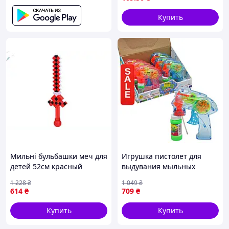
Купить
Мильні бульбашки меч для
Игрушка пистолет для
детей 52см красный
выдувания мыльных
арт6610 ТМ METR для игр
пузырей механический
1 228
₴
1 049
₴
и развлечений
детский набор 6 штук без
614
₴
709
₴
батареек
Купить
Купить