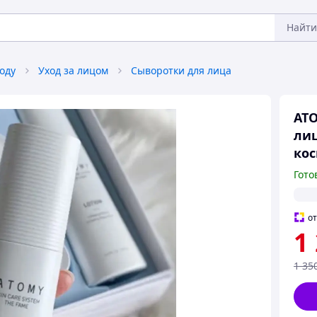
Найти
оду
Уход за лицом
Сыворотки для лица
ATO
лиц
ко
Гото
о
1
1 35