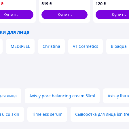
мл
₴
519
₴
120
₴
Купить
Купить
Купить
ки для лица
MEDIPEEL
Christina
VT Cosmetics
Bioaqua
для лица
Axis-y pore balancing cream 50ml
Axis-y lh
 u cu skin
Timeless serum
Сыворотка для лица isn tr