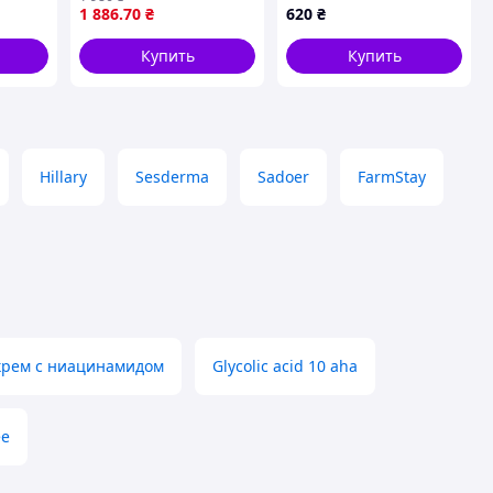
сыворотка 30ml
pin Bakuchiol Serum,
1 886
.70
₴
620
₴
50 мл
Купить
Купить
Hillary
Sesderma
Sadoer
FarmStay
a крем с ниацинамидом
Glycolic acid 10 aha
ee