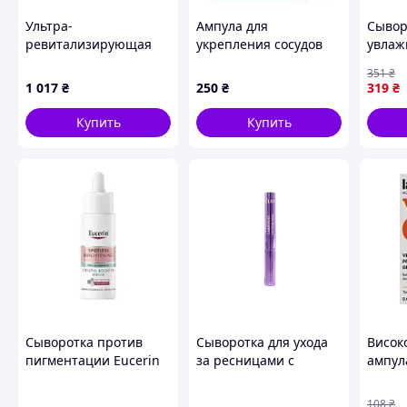
Ультра-
Ампула для
Сывор
ревитализирующая
укрепления сосудов
увлаж
сыворотка Mesoprof
Pelart Laboratory
сухой
351
₴
Serum 100 мл
Ampoule For
кожи 
1 017
₴
250
₴
319
₴
Strengthening Vessels
Quenc
2 мл
30 мл 
Купить
Купить
Сыворотка против
Сыворотка для ухода
Висок
пигментации Eucerin
за ресницами с
ампул
Spotless Brightening
пептидами Elan
витам
Crystal Booster Serum,
LashBoost
LaCab
108
₴