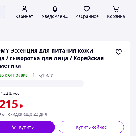
Кабинет
Уведомления
Избранное
Корзина
MY Эссенция для питания кожи
а / сыворотка для лица / Корейская
сметика
во к отправке
1+ купили
122
т
₴
/мес
 215
₴
0
₴
скидка еще 22 дня
Купить
Купить сейчас