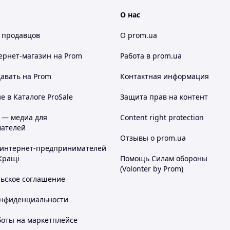
О нас
 продавцов
О prom.ua
ернет-магазин
на Prom
Работа в prom.ua
авать на Prom
Контактная информация
 в Каталоге ProSale
Защита прав на контент
 — медиа для
Content right protection
ателей
Отзывы о prom.ua
 интернет-предпринимателей
Кращі
Помощь Силам обороны
(Volonter by Prom)
льское соглашение
онфиденциальности
боты на маркетплейсе