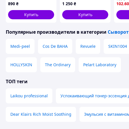
30 мл
890
₴
1 250
₴
102
.60
Купить
Купить
Популярные производители
в категории
Сыворот
Medi-peel
Cos De BAHA
Revuele
SKIN1004
HOLLYSKIN
The Ordinary
Pelart Laboratory
ТОП теги
Laikou professional
Успокаивающий тонер-эссенция 
Dear Klairs Rich Moist Soothing
Эмульсия с витамином