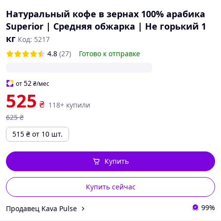
Натуральный кофе в зернах 100% арабика
Superior | Средняя обжарка | Не горький 1
кг
Код: 5217
4.8
(27)
Готово к отправке
52
от
₴
/мес
525
₴
118+ купили
625
₴
515
₴
от 10 шт.
Купить
Купить сейчас
99%
Продавец Kava Pulse