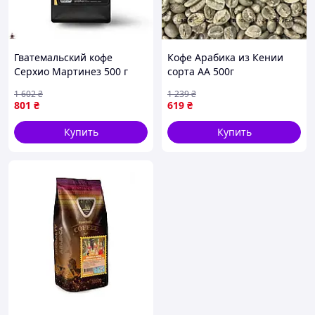
основную производственную линию.
Гватемальский кофе
Кофе Арабика из Кении
Серхио Мартинез 500 г
сорта AA 500г
Мытая высшего качества
натуральный зеленый для
1 602
₴
1 239
₴
для истинных гурманов
истинных ценителей кофе
801
₴
619
₴
Купить
Купить