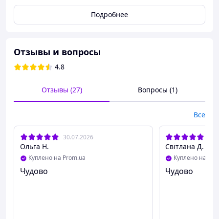
Подробнее
Отзывы и вопросы
4.8
Отзывы (27)
Вопросы (1)
Все
30.07.2026
20.
Ольга Н.
Світлана Д.
Куплено на Prom.ua
Куплено на Pro
Состав зерен 🌍: 100% арабика из Мексики,
Чудово
Чудово
Бурунди, Эфиопии — три региона, которые
сошлись в одном бленде, чтобы дать
глубокий, многослойный вкус.
В чашке ⛾