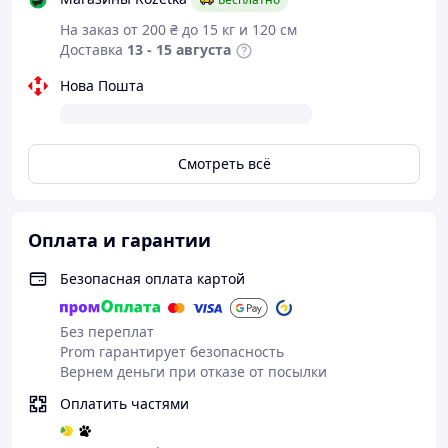
На заказ от 200 ₴ до 15 кг и 120 см
Доставка
13 - 15 августа
Характеристики
Нова Пошта
Обжарка
▰
▰
▰
▱
▱
Кислинка
▰
▱
▱
▱
▱
Горчинка
▰
▰
▱
▱
▱
Смотреть всё
Вкусовые ноты
✦ Щоколад
Оплата и гарантии
✦ Инжир
Безопасная оплата картой
✦ Табак
Без переплат
Prom гарантирует безопасность
Для каких способов приготовления
Вернем деньги при отказе от посылки
подходит
Оплатить частями
▶ автоматические кофемашины
▶ рожковые кофеварки