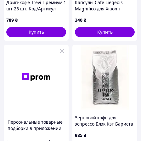
Дрип-кофе Trevi Премиум 1
Капсулы Cafe Liegeois
Для просмотра вкусного ассортимента —
шт 25 шт. Код/Артикул
Magnifico для Xiaomi
нажимать сюда
👇
НФ-00003041ёё
Scishare кофемашины 10
789
₴
340
₴
шт., 6M9C327M41
Купить
Купить
Как мы создаем качественный
кофе
Зерновой кофе для
Персональные товарные
эспрессо Блэк Кэт Бариста
подборки в приложении
1 кг, 274H0P907
985
₴