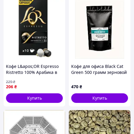
Прямые контракты и большие объемы
закупок позволяют нам предлагать
качество и цену, которые сложно
превзойти.
Кофе L&apos;OR Espresso
Кофе для офиса Black Cat
Ristretto 100% Арабика в
Green 500 грамм зерновой
капсулах 10 шт 3958393
EK25T80135
229
₴
zabka
206
₴
470
₴
Купить
Купить