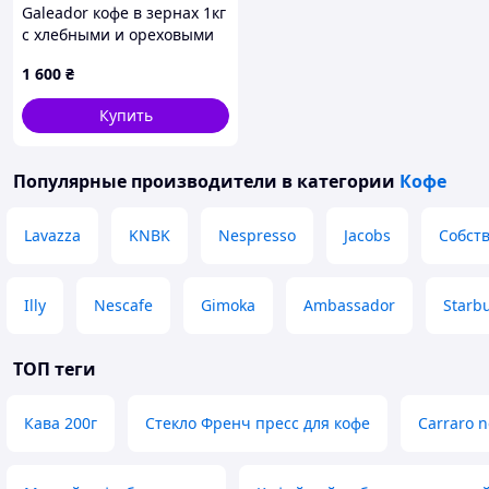
Собственное производство
Galeador кофе в зернах 1кг
с хлебными и ореховыми
нотами, 147TH045A8
Мы обжариваем кофе на
1 600
₴
с
овременном ростере 5-го
поколения
голландского
Купить
производства.
Точный контроль
температуры и
Популярные производители
в категории
Кофе
профиля обжарки обеспечивается
новейшим программным
Lavazza
KNBK
Nespresso
Jacobs
Собст
обеспечением, позволяющим
раскрывать максимум вкуса каждого
зерна.
Illy
Nescafe
Gimoka
Ambassador
Starb
За процесс отвечает
опытный
ростмастер
– победитель и призер
профессиональных кофейных
ТОП теги
конкурсов.
После обжарки зерно проходит через
Кава 200г
Стекло Френч пресс для кофе
Carraro 
дестонер, который очищает кофе
посторонних частиц, гарантируя