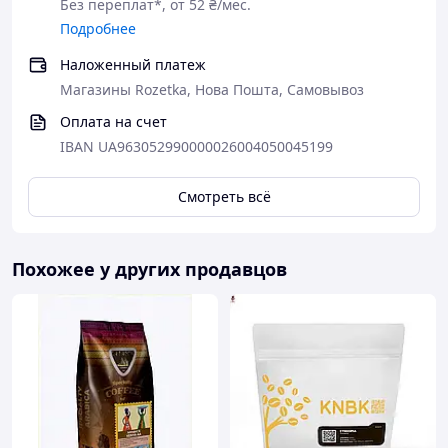
Без переплат*, от 52 ₴/мес.
▶ турка (джезва)
Подробнее
▶ френч-прес
Наложенный платеж
Магазины Rozetka, Нова Пошта, Самовывоз
▶ гейзерная кофеварка
Оплата на счет
💎
Почему наш кофе лучше магазинного
IBAN UA963052990000026004050045199
Смотреть всё
Кофе из супермаркета
❌ Изготовлен ​​6 месяцев назад
—
потерянный аромат
Похожее у других продавцов
❌ Пережаренный кофе, чтобы
замаскировать прелый запах дефектных
зерен
❌ До 40% цены
—
это переплата за бренд,
глянцевую упаковку и наценку
дистрибьюторов
Наш кофе