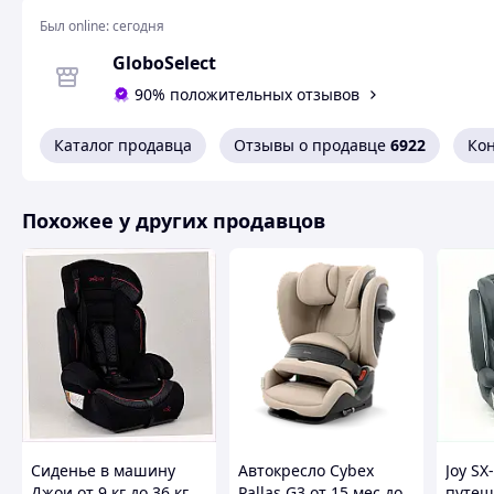
Стильный внешний вид, украшающий салон авто;
Легкое и портативное кресло, которое можно брать с
Был online:
сегодня
Подходит для детей от 1 до 4 лет;
GloboSelect
Надежный 5-титочечный крепеж ребенка;
Малый вес и компактный размер по сравнению с об
90% положительных отзывов
На заднем сиденье поместятся 2-3 таких кресла;
Ребенок не так скован в движениях, как в классическ
Каталог продавца
Отзывы о продавце
6922
Ко
Легко устанавливается в любой автомобиль.
Похожие товары по характеристикам
Похожее у других продавцов
Сиденье в машину
Автокресло Cybex
Joy SX
Джои от 9 кг до 36 кг
Pallas G3 от 15 мес до
путеш