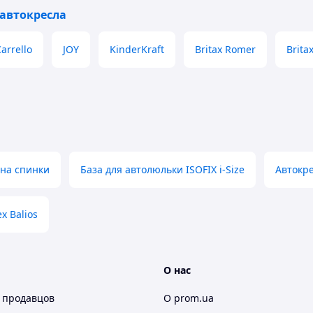
 автокресла
arrello
JOY
KinderKraft
Britax Romer
Brita
она спинки
База для автолюльки ISOFIX i-Size
Автокре
x Balios
О нас
 продавцов
О prom.ua