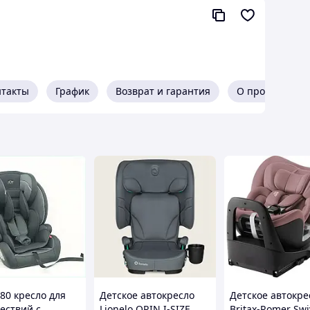
 собой;
ычными креслами;
ом кресле;
нтакты
График
Возврат и гарантия
О продавце
-80 кресло для
Детское автокресло
Детское автокре
ествий с
Lionelo ORIN I-SIZE
Britax-Romer Swi