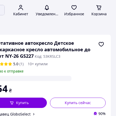
Кабинет
Уведомления
Избранное
Корзина
тативное автокресло Детское
каркасное кресло автомобильное до
ет NY-26 GS227
Код: 53KRSLC3
5.0
(1)
10+ купили
во к отправке
54
₴
Купить
Купить сейчас
90%
авец GloboSelect