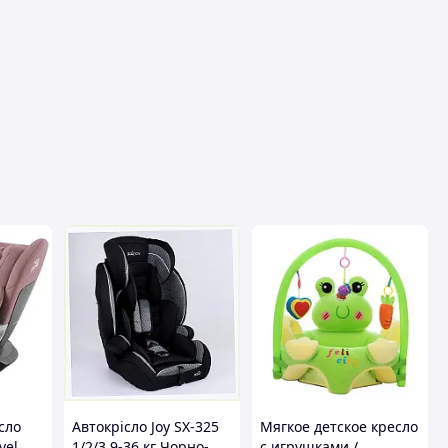
сло
Автокрісло Joy SX-325
Мягкое детское кресло
vel
1/2/3 9-36 кг Чорно-
с игрушками /