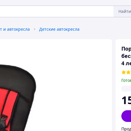
Найти
т и автокресла
Детские автокресла
Пор
бес
4 л
Гото
1
Прод