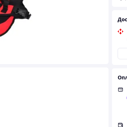
Дос
Опл