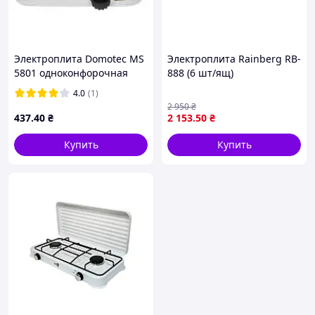
Электроплита Domotec MS
Электроплита Rainberg RB-
5801 одноконфорочная
888 (6 шт/ящ)
спиральная 1000 вт
4.0
(1)
2 950
₴
437
.40
₴
2 153
.50
₴
Купить
Купить