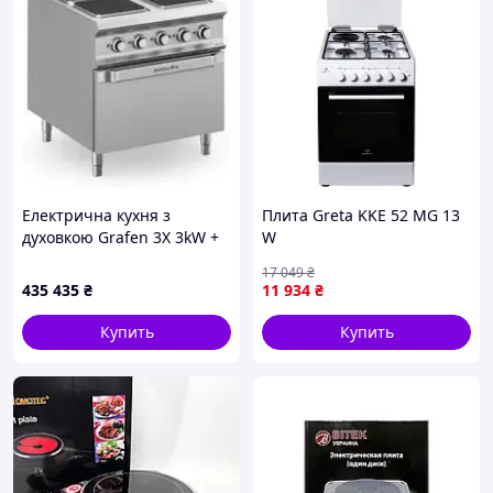
Електрична кухня з
Плита Greta KKE 52 MG 13
духовкою Grafen 3X 3kW +
W
1X 4kW Domina Pro 900
17 049
₴
800X900X850 мм
435 435
₴
11 934
₴
Купить
Купить