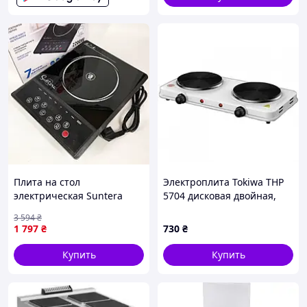
Плита на стол
Электроплита Tokiwa THP
электрическая Suntera
5704 дисковая двойная,
ICD-2200 2200Вт, Мощная
настольная электрическая
3 594
₴
настольная плита для
плита на две конфорки
1 797
₴
730
₴
дома PX-61
(2000 Вт)
Купить
Купить