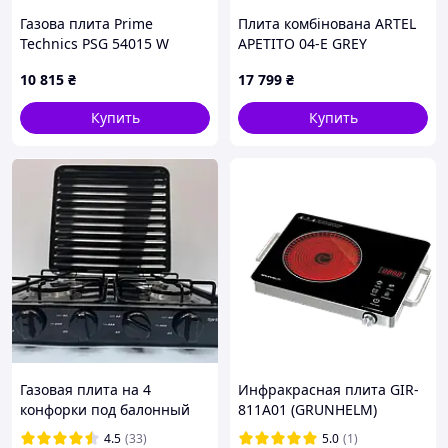
Газова плита Prime
Плита комбінована ARTEL
Technics PSG 54015 W
APETITO 04-E GREY
10 815
₴
17 799
₴
Купить
Купить
Почему стоит покупать у нас?
Гарантированное качество и надежность
Мы тестировали каждый товар, который есть у нас на
сайте, чтобы убедиться в его качестве и практичности.
Газовая плита на 4
Инфракрасная плита GIR-
Чтобы Вам осталось только пользоваться с радостью.
конфорки под балонный
811A01 (GRUNHELM)
газ Rainberg RB-2227,
4.5
(33)
5.0
(1)
Быстрая доставка