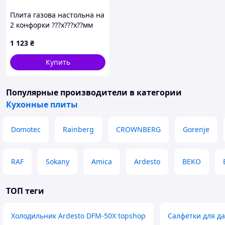
Плита газова настольна на
2 конфорки ???х???х??мм
емаль (6002)
1 123
₴
Купить
Популярные производители
в категории
Кухонные плиты
Domotec
Rainberg
CROWNBERG
Gorenje
RAF
Sokany
Amica
Ardesto
BEKO
ТОП теги
Холодильник Ardesto DFM-50X topshop
Салфетки для д