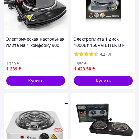
Электрическая настольная
Электроплита 1 диск
плита на 1 конфорку 900
1000Вт 150мм BITEK BT-
Вт портативная для дачи и
9086A
4.2
(8)
кухни Пошукові запити
(УКР)
1 739
₴
1 950
₴
1 239
₴
1 423
.50
₴
Купить
Купить