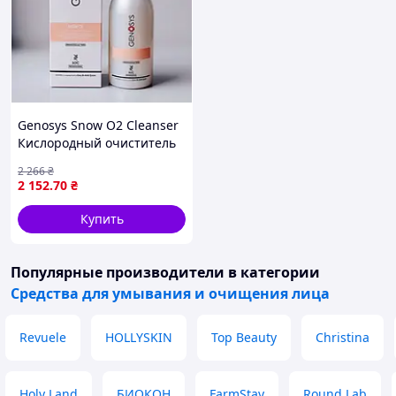
Genosys Snow O2 Cleanser
Кислородный очиститель
для лица, 180 мл
2 266
₴
2 152
.70
₴
Купить
Популярные производители
в категории
Средства для умывания и очищения лица
Revuele
HOLLYSKIN
Top Beauty
Christina
Holy Land
БИОКОН
FarmStay
Round Lab