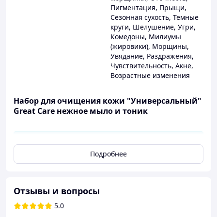
Пигментация
,
Прыщи
,
Сезонная сухость
,
Темные
круги
,
Шелушение
,
Угри
,
Комедоны
,
Милиумы
(жировики)
,
Морщины
,
Увядание
,
Раздражения
,
Чувствительность
,
Акне
,
Возрастные изменения
Набор для очищения кожи "Универсальный"
Great Care нежное мыло и тоник
Состав набора:
Подробнее
Нежное мыло для умывания лица Great
Care, 200 мл
Тоник Тoner Aloe Great Care, 200 мл
Отзывы и вопросы
5.0