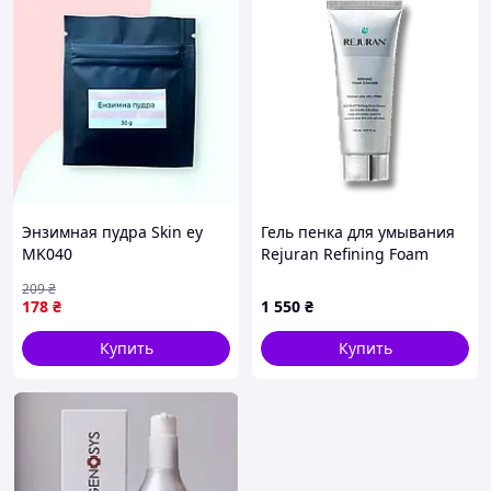
Энзимная пудра Skin ey
Гель пенка для умывания
MK040
Rejuran Refining Foam
Cleanser 120 ml
209
₴
178
₴
1 550
₴
Купить
Купить