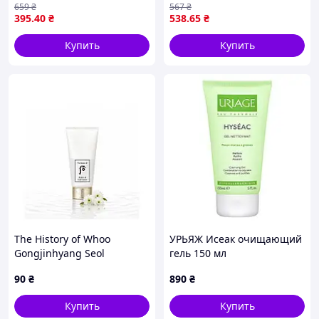
659
₴
567
₴
ФранцияИв Роше
Estetic 150 мл
395
.40
₴
538
.65
₴
Купить
Купить
The History of Whoo
УРЬЯЖ Исеак очищающий
Gongjinhyang Seol
гель 150 мл
Brightening Foam Cleanser
90
₴
890
₴
очищение, комфорт и
ровный тон кожи 13 мл
Купить
Купить