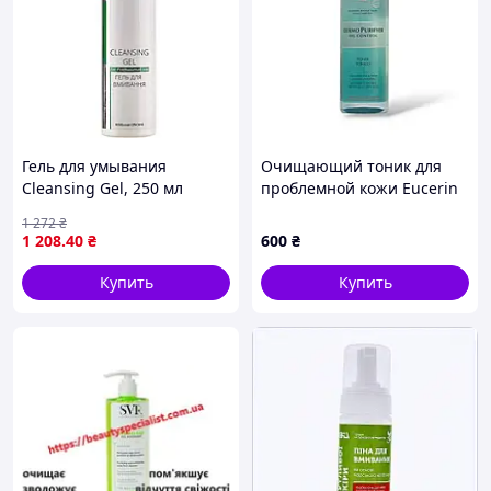
Гель для умывания
Очищающий тоник для
Cleansing Gel, 250 мл
проблемной кожи Eucerin
DermoPurifyer Toner, 200
1 272
₴
мл
1 208
.40
₴
600
₴
Купить
Купить