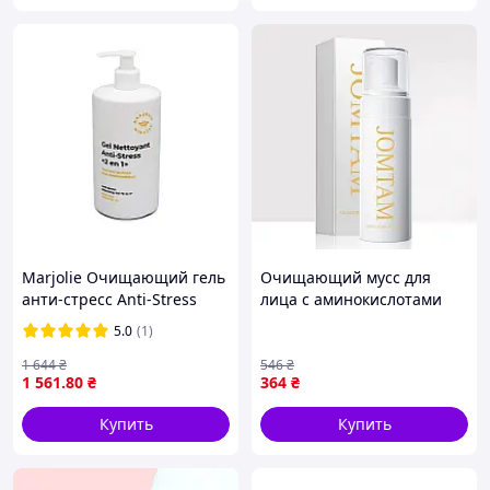
Marjolie Очищающий гель
Очищающий мусс для
анти-стресс Anti-Stress
лица с аминокислотами
Cleasing Gel 2 in1, 500мл
для деликатного
5.0
(1)
очищения и увлажнения
кожи 150 мл FLAME
1 644
₴
546
₴
1 561
.80
₴
364
₴
Купить
Купить