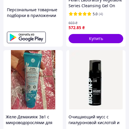
Series Cleansing Gel On
Персональные товарные
Vegetable Basis Овощной
5.0
(4)
подборки в приложении
очищающий гель, 250 мл
603
₴
572
.85
₴
Купить
Желе-Демакияж 3в1 с
Очищающий мусс с
микроводорослями для
гиалуроновой кислотой и
увлажнения 150 мл
лактобактериями BioLab