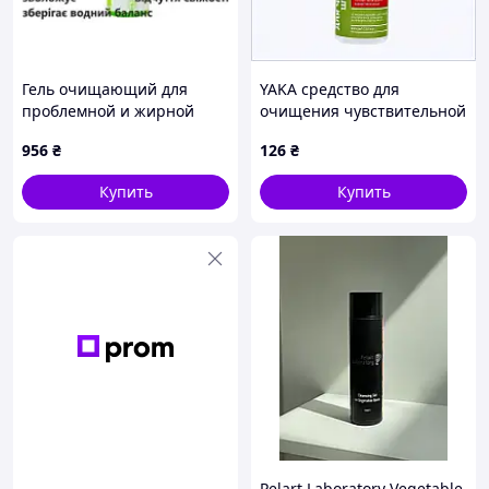
Гель очищающий для
YAKA средство для
проблемной и жирной
очищения чувствительной
кожи СВР Себиаклер SVR
кожи 150мл, 8X30P8B385
956
₴
126
₴
Sebiaclear Gel Moussant
Купить
Купить
Pelart Laboratory Vegetable