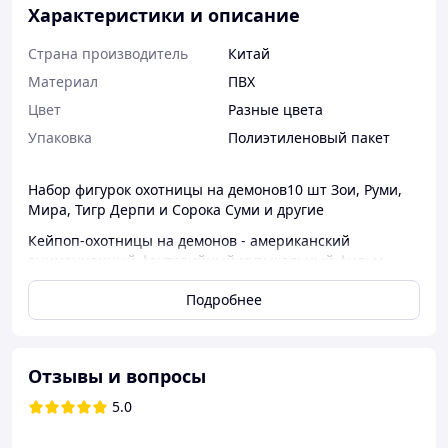
Характеристики и описание
Страна производитель
Китай
Материал
ПВХ
Цвет
Разные цвета
Упаковка
Полиэтиленовый пакет
Набор фигурок
охотницы
на демонов10 шт Зои, Руми,
Мира, Тигр Дерпи и Сорока Суми и другие
Кейпоп-
охотницы
на демонов - американский
анимационный фэнтезийный музыкальный фильм
K-POP Demon Hunters
Подробнее
Каждая фигурка в отдельном пакетике
Высота фигурок 5-8 см
Отзывы и вопросы
5.0