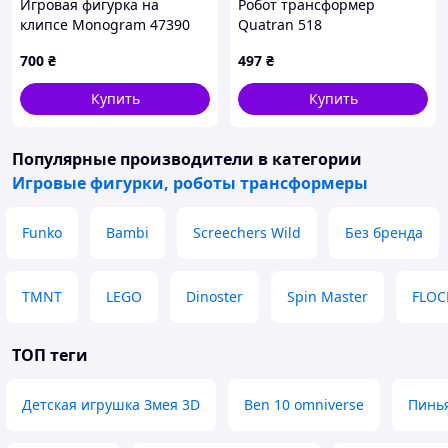
Игровая фигурка на
Робот трансформер
клипсе Monogram 47390
Quatran 518
серии "Дом Дракона" S2
700
₴
497
₴
Купить
Купить
Популярные производители
в категории
Игровые фигурки, роботы трансформеры
Funko
Bambi
Screechers Wild
Без бренда
TMNT
LEGO
Dinoster
Spin Master
FLOC
ТОП теги
Детская игрушка Змея 3D
Ben 10 omniverse
Пинья