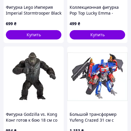
Фигурка Lego Империя
Коллекционная фигурка
Imperial Stormtrooper Black
Pop Top Lucky Emma -
Pauldron Star Wars sw1525
Праздник дня рождения
699
₴
499
₴
75447
Купить
Купить
Фигурка Godzilla vs. Kong
Большой трансформер
Конг готов к бою 18 см со
Yufeng Crazed 31 см с
звуком (35507)
золотыми ракетами
954
₴
1 153
₴