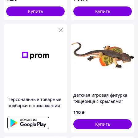
B8677422K
Купить
Купить
Детская игровая фигурка
Персональные товарные
"Ящерица с крыльями"
подборки в приложении
ZY1796866_2 серии
110
₴
"Reptiles and insects"
Купить