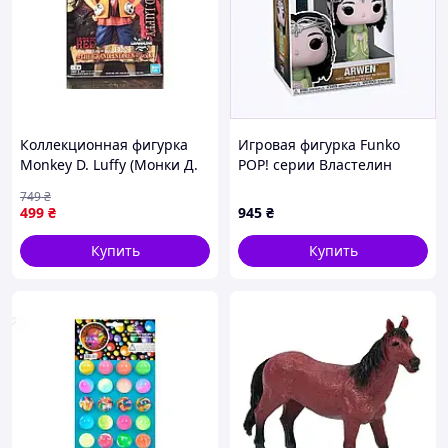
Коллекционная фигурка
Игровая фигурка Funko
Monkey D. Luffy (Монки Д.
POP! серии Властелин
Луффи) из One Piece, 16 см,
Колец S8 - Арвен,
749
₴
ПВХ, на подставке в коробк
X46K49T040
499
₴
945
₴
JGGW_499
Купить
Купить