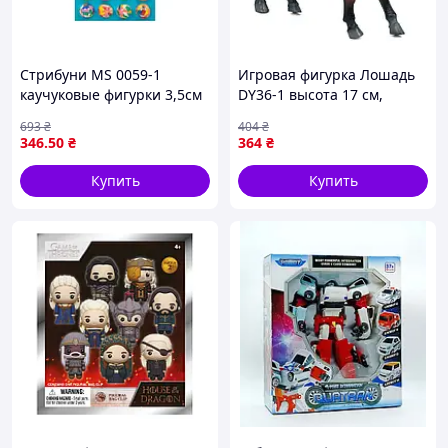
Стрибуни MS 0059-1
Игровая фигурка Лошадь
каучуковые фигурки 3,5см
DY36-1 высота 17 см,
для детских игр мікс
длина 18 см
693
₴
404
₴
цветов 36шт на листе
346
.50
₴
364
₴
Купить
Купить