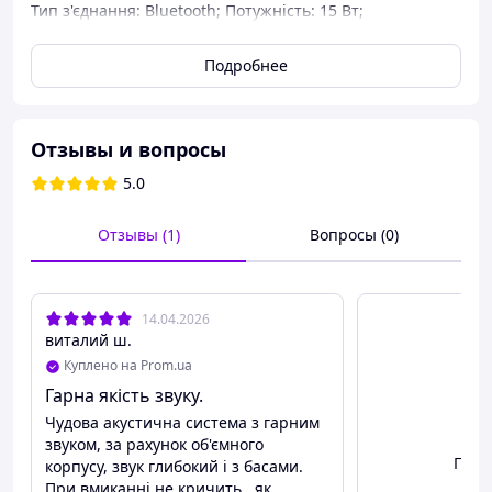
Тип з'єднання: Bluetooth; Потужність: 15 Вт;
Комплектація: коробка, колонка, ручка, зарядний
кабель Type-C;
Подробнее
Отзывы и вопросы
5.0
Отзывы (1)
Вопросы (0)
14.04.2026
виталий ш.
Куплено на Prom.ua
Гарна якість звуку.
Чудова акустична система з гарним
звуком, за рахунок об'ємного
Посм
корпусу, звук глибокий і з басами.
При вмиканні не кричить , як