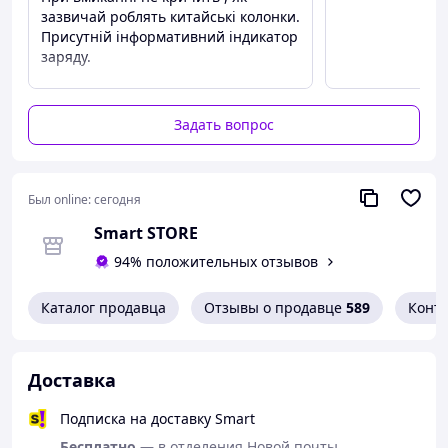
зазвичай роблять китайські колонки.
Присутній інформативний індикатор
заряду.
Преимущества
Зовнішній вигляд дуже стильний,
гарне звучання.
Задать вопрос
Недостатки
Не знайдено
Был online:
сегодня
Smart STORE
94% положительных отзывов
Каталог продавца
Отзывы о продавце
589
Конт
Доставка
Подписка на доставку Smart
Бесплатно
— в отделения Новой почты