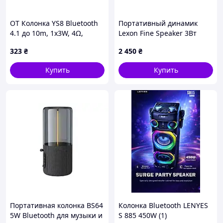
OT Колонка YS8 Bluetooth
Портативный динамик
4.1 до 10m, 1х3W, 4Ω,
Lexon Fine Speaker 3Вт
400mAh, 90dB, TF card/USB,
(Светлое золото) .Shop#7.
323
₴
2 450
₴
DC 5V, Black
Купить
Купить
Портативная колонка BS64
Колонка Bluetooth LENYES
5W Bluetooth для музыки и
S 885 450W (1)