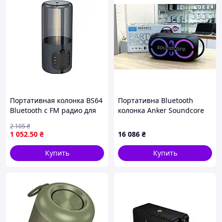
Портативная колонка BS64
Портативна Bluetooth
Bluetooth с FM радио для
колонка Anker Soundcore
музыки и развлечений
Rave Party 2 120W LED
2 105
₴
мощный звук 5Вт
1 052
.50
₴
16 086
₴
Купить
Купить