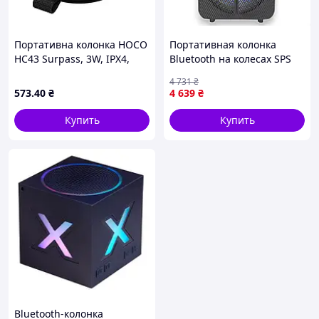
Портативна колонка HOCO
Портативная колонка
HC43 Surpass, 3W, IPX4,
Bluetooth на колесах SPS
Black PTR
ZQS15123 Black 40 Вт 3000
4 731
₴
мАч LED подсветка
573
.40
₴
4 639
₴
микрофоны TWS USB TF
AUX FM Bluetooth
Купить
Купить
Bluetooth-колонка