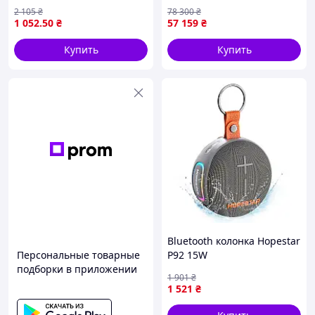
развлечений с AUX
2 105
₴
78 300
₴
microSD FM 1200mAh
1 052
.50
₴
57 159
₴
серый цвет
Купить
Купить
Bluetooth колонка Hopestar
Персональные товарные
P92 15W
подборки в приложении
1 901
₴
1 521
₴