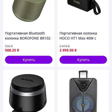
Портативная Bluetooth
Портативная колонка
колонка BOROFONE BR102
HOCO HT1 Max 40W с
Gratificado 5W
Bluetooth для музыки и
535
₴
5 919
₴
беспроводная акустика на
отдыха с FM USB microSD
508
.25
₴
2 959
.50
₴
аккумуляторе, зеленая
TWS 4000mAh
Купить
Купить