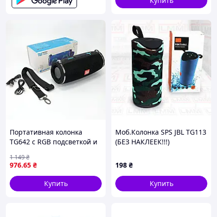
Купить
Портативная колонка
Моб.Колонка SPS JBL TG113
TG642 с RGB подсветкой и
(БЕЗ НАКЛЕЕК!!!)
ремешком,
1 149
₴
аккумуляторная колонка
976
.65
₴
198
₴
для музыки. Цвет: черный
Купить
Купить