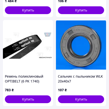
1 484
₴
106
₴
Купить
Купить
Ремень поликлиновый
Сальник с пыльником WLK
OPTIBELT (6 PK 1740)
20х40х7
783
₴
107
₴
Купить
Купить