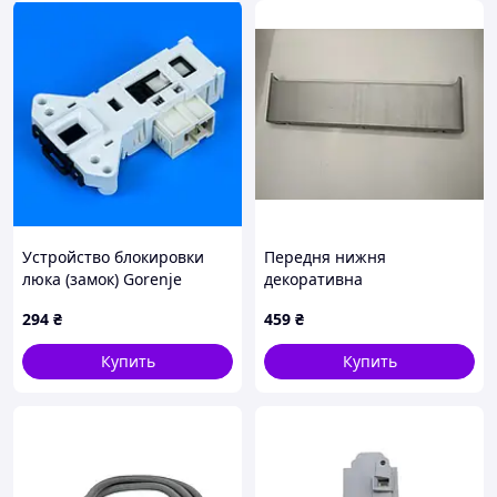
Устройство блокировки
Передня нижня
люка (замок) Gorenje
декоративна
170966
панель(пластик) до
294
₴
459
₴
пральної машини Indesit
PWSE 6108 S Б/У
Купить
Купить