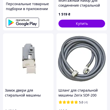
Монтажный набор для
Персональные товарные
большинство продавцов)
соединения стиральной
подборки в приложении
• Проверка товара перед отправкой!
машины и сушильного
1 519
₴
барабана Beko NPSKW
Остались вопросы?
(7189731430)
Купить
Тел/Viber/Telegram 0935258673 Игорь
Тел/Viber/Telegram 0930215479 Елена
Замок двери для
Шланг для стиральной
стиральной машины
машины Zerix SDF-200
Electrolux (Bitron DL-S1
(заливной, 200 см) (ZX4900)
5.0
(4)
132556001) - 1325560017