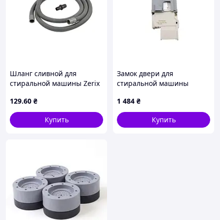
Шланг сливной для
Замок двери для
стиральной машины Zerix
стиральной машины
SDS-350, 350см (ZX5603)
Electrolux (Bitron DL-S1
129
.60
₴
1 484
₴
132556001) - 1325560017
Купить
Купить