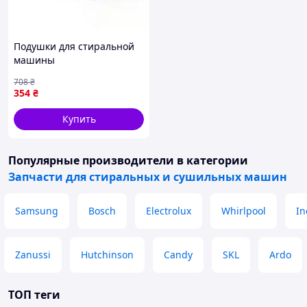
Подушки для стиральной
машины
антивибрационные,
708
₴
Антивибрационные
354
₴
подставки для стиральных
машин, FBK
Купить
Популярные производители
в категории
Запчасти для стиральных и сушильных машин
Samsung
Bosch
Electrolux
Whirlpool
In
Zanussi
Hutchinson
Candy
SKL
Ardo
ТОП теги