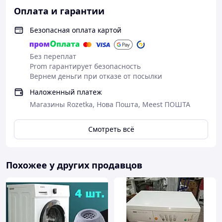
Преимущества :
Оплата и гарантии
Безопасная оплата картой
Без переплат
Prom гарантирует безопасность
Конструкция на
Вернем деньги при отказе от посылки
присосках, которая
предотвращает вибрации
Наложенный платеж
стиральных и сушильных
Магазины Rozetka, Нова Пошта, Meest ПОШТА
машин любого типа на
любой полу, так же
эффективно защищая от царапин
Смотреть всё
поверхность пола, включая паркет, ламинат
и плитку
Просто поднимите каждый угол машины и
Похожее у других продавцов
вставьте шумопоглощающие подушки,
подходят для всех стиральных и сушильных
машин с четырьмя ножками
Ваша машинка будет поднята на
несколько сантиметров для эффективного
предотвращения попадания влаги и