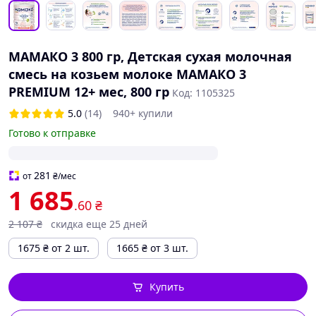
МАМАКО 3 800 гр, Детская сухая молочная
смесь на козьем молоке МАМАКО 3
PREMIUM 12+ мес, 800 гр
Код: 1105325
5.0
(14)
940+ купили
Готово к отправке
281
от
₴
/мес
1 685
.60
₴
2 107
₴
скидка еще 25 дней
1675
₴
от 2 шт.
1665
₴
от 3 шт.
Купить