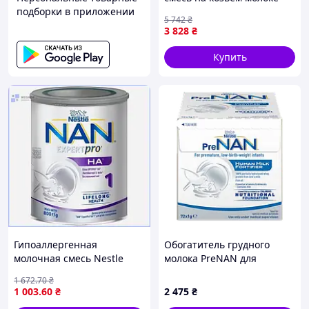
подборки в приложении
для детей 0-6 месяцев без
5 742
₴
ГМО для здорового роста
3 828
₴
FLAME
Купить
Гипоаллергенная
Обогатитель грудного
молочная смесь Nestle
молока PreNAN для
NAN ExpertPro 1 весом
поддержания роста
1 672
.70
₴
800г для малышей от
недоношенных и детей
1 003
.60
₴
2 475
₴
рождения до 6 месяцев
рожденных с низкой