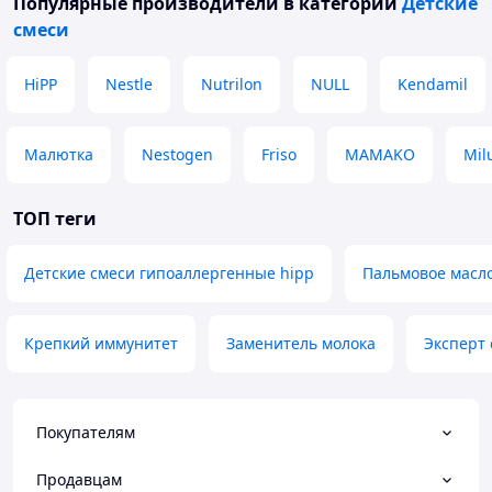
Популярные производители
в категории
Детские
смеси
HiPP
Nestle
Nutrilon
NULL
Kendamil
Малютка
Nestogen
Friso
MAMAKO
Mil
ТОП теги
Детские смеси гипоаллергенные hipp
Пальмовое масл
Крепкий иммунитет
Заменитель молока
Эксперт 
Покупателям
Продавцам