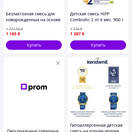
Безлактозная смесь для
Детская смесь HiPP
новорожденных на основе
Combiotic 2 от 6 мес. 900 г
соевого белка с
906230013877 buzyna
1 777
.50
₴
1 734
₴
аминокислотами 400г
1 185
₴
1 387
₴
FLAME
Купить
Купить
Гипоаллергенная детская
Персональные товарные
смесь на козьем молоке