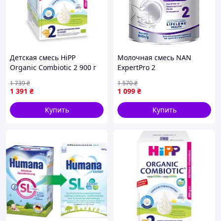
Детская смесь HiPP
Молочная смесь NAN
Organic Combiotic 2 900 г
ExpertPro 2
1031101 buzyna
Гипоаллергенный 800г
1 739
₴
1 570
₴
Nestle для детей от 6 до 12
1 391
₴
1 099
₴
месяцев,
гипоаллергенная, с
Купить
Купить
бифидобактериями