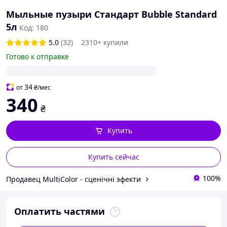
Мыльные пузыри Стандарт Bubble Standard
5л
Код: 180
5.0
(32)
2310+ купили
Готово к отправке
34
от
₴
/мес
340
₴
Купить
Купить сейчас
100%
Продавец MultiColor - сценічні эфекти
Оплатить частями