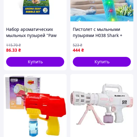
Набор ароматических
Пистолет с мыльными
мыльных пузырей "Paw
пузырями H038 Shark +
Patrol". Объем 150 мл
bottle 50ml Light Blue
115
.70
₴
523
₴
86
.33
₴
444
₴
Купить
Купить