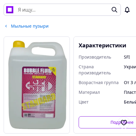
Мыльные пузыри
Характеристики
Производитель
SFI
Страна
Укра
производитель
Возрастная группа
От 3 
Материал
Пласт
Цвет
Белы
Подробнее