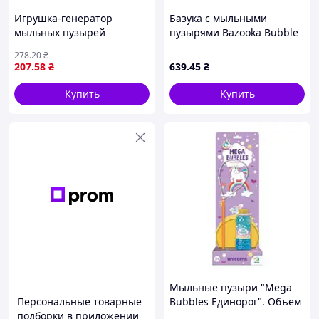
Игрушка-генератор
Базука с мыльными
мыльных пузырей
пузырями Bazooka Bubble
Gun • Детская игрушка для
278
.20
₴
запуска пузырьков, улицы,
207
.58
₴
639
.45
₴
праздников и активных
игр
Купить
Купить
Мыльные пузыри "Mega
Персональные товарные
Bubbles Единорог". Объем
подборки в приложении
450 мл