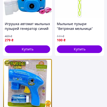
Игрушка автомат мыльных
Мыльные пузыри
пузырей генератор синий
"Ветряная мельница"
медвежонок фотоаппарат
807P(Blue) 26 см, 50 мл
409
₴
111
₴
автоматический
Зеленый
279
₴
100
₴
пузырилка детский подаро
Купить
Купить