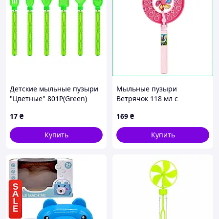
Детские мыльные пузыри
Мыльные пузыри
"Цветные" 801P(Green)
Ветрячок 118 мл с
меч, 26 см Зеленый
запасным раствором и
17
₴
169
₴
длинной ручкой для
активных игр на улице
Купить
Купить
детям