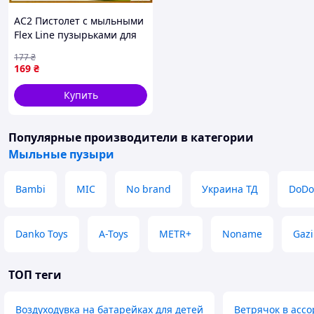
AC2 Пистолет с мыльными
Flex Line пузырьками для
детей игр на улице и
177
₴
праздника веселый
169
₴
пистолет для пу DE
Купить
Популярные производители
в категории
Мыльные пузыри
Bambi
MIC
No brand
Украина ТД
DoDo
Danko Toys
A-Toys
METR+
Noname
Gazi
ТОП теги
Воздуходувка на батарейках для детей
Ветрячок в асс