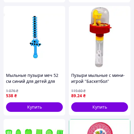
Мыльные пузыри меч 52
Пузыри мыльные с мини-
см синий для детей для
игрой "Баскетбол"
игры и развлечений
(ЖЕЛТЫЙ)
1 076
₴
119
.60
₴
538
₴
89
.24
₴
Купить
Купить