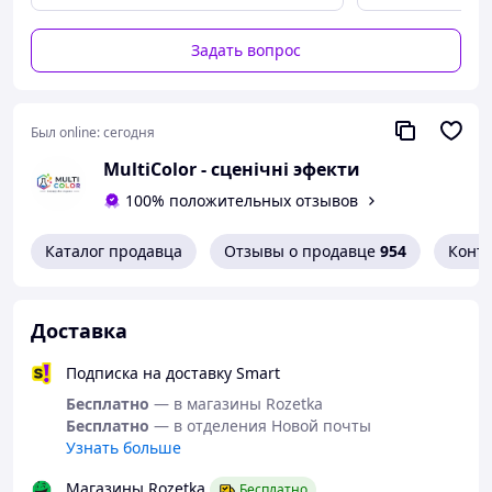
остаток — безопасное
использование на сценах,
Задать вопрос
танцевальных площадках и
скользких покрытиях;
нетоксичная формула,
безопасная для кожи и
Был online:
сегодня
одежды;
MultiColor - сценічні эфекти
минимальное
воздействие на
100% положительных отзывов
поверхности при
использовании;
Каталог продавца
Отзывы о продавце
954
Конт
подтверждена
безопасность – продукт
прошел сертификацию в
главный центр
Доставка
государственного
санитарно-
Подписка на доставку Smart
эпидемиологической
Бесплатно
— в магазины Rozetka
надзора Украины.
Бесплатно
— в отделения Новой почты
Рациональное решение для
Узнать больше
профессионального и
коммерческого использования
Магазины Rozetka
Бесплатно