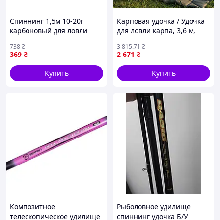
Спиннинг 1,5м 10-20г
Карповая удочка / Удочка
карбоновый для ловли
для ловли карпа, 3,6 м,
хищной рыбы с активной
(100-125 г) Brain Black Pond
738
₴
3 815
.71
₴
проводкой
/ Удочка карповая
369
₴
2 671
₴
двухсоставная
Купить
Купить
Композитное
Рыболовное удилище
телескопическое удилище
спиннинг удочка Б/У