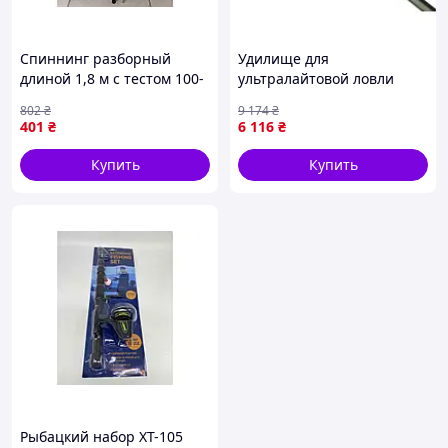
Спиннинг разборный
Удилище для
длиной 1,8 м с тестом 100-
ультралайтовой ловли
250 г SM-Y-39-1.8M от
1.64м 0.8-2.5г легкое
802
₴
9 174
₴
бренда PRC для рыбалки
спиннинг для рыбалки на
401
₴
6 116
₴
речке и водоеме BROWN
Купить
Купить
Рыбацкий набор XT-105