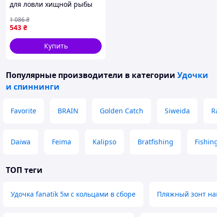
для ловли хищной рыбы
удилище катушка для
1 086
₴
комфортной рыбалки
543
₴
Купить
Популярные производители
в категории
Удочки
и спиннинги
Favorite
BRAIN
Golden Catch
Siweida
R
Daiwa
Feima
Kalipso
Bratfishing
Fishin
ТОП теги
Удочка fanatik 5м с кольцами в сборе
Пляжный зонт на