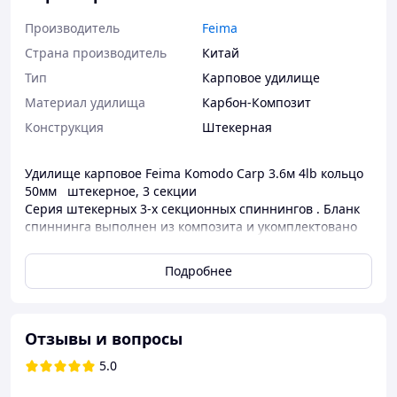
Производитель
Feima
Страна производитель
Китай
Тип
Карповое удилище
Материал удилища
Карбон-Композит
Конструкция
Штекерная
Удилище карповое Feima Komodo Carp 3.6м 4lb кольцо
50мм штекерное, 3 секции
Серия штекерных 3-х секционных спиннингов . Бланк
спиннинга выполнен из композита и укомплектовано
большими усиленные кольца со вставками SiC, а
первое кольцо заводное имеет диаметр 50 мм. Также,
Подробнее
спиннинг имеет винтовой катушкодержатель с нижней
гайкой, что позволяет устанавливать катушки любого
размера. Важным преимуществом является
удлинённая рукоять, то есть имеет большое
Отзывы и вопросы
расстояние от конца ручки спиннинга до
5.0
катушкодержателя. Что способствует большому хвату
при забросе и значительно повышает его