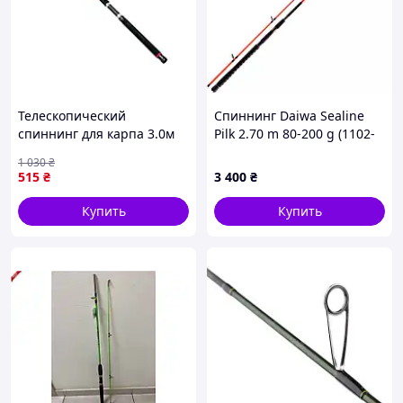
Телескопический
Спиннинг Daiwa Sealine
спиннинг для карпа 3.0м
Pilk 2.70 m 80-200 g (1102-
100-300г FAT CAT J3006 "Lv"
11350-275)
1 030
₴
515
₴
3 400
₴
Купить
Купить