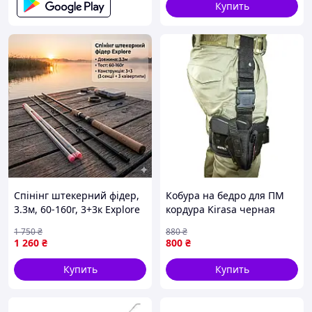
Купить
Спінінг штекерний фідер,
Кобура на бедро для ПМ
3.3м, 60-160г, 3+3к Explore
кордура Kirasa черная
(KI282) 1
1 750
₴
880
₴
1 260
₴
800
₴
Купить
Купить