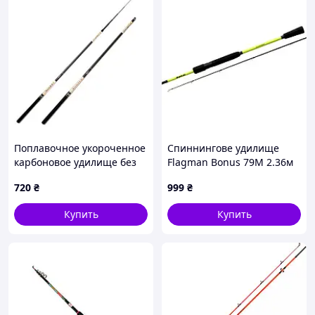
Поплавочное укороченное
Cпиннинговe удилище
карбоновое удилище без
Flagman Bonus 79M 2.36м
колец Джокер POKEE 4,5 м
5-25г
720
₴
999
₴
Купить
Купить