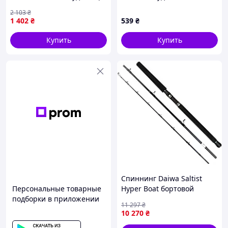
для рыбалки 2.70 м легкое
Фідерне вудилище Siweida
2 103
₴
и компактное для озер и
Basic 180g 3,3m (2439064)
1 402
₴
539
₴
рек FLAME
Купить
Купить
Спиннинг Daiwa Saltist
Персональные товарные
Hyper Boat бортовой
подборки в приложении
морской 3-секционный HVF
11 297
₴
Carbon Fuji для лодки 1
10 270
₴