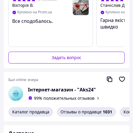
- kinder choko bons 7
шт
Вікторія В.
Станіслав Д.
- kinder chocolate 2
шт
Куплено на Prom.ua
Куплено на Pro
- kinder сюрприз 2
шт
Гарна якість,
Все сподобалось.
- Тік Так love is…
швидко
- Haribo
- love is… 5
шт
- Harry Potter
Задать вопрос
Розмір : 42/38/10,5
Видео обзор сладкого бокса
Был online:
вчера
Інтернет-магазин - "Aks24"
99% положительных отзывов
Каталог продавца
Отзывы о продавце
1031
Кон