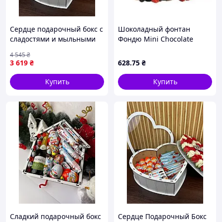
Сердце подарочный бокс с
Шоколадный фонтан
сладостями и мыльными
Фондю Mini Chocolate
розами DBUY Серце
Fondue Fountain
4 545
₴
подарунковий бокс з
Домашняя мини -
3 619
₴
628
.75
₴
солодощами та мильними
фондюшница
трояндами
Купить
Купить
Сладкий подарочный бокс
Сердце Подарочный Бокс