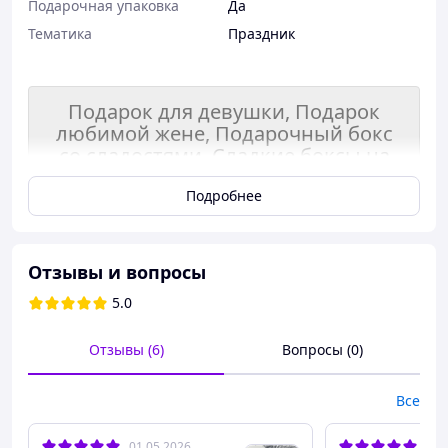
Подарочная упаковка
Да
Тематика
Праздник
Подарок для девушки, Подарок
любимой жене, Подарочный бокс
со сладостями, Сладкие боксы на
день рождения
Подробнее
Состав подарка 🎁:
- деревʼяна коробка серце в серці ❤️
Отзывы и вопросы
- мильні троянди
5.0
- тематичні шкарпетки
- kinder cards
- kinder country
Отзывы (6)
Вопросы (0)
- Nutella mini
- льодяник love is..
Все
- Ferraro-Rocher 13шт
- Raffaello 14шт
01.05.2026
25.