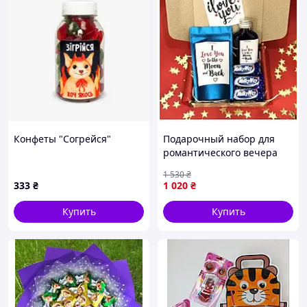
Конфеты "Согрейся"
Подарочный набор для
романтического вечера
кофе сироп конфеты мини-
1 530
₴
открытка уютный вечер
333
₴
1 020
₴
SPICY
Купить
Купить