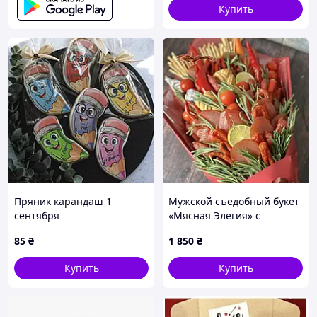
Купить
Пряник карандаш 1
Мужской съедобный букет
сентября
«Мясная Элегия» с
вяленым куриным филе,
85
₴
1 850
₴
лаймом, колбасками и
острым перцем
Купить
Купить