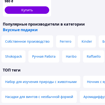
980
₴
Купить
Популярные производители
в категории
Вкусные подарки
Собственное производство
Ferrero
Kinder
Б
Shokopack
Ручная Работа
Haribo
Raffaello
ТОП теги
Набор для изучения природы с животными
Ночник с я
Насадки для винтов с необычной формой
Аромадиффуз