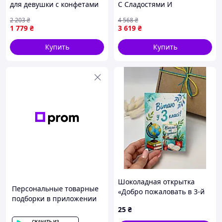
для девушки с конфетами
С Сладостями И
избушка Сюрприз набор
Мыльными Розами. Seli
2 203
₴
4 568
₴
жене дочери маме Sellia
Серце Подарунковий Бокс
1 779
₴
3 619
₴
Солодкий подарунковий
З Солодощами Та
бокс для
Мильними Трояндами
Купить
Купить
Шоколадная открытка
Персональные товарные
«Добро пожаловать в 3-й
подборки в приложении
класс!» с одной
25
₴
шоколадкой сладкий
подарок ко Дню знаний