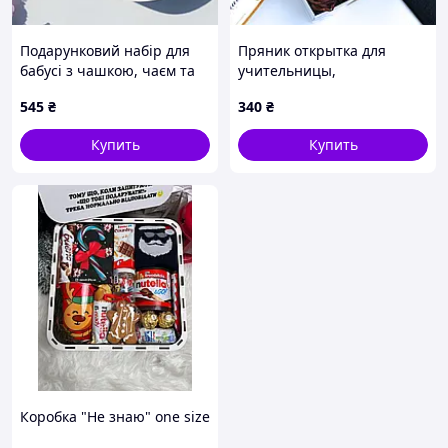
Подарунковий набір для
Пряник открытка для
бабусі з чашкою, чаєм та
учительницы,
цукерками в дерев'яній
воспитательницы, няни
545
₴
340
₴
коробці | Подарунок бабусі
на день народження,
Купить
Купить
ювілей
Коробка "Не знаю" one size