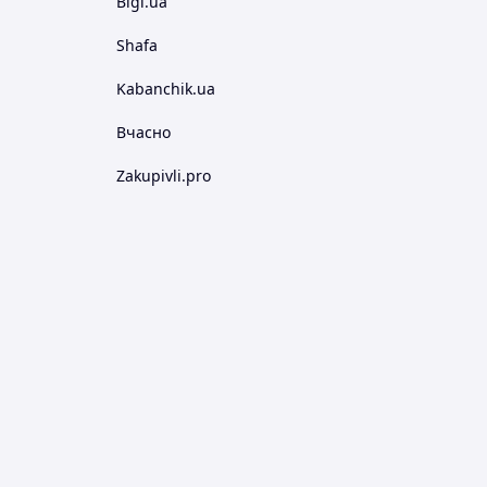
Bigl.ua
Shafa
Kabanchik.ua
Вчасно
Zakupivli.pro