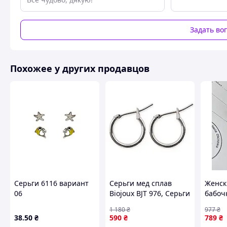
Задать во
Похожее у других продавцов
Серьги 6116 вариант
Серьги мед сплав
Женск
06
Biojoux BJT 976, Серьги
бабоч
на каждый день
бренд
1 180
₴
977
₴
детские Серебряные с
золот
38
.50
₴
590
₴
789
₴
золотыми вставками
на гво