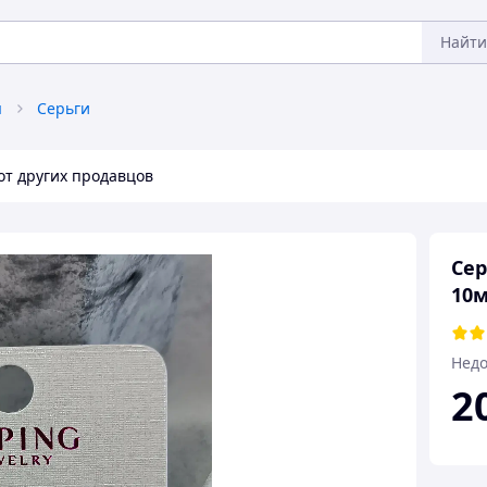
Найти
я
Серьги
от других продавцов
Сер
10
Недо
2