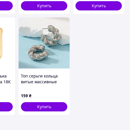
Купить
Купить
ька
Топ серьги кольца
та 18К
витые массивные
серебристые тренд
950)
мода стиль
159
₴
UPING
Купить