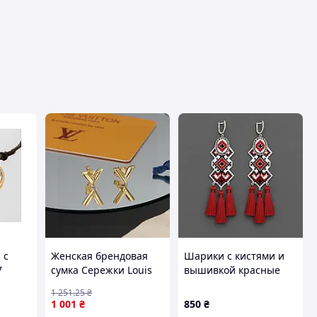
 с
Женская брендовая
Шарики с кистями и
7
сумка Сережки Louis
вышивкой красные
белые
Vuitton one size топ
1 251
.25
₴
золота
качество
1 001
₴
850
₴