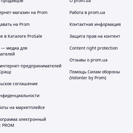
 продавцов
О prom.ua
ернет-магазин
на Prom
Работа в prom.ua
авать на Prom
Контактная информация
 в Каталоге ProSale
Защита прав на контент
 — медиа для
Content right protection
ателей
Отзывы о prom.ua
 интернет-предпринимателей
Кращі
Помощь Силам обороны
(Volonter by Prom)
льское соглашение
онфиденциальности
боты на маркетплейсе
рограмма электронный
с PROM