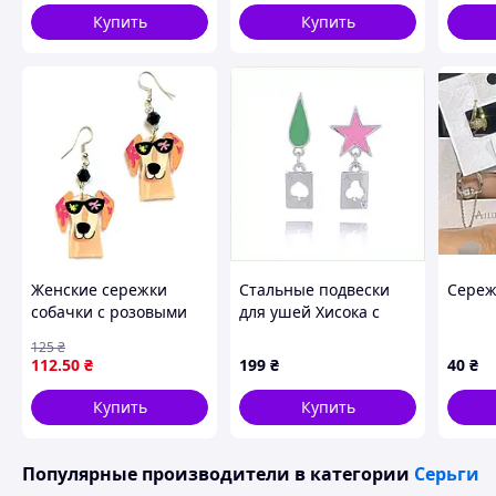
AZ-20
Sellia
Купить
Купить
метел
Женские сережки
Стальные подвески
Сереж
собачки с розовыми
для ушей Хисока с
ушами
картами 67C51574M
125
₴
112
.50
₴
199
₴
40
₴
Купить
Купить
Популярные производители
в категории
Серьги