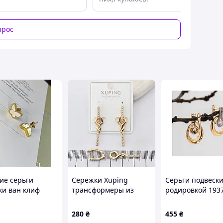
прос
ие серьги
Сережки Xuping
Серьги подвески
ки ван клиф
трансформеры из
родировкой 193
овые лимонное
медицинского золота
57181 23х17мм 
о перламутровые
позолота 18К (03971)
фианиты 5.1г по
280
₴
455
₴
здиках Van Cleef
18К ТМ XUPING