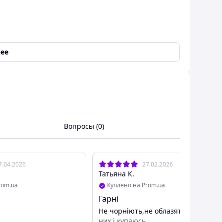
ее
 каждой детали. Стильный дизайн, качественное
ак для повседневной носки, так и для
Вопросы (0)
леск надолго.
7.04.2026
27.02.2026
Татьяна К.
rom.ua
Куплено на Prom.ua
Гарні
Не чорніють,не облазять,і сплю в
них,і купаюсь.