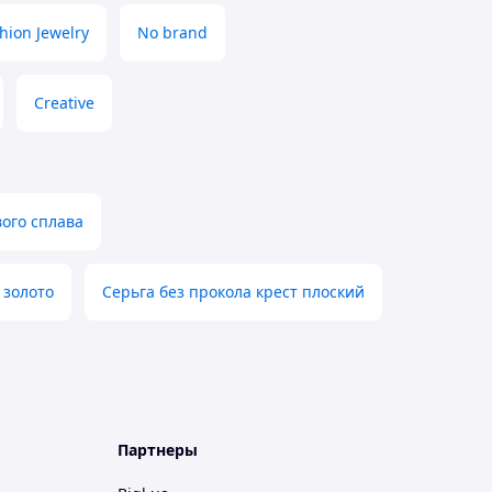
hion Jewelry
No brand
Creative
ого сплава
 золото
Серьга без прокола крест плоский
Партнеры