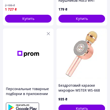
наушников Hoco W41
(Оригинал с разборки)
2 186
₴
1 727
₴
179
₴
(Восстановлен)
Купить
Купить
Бездротовий караоке
Персональные товарные
мікрофон WSTER WS-668
подборки в приложении
Pink (1329323259)
935
₴
1H8M48463
Купить