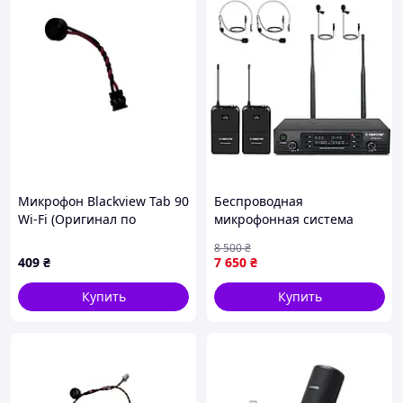
Сертификации: CE, FCC ID, ROHS, EAC, UN38.3,
MSDS
Дополнительные функции: шумопоглощение,
Voice Changer, двухканальная запись
Микрофон Blackview Tab 90
Беспроводная
Wi-Fi (Оригинал по
микрофонная система
разбору) (Восстановлен)
Phenyx Pro PTU-71-2B Dual
8 500
₴
UHF с автосканом
409
₴
7 650
₴
Купить
Купить