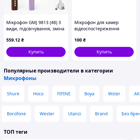
Мікрофон GMJ 9813 (48) 3
Мікрофон для камер
види, підсвічування, зміна
відеоспостереження
голосу, регулювання
559
.12
₴
100
₴
гучності, Bluetooth, слот
для TF-карти,слот
Купить
Купить
Популярные производители
в категории
Микрофоны
Shure
Hoco
FIFINE
Boya
Wster
AK
Borofone
Wester
Ulanzi
Brand
Без бре
ТОП теги