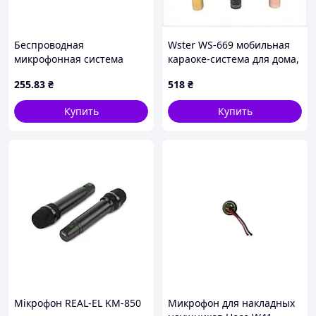
Беспроводная
Wster WS-669 мобильная
микрофонная система
караоке-система для дома,
BOROFONE BFK16 Winner
5586B65CA3
255
.83
₴
518
₴
(Type-C) Black
Купить
Купить
Мікрофон REAL-EL KM-850
Микрофон для накладных