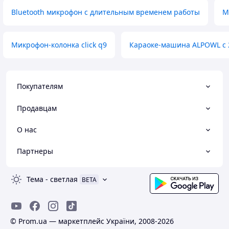
Bluetooth микрофон с длительным временем работы
М
Микрофон-колонка click q9
Караоке-машина ALPOWL с
Покупателям
Продавцам
О нас
Партнеры
Комплектация
• 2 × микрофона
Тема
-
светлая
BETA
• 1 × приемник
• 1 × зарядный кейс
•
USB-C кабель для зарядки
• Инструкция
© Prom.ua — маркетплейс України, 2008-2026
• Фирменная упаковка