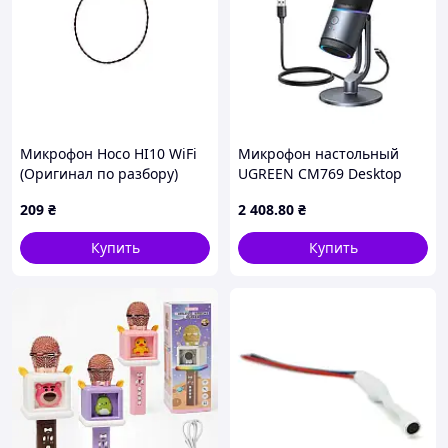
Микрофон Hoco HI10 WiFi
Микрофон настольный
(Оригинал по разбору)
UGREEN CM769 Desktop
(Восстановлен)
RGB 24-bit 96kHz ANS (USB-
209
₴
2 408
.80
₴
A) Вark Прay
Купить
Купить