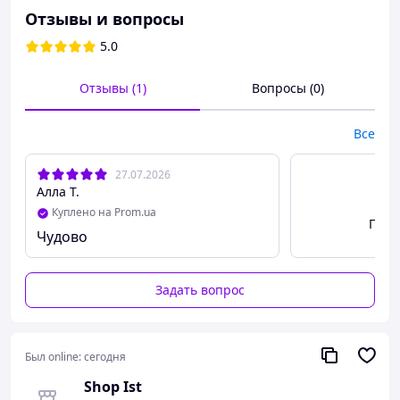
Отзывы и вопросы
5.0
Отзывы (1)
Вопросы (0)
Все
27.07.2026
Алла Т.
Куплено на Prom.ua
Посм
Чудово
Задать вопрос
Основные преимущества
•
360° всенаправленная
запись
- захват голоса со всех сторон.
•
Профессиональное качество звука
— цифровой
Был online:
сегодня
интерфейс приемника уменьшает помехи и повышает
чистоту записи.
Shop Ist
•
Ультранизкая задержка 30 мс
— идеальная