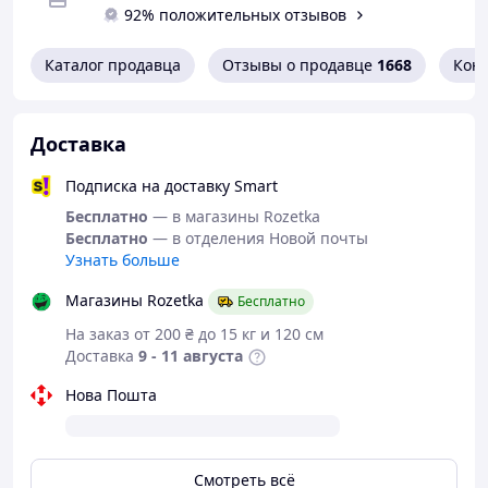
92% положительных отзывов
синхронизация звука и видео.
•
Глубокое шумопоглощение
— чистый голос даже в
шумных условиях.
Каталог продавца
Отзывы о продавце
1668
Кон
•
Функция Voice Changer
- переключение между
женским и мужским голосом.
•
Дальность передачи до 15 м
— стабильная связь
Доставка
даже на открытых площадках.
•
Быстрая зарядка
- 10 минут = 1 час работы.
Подписка на доставку Smart
•
Автоматическое подключение за 1 секунду
—
получили из кейса, и микрофон готов.
Бесплатно
— в магазины Rozetka
•
Поддержка двухканальной записи
— два
Бесплатно
— в отделения Новой почты
микрофона могут работать одновременно.
Узнать больше
•
До 20 часов работы с кейсом
— полный рабочий
день без подзарядки.
Магазины Rozetka
Бесплатно
•
Зарядка через порт USB-Type-C
– современный и
На заказ от 200 ₴ до 15 кг и 120 см
удобный способ зарядки.
Доставка
9 - 11 августа
Нова Пошта
Смотреть всё