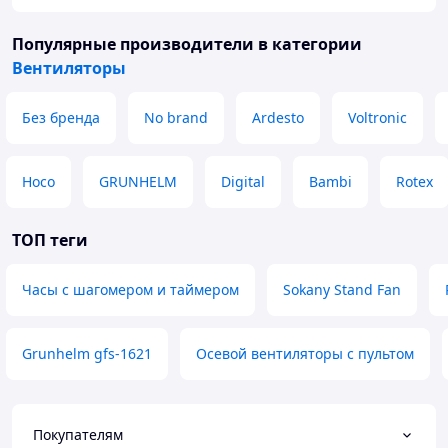
Сенсорное управление на корпусе делает
использование максимально удобным.
Популярные производители
в категории
Функция поворота и регулировка угла наклона
Вентиляторы
обеспечивают равномерное распределение
воздуха по помещению. Регулируемая высота
Без бренда
No brand
Ardesto
Voltronic
позволяет настроить вентилятор под любые
условия.
Hoco
GRUNHELM
Digital
Bambi
Rotex
ТОП теги
Часы с шагомером и таймером
Sokany Stand Fan
Grunhelm gfs-1621
Осевой вентиляторы с пультом
Покупателям