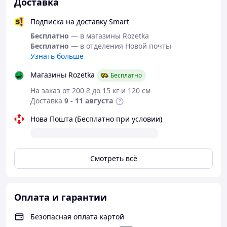
восстановлению коллагеновых волокон, улучшает
Доставка
эластичность и внешний вид кожи.
Профилактика старения
— поддерживает
Подписка на доставку Smart
клеточное обновление, обеспечивает бодрость и
Бесплатно
— в магазины Rozetka
энергию.
Бесплатно
— в отделения Новой почты
Удобная форма выпуска
— 60 капсул в
Узнать больше
герметичной упаковке для полного курса.
Магазины Rozetka
О бренде TIENS
Бесплатно
TIENS (Тяньши)
— международная корпорация, более
На заказ от 200 ₴ до 15 кг и 120 см
25 лет специализирующаяся на создании продукции
Доставка
9 - 11 августа
для здоровья, красоты и долголетия. Компания
сочетает традиционную восточную фитотерапию с
Нова Пошта (Бесплатно при условии)
современными биотехнологиями, чтобы обеспечить
эффективную поддержку организма природными
средствами.
Смотреть всё
Продукция
TIENS
сертифицирована по международным
стандартам
GMP
и
ISO
, проходит многоуровневый
контроль качества и представлена более чем в 190
странах мира. Миссия бренда — помогать людям вести
Оплата и гарантии
активную, гармоничную и здоровую жизнь, используя
силу природы и научные инновации.
Безопасная оплата картой