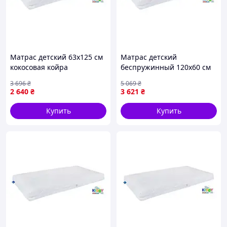
Матрас детский 63х125 см
Матрас детский
кокосовая койра
беспружинный 120х60 см
гипоаллергенный
латекс мемори
3 696
₴
5 069
₴
Eurosleep PS-11071
гипоаллергенный
2 640
₴
3 621
₴
Eurosleep PS-10653
Купить
Купить