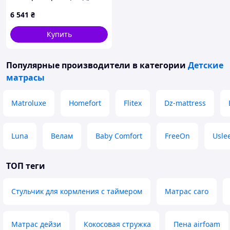
80x200 (MTL-141864)
6 541
₴
Купить
Популярные производители
в категории
Детские
матрасы
Matroluxe
Homefort
Flitex
Dz-mattress
Luna
Велам
Baby Comfort
FreeOn
Usle
ТОП теги
Стульчик для кормления с таймером
Матрас caro
Матрас дейзи
Кокосовая стружка
Пена airfoam