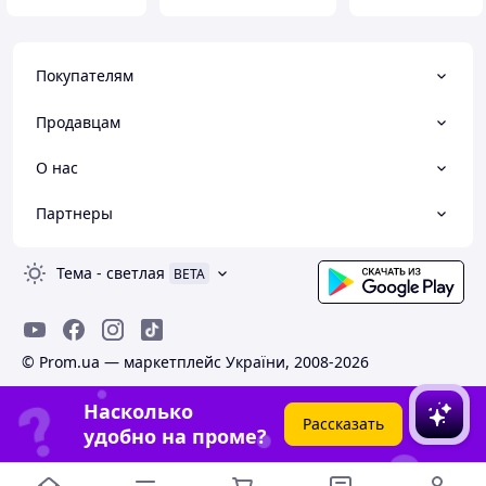
Покупателям
Продавцам
О нас
Партнеры
Тема
-
светлая
BETA
© Prom.ua — маркетплейс України, 2008-2026
Насколько
Рассказать
удобно на проме?