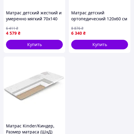
Матрас детский жесткий и
Матрас детский
умеренно мягкий 70х140
ортопедический 120х60 см
см гипоаллергенный
жесткий и умеренно
6 411
₴
8 876
₴
Eurosleep PS-11102
мягкий Eurosleep FK-11070
4 579
₴
6 340
₴
Купить
Купить
Матрас Kinder/Киндер,
Размер матраса (ШхД)