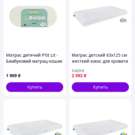
Матрас дитячий P'tit Lit -
Матрас детский 63х125 см
Бамбуковий матрац-кошик
жесткий кокос для кровати
Moses - 32 x 72 см
Eurosleep FK-11056
3 629
₴
1 909
₴
2 592
₴
Купить
Купить