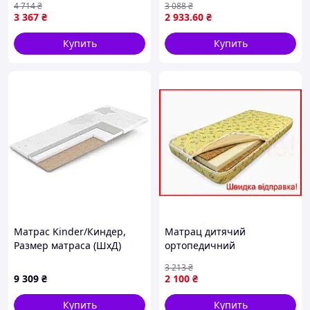
4 714
₴
3 088
₴
кроватки Eurosleep FK-
Mattress Латекс 60x120
3 367
₴
2 933
.60
₴
10857
Купить
Купить
Матрас Kinder/Киндер,
Матрац дитячий
Размер матраса (ШхД)
ортопедичний
120x190 (MTL-141867)
SweetDreams 8 см
3 213
₴
YellowBears
9 309
₴
2 100
₴
Купить
Купить