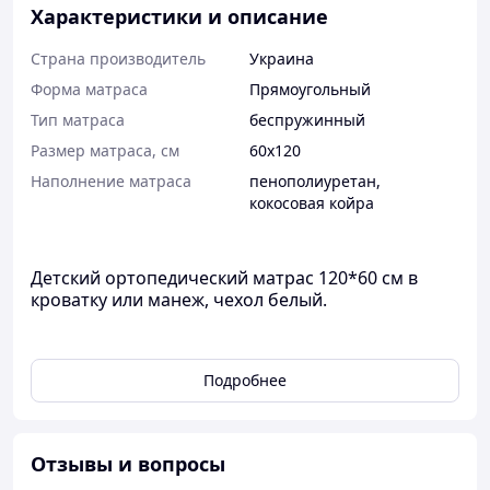
Характеристики и описание
Страна производитель
Украина
Форма матраса
Прямоугольный
Тип матраса
беспружинный
Размер матраса, см
60х120
Наполнение матраса
пенополиуретан
,
кокосовая койра
Детский ортопедический матрас 120*60 см в
кроватку или манеж, чехол белый.
Койра
– это природный материал, полученный из
Подробнее
волокон кокосового ореха и имеющий ряд
положительных свойств, является влагозащитным,
антибактериальным, не вызывает аллергии, не
подвергается гниению и деформации, хорошо
Отзывы и вопросы
пропускает воздух (вентилируется), благодаря чему не