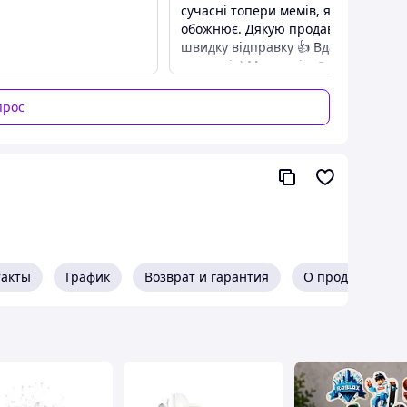
сучасні топери мемів, які він
обожнює. Дякую продавцю за
швидку відправку 👍 Вдалих
продажів) Миру всім 🙏
Преимущества
прос
Великий набір різних топерів з
актуальними мемами
Недостатки
Відсутні
такты
График
Возврат и гарантия
О продавце