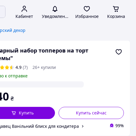
Кабинет
Уведомления
Избранное
Корзина
рский декор
арный набор топперов на торт
емы"
4.9
(7)
26+ купили
во к отправке
40
₴
Купить
Купить сейчас
99%
авец Ванільний блиск для кондитера