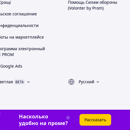
Кращі
Помощь Силам обороны
(Volonter by Prom)
льское соглашение
онфиденциальности
боты на маркетплейсе
рограмма электронный
с PROM
 Google Ads
ветлая
Русский
BETA
Насколько
Рассказать
удобно на проме?