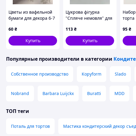
Цветы из вафельной
Цукрова фігурка
Набор
бумаги для декора 6-7
"Спляче немовля" для
торта
см
декору торта
глазу
60
₴
113
₴
95
₴
Купить
Купить
Популярные производители
в категории
Кондите
Собственное производство
Kopyform
Slado
Nobrand
Barbara Luijckx
Buratti
MDD
ТОП теги
Поталь для тортов
Мастика кондитерский декор съе