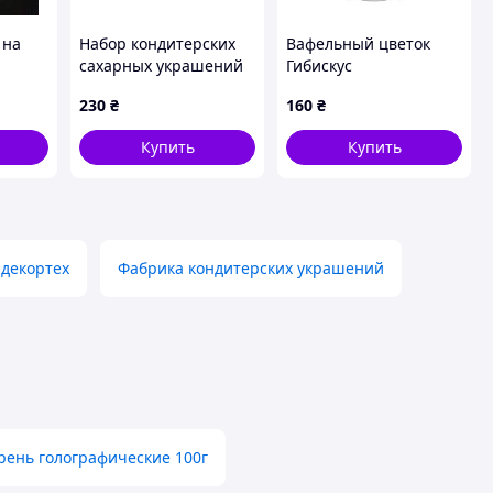
 на
Набор кондитерских
Вафельный цветок
сахарных украшений
Гибискус
ьные
для декора торта Пони
тонированный
230
₴
160
₴
ние
розовый ТМ Сладо
Купить
Купить
декортех
Фабрика кондитерских украшений
рень голографические 100г