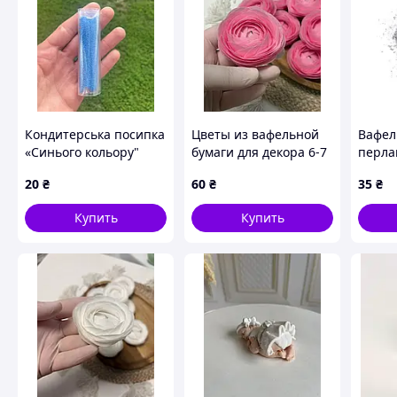
Кондитерська посипка
Цветы из вафельной
Вафел
«Синього кольору"
бумаги для декора 6-7
перла
см
сереб
20
₴
60
₴
35
₴
1 г с
блестк
Купить
Купить