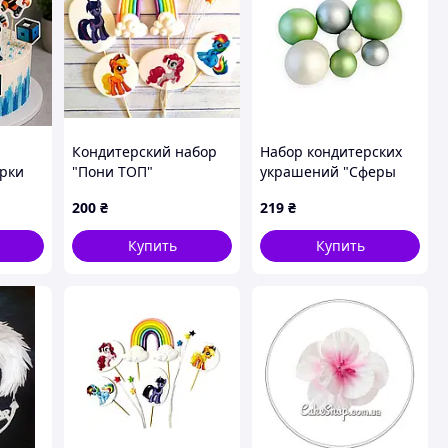
Кондитерский набор
Набор кондитерских
рки
"Пони ТОП"
украшений "Сферы
т
зеленые, белые,
200
₴
219
₴
серебряные"7шт.
Купить
Купить