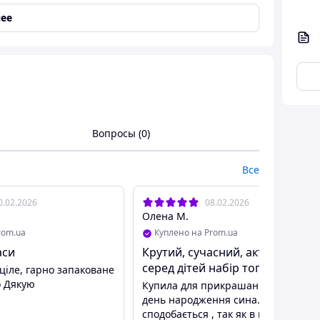
ее
бываемым!
Вопросы (0)
Все
0.02.2026
08.02.2026
Олена М.
rom.ua
Куплено на Prom.ua
аси
Крутий, сучасний, актуальний
серед дітей набір топерів
ціле, гарно запаковане
о Дякую
Купила для прикрашання торта на
день народження сина. Думаю, ду
сподобається , так як в наборі всі