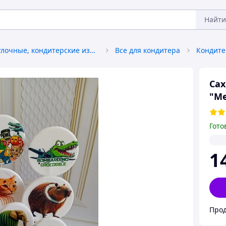
Найти
Хлебобулочные, кондитерские изделия
Все для кондитера
Кондите
Сах
"М
Гото
1
Прод