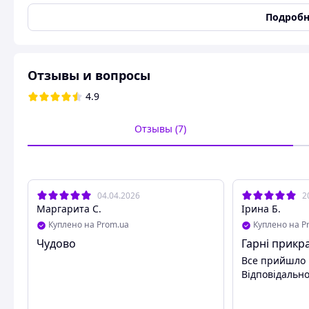
Идеально для детских дней рождений.
Подробн
Яркий и безопасный декор.
Заказывайте уже сейчас и сделайте свой праздник неза
Отзывы и вопросы
4.9
Отзывы (7)
04.04.2026
2
Маргарита С.
Ірина Б.
Куплено на Prom.ua
Куплено на P
Чудово
Гарні прикр
Все прийшло 
Відповідальн