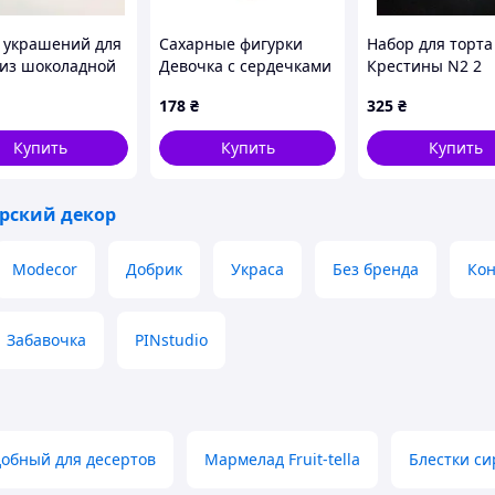
 украшений для
Сахарные фигурки
Набор для торта
 из шоколадной
Девочка с сердечками
Крестины N2 2
ри Мяч
в красном (шатенка)
позиции Вафел
178
₴
325
₴
ТМ KD
крылья, Мгнове
8см
Купить
Купить
Купить
рский декор
Modecor
Добрик
Украса
Без бренда
Кон
Забавочка
PINstudio
добный для десертов
Мармелад Fruit-tella
Блестки си