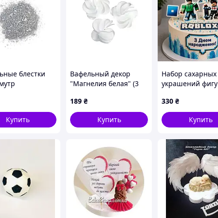
ьные блестки
Вафельный декор
Набор сахарных
мутр
"Магнелия белая" (3
украшений фигу
ряный ТМ Сладо
шт)
топперы на тор
189
₴
330
₴
еребряные
Роблокс Roblox
и на торт
Купить
Купить
Купить