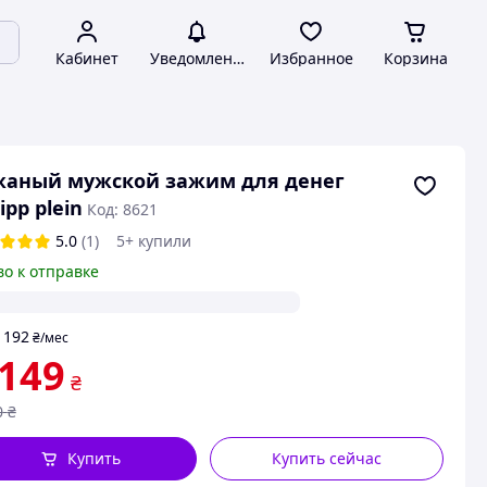
Кабинет
Уведомления
Избранное
Корзина
жаный мужской зажим для денег
lipp plein
Код: 8621
5.0
(1)
5+ купили
во к отправке
192
т
₴
/мес
 149
₴
0
₴
Купить
Купить сейчас