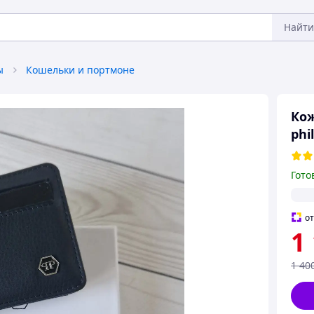
Найти
ы
Кошельки и портмоне
Ко
phi
Гото
о
1
1 40