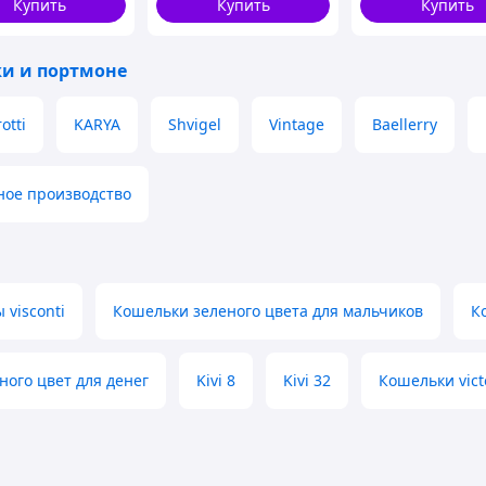
Купить
Купить
Купить
и и портмоне
otti
KARYA
Shvigel
Vintage
Baellerry
ное производство
visconti
Кошельки зеленого цвета для мальчиков
К
ного цвет для денег
Kivi 8
Kivi 32
Кошельки victo