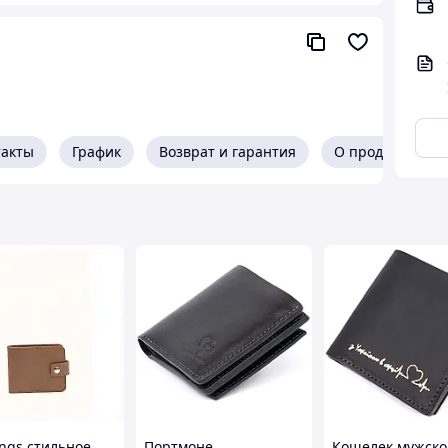
венной натуральной мягкой кожи ,очень удобный и
такты
График
Возврат и гарантия
О продавце
ngs стильное
Портмоне
Кошелек мужско