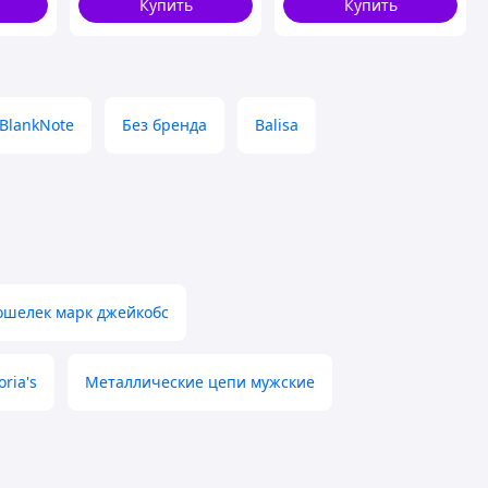
Купить
Купить
BlankNote
Без бренда
Balisa
ошелек марк джейкобс
ria's
Металлические цепи мужские