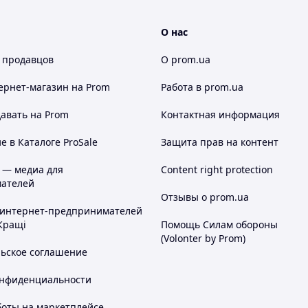
О нас
 продавцов
О prom.ua
ернет-магазин
на Prom
Работа в prom.ua
авать на Prom
Контактная информация
 в Каталоге ProSale
Защита прав на контент
 — медиа для
Content right protection
ателей
Отзывы о prom.ua
 интернет-предпринимателей
Кращі
Помощь Силам обороны
(Volonter by Prom)
льское соглашение
онфиденциальности
боты на маркетплейсе