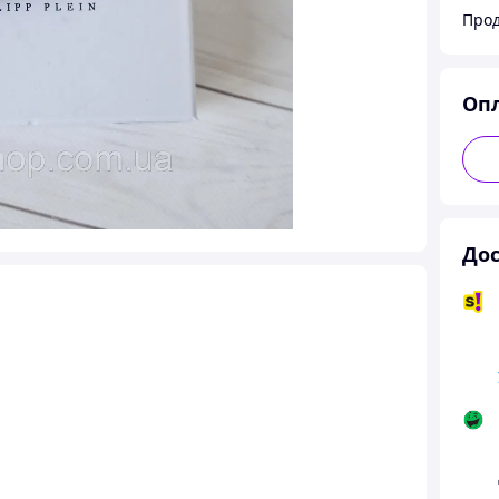
Прод
Оп
Дос