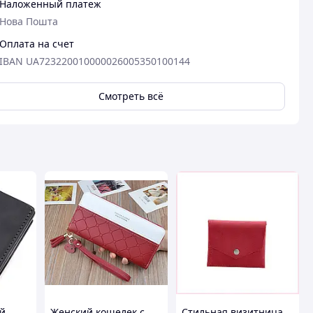
Наложенный платеж
Нова Пошта
Оплата на счет
IBAN UA723220010000026005350100144
Смотреть всё
й
Женский кошелек с
Стильная визитница