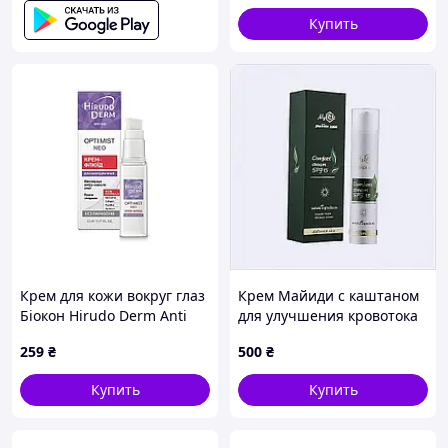
Купить
Крем для кожи вокруг глаз
Крем Майиди с каштаном
Біокон Hirudo Derm Anti
для улучшения кровотока
Age Opti Mist Neo Для
в клетках, 82K139BK47
259
₴
500
₴
контуров глаз 22 мл
(4820008319128)
Купить
Купить