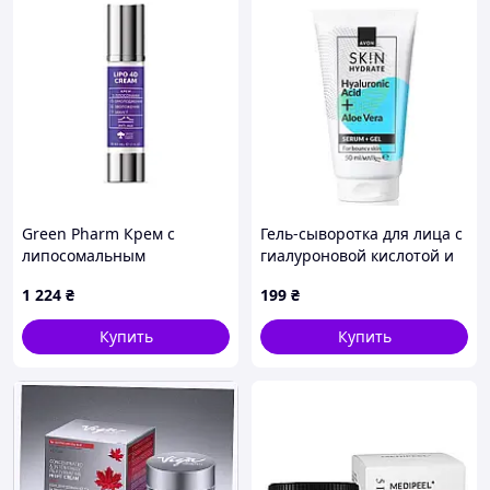
Green Pharm Крем с
Гель-сыворотка для лица с
липосомальным
гиалуроновой кислотой и
нанокомплексом Lipo 4D
соком алоэ «Увлажнение»
1 224
₴
199
₴
Cream 50 мл
Avon, 50 мл
Купить
Купить