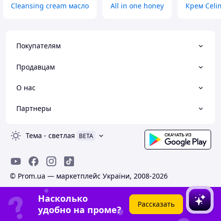
Cleansing cream масло
All in one honey
Крем Celi
Покупателям
Продавцам
О нас
Партнеры
Тема
-
светлая
BETA
© Prom.ua — маркетплейс України, 2008-2026
Насколько
Рассказать
удобно на проме?