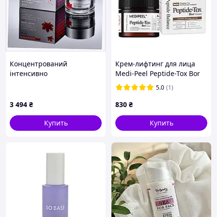
Концентрований
Крем-лифтинг для лица
інтенсивно
Medi-Peel Peptide-Tox Bor
омолоджувальний нічний
Cream с пептидами 50 мл
5.0
(1)
крем Vigor 50 мл
82A13874T
3 494
₴
830
₴
Купить
Купить