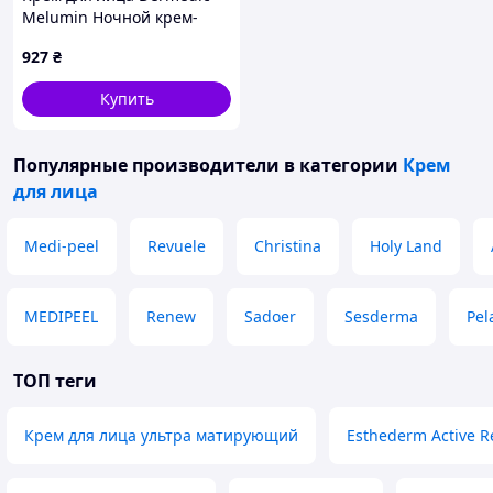
Melumin Ночной крем-
концентрат против
927
₴
пигментации 50 мл
5901643177102 fresh
Купить
Популярные производители
в категории
Крем
для лица
Medi-peel
Revuele
Christina
Holy Land
MEDIPEEL
Renew
Sadoer
Sesderma
Pel
ТОП теги
Крем для лица ультра матирующий
Esthederm Active R