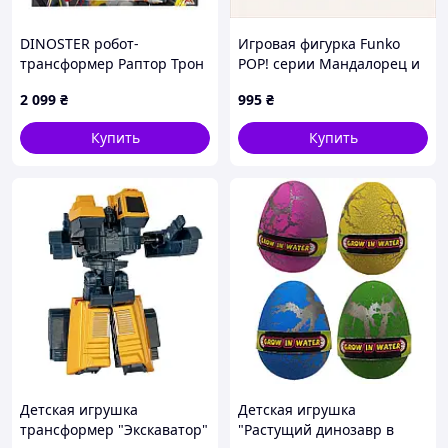
DINOSTER робот-
Игровая фигурка Funko
трансформер Раптор Трон
POP! серии Мандалорец и
EU580811, 20 см
Грогу - Мандалорец с
2 099
₴
995
₴
оружием, 34M863B46
Купить
Купить
Детская игрушка
Детская игрушка
трансформер "Экскаватор"
"Растущий динозавр в