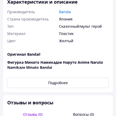
Характеристики и описание
Производитель
Bandai
Страна производитель
Япония
Тип
Сказочный/мульт герой
Материал
Пластик
Цвет
Желтый
Оригинал Bandai!
Фигурка Минато Намикадзе Наруто Anime Naruto
Namikaze Minato Bandai
Минато Намикадзе, он же Желтая Молния, был
бывшим 4-м Хокаге и отцом Наруто. Минато встретил
Подробнее
раннюю смерть, защищая деревню от Девятихвостого
Лиса и Тоби. Минато использовал жизнь, чтобы
выполнить Поглощение мертвого демона, чтобы
запечатать чакру Девятихвостого. Он запечатал
Отзывы и вопросы
половину в себе, а другую половину в Наруто.
Характеристика и описание:
Отзывы (0)
Вопросы (0)