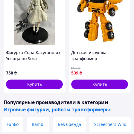
Фигурка Сора Касугано из
Детская игрушка
Yosuga no Sora
транформер
(Одиночество на двоих) 17
Бетоносмеситель E201302
693
₴
см в пакете
Shopingo Дитяча іграшка
750
₴
539
₴
транформер
Бетонозмішувач E201302
Купить
Купить
Популярные производители
в категории
Игровые фигурки, роботы трансформеры
Funko
Bambi
Без бренда
Screechers Wild