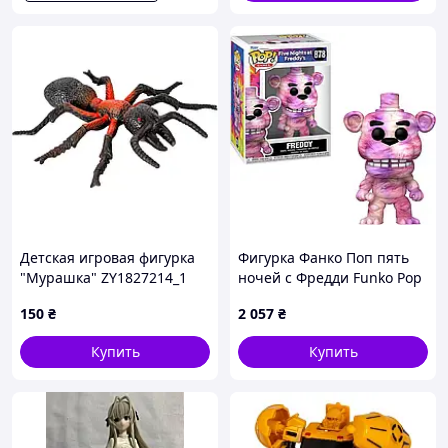
Детская игровая фигурка
Фигурка Фанко Поп пять
"Мурашка" ZY1827214_1
ночей с Фредди Funko Pop
серии "Reptiles and
Five Nights at Freddy
150
₴
2 057
₴
insects"
Купить
Купить