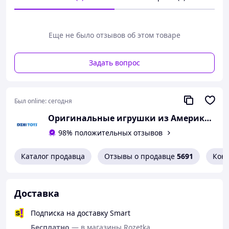
Поставляется в премиальной упаковке,
созданной под влиянием японской манги и
искусства
Еще не было отзывов об этом товаре
Детализированная и изумительно оформленная
фигура позволяет воссоздать культовые моменты
Задать вопрос
Наруто
Более 16-ти подвижных точек артикуляции. Эта
фигура идеально подходит для игры и
демонстрации.
Был online:
сегодня
Аксессуары сменных кистей и предмета
Высота 16 см
Оригинальные игрушки из Америки и Японии
98% положительных отзывов
Каталог продавца
Отзывы о продавце
5691
Кон
Доставка
Подписка на доставку Smart
Бесплатно
— в магазины Rozetka