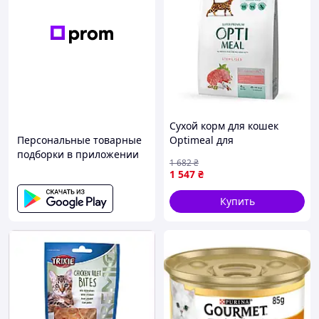
Сухой корм для кошек
Персональные товарные
Optimeal для
подборки в приложении
стерилизованных/
1 682
₴
кастрированных с
1 547
₴
говядиной и сорго 4 кг
(4820215364348) —
Купить
Доступный