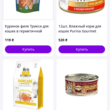
Куриное филе Трикси для
12шт, Влажный корм для
кошек в герметичной
кошек Purina Gourmet
упаковке 88149M7M5
Gold. Соус Де-Люкс с
119
₴
520
₴
говядиной 85 г
(7613036705134)
Купить
Купить