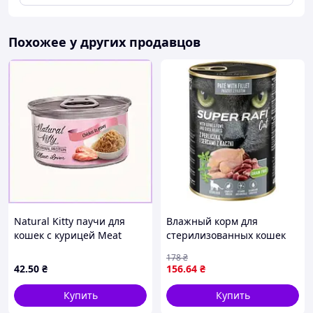
Похожее у других продавцов
Natural Kitty паучи для
Влажный корм для
кошек с курицей Meat
стерилизованных кошек
Lover 70г 8946834BM
Dolina Noteci Super Rafi Cat
178
₴
Sterilised с цесаркой и
42
.50
₴
156
.64
₴
утиными сердцами 400 г
Купить
Купить