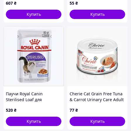
607
₴
55
₴
Купить
Купить
Паучи Royal Canin
Cherie Cat Grain Free Tuna
Sterilised Loaf для
& Carrot Urinary Care Adult
взрослых кошек 12шт
влажный беззерновой
520
₴
77
₴
8PT85157T8
корм для взрослых котов
для поддержания
Купить
Купить
мочевыводящей