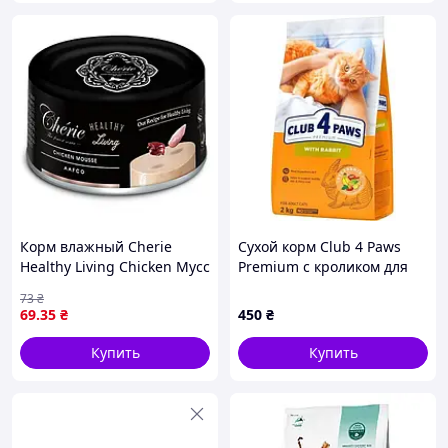
Корм влажный Cherie
Сухой корм Club 4 Paws
Healthy Living Chicken Мусс
Premium с кроликом для
из курицы для котов Pettric
взрослых кошек 2 кг
73
₴
80 г
69
.35
₴
450
₴
Купить
Купить