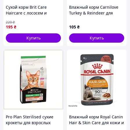
Сухой корм Brit Care
Влажный корм Carnilove
Haircare с лососем и
Turkey & Reindeer для
курицей для кожи и
взрослых кошек, паштет
220
₴
шерсти кошек 400 г
100 г
195
₴
105
₴
Купить
Купить
Pro Plan Sterilised сухие
Влажный корм Royal Canin
крокеты для взрослых
Hair & Skin Care для кожи и
кошек 1.5 кг KP8809400
шерсти кошек 85 г