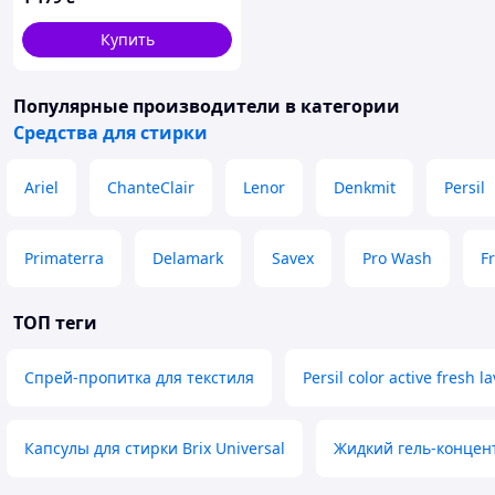
Оригинал
Купить
Популярные производители
в категории
Средства для стирки
Ariel
ChanteClair
Lenor
Denkmit
Persil
Primaterra
Delamark
Savex
Pro Wash
F
ТОП теги
Спрей-пропитка для текстиля
Persil color active fresh l
Капсулы для стирки Brix Universal
Жидкий гель-концен