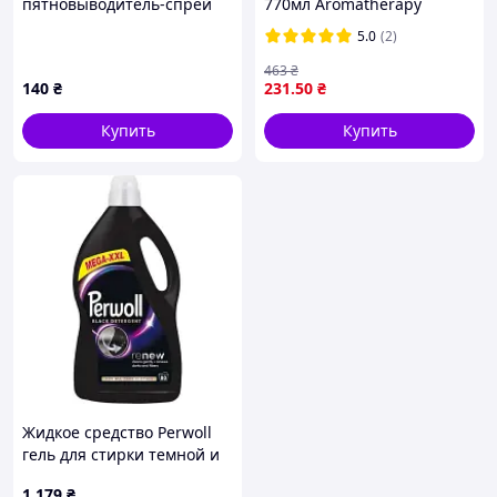
пятновыводитель-спрей
770мл Aromatherapy
DenkMit FleckenSpray
Dreame Lotus для всех
5.0
(2)
4066447790832 500 мл
типов белья ТМ Silan FG
5200733
463
₴
140
₴
231
.50
₴
Купить
Купить
Жидкое средство Perwoll
гель для стирки темной и
черной одежды, объем 4 л
1 179
₴