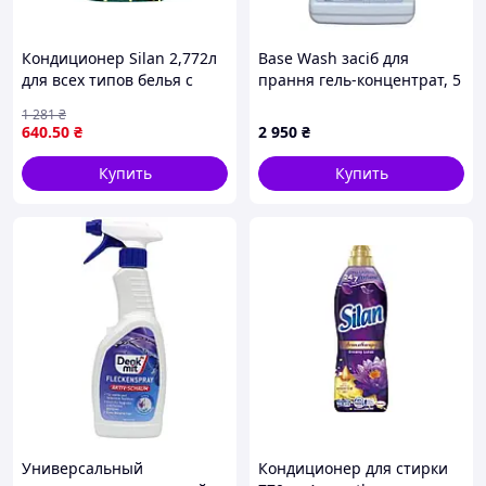
Кондиционер Silan 2,772л
Base Wash засіб для
для всех типов белья с
прання гель-концентрат, 5
ароматом пачули для
L
1 281
₴
мягкости и легкой глажки
640
.50
₴
2 950
₴
Купить
Купить
Универсальный
Кондиционер для стирки