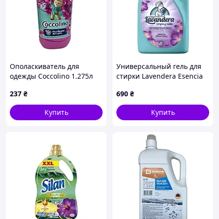
Ополаскиватель для
Универсальный гель для
одежды Coccolino 1.275л
стирки Lavendera Esencia
Шат Драгон
Prinaveral универсальный
237
₴
690
₴
со свежим весенним
ароматом, 110 стирок,
Купить
Купить
4.950 л