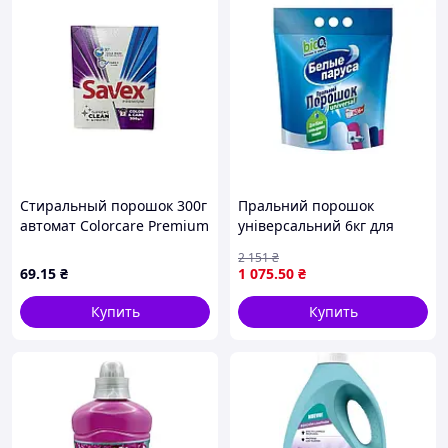
Стиральный порошок 300г
Пральний порошок
автомат Colorcare Premium
універсальний 6кг для
ТМ SAVEX
машинного та ручного
2 151
₴
прання білих і кольорових
69
.15
₴
1 075
.50
₴
тканин
Купить
Купить