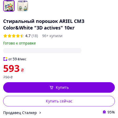
Стиральный порошок ARIEL СМЗ
Color&White "3D actives" 10кг
4.7
(18)
96+ купили
Готово к отправке
59
от
₴
/мес
593
₴
750
₴
Купить
Купить сейчас
95%
Продавец Сталкер