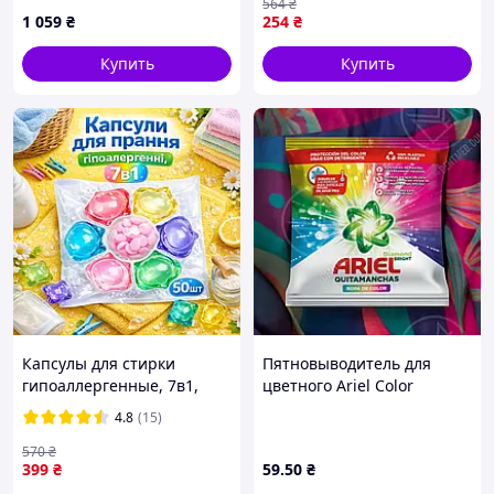
564
₴
1 059
₴
254
₴
Купить
Купить
Капсулы для стирки
Пятновыводитель для
гипоаллергенные, 7в1,
цветного Ariel Color
50шт / Гель капсулы для
Diamond Bright , 150 г
4.8
(15)
стирки одежды / Набор
капсул для стирки
570
₴
399
₴
59
.50
₴