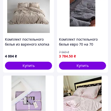
Комплект постельного
Комплект постельного
белья из вареного хлопка
белья евро 70 на 70
полуторный размер
коричневый с серым из
7 569
₴
Limasso Exclusive Oxford
сатина для комфортного
4 004
₴
3 784
.50
₴
Tan
сна и отдыха
Купить
Купить