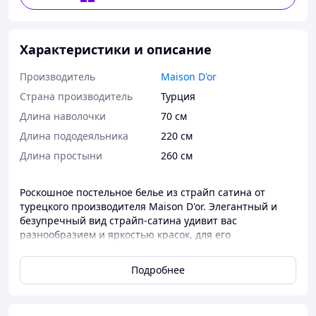
Характеристики и описание
Производитель
Maison D'or
Страна производитель
Турция
Длина наволочки
70 см
Длина пододеяльника
220 см
Длина простыни
260 см
Роскошное постельное белье из страйп сатина от
турецкого производителя Maison D'or. Элегантный и
безупречный вид страйп-сатина удивит вас
разнообразием и яркостью красок, для его
изготовления используется только 100% хлопок
высочайшего качества. Особая ценность постельного
Подробнее
белья в высокой плотности и простоте в уходе.
Пододеяльник: 160*220 (2шт). Простынь: 240*260 (1шт).
Наволочки: 50*70 (4 шт). Бренд: ТМ Maison D'or.