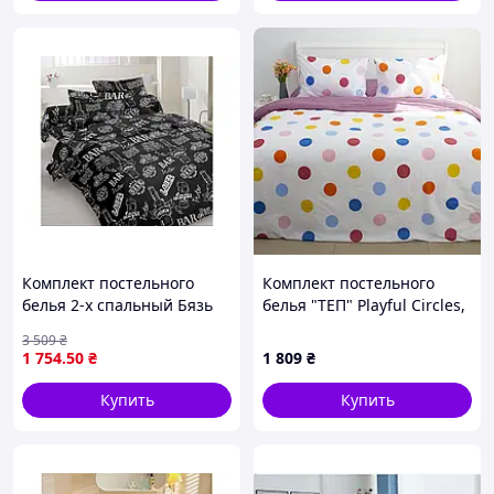
Комплект постельного
Комплект постельного
белья 2-х спальный Бязь
белья "ТЕП" Playful Circles,
Gold Lux для комфортного
евро
3 509
₴
сна и отдыха от TM
1 754
.50
₴
1 809
₴
TimetoSleep
Купить
Купить