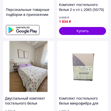
Комплект постельного
Персональные товарные
белья 2-х сп L-2065 (50/70)
подборки в приложении
Поплин ТМ LELIT
3 668
₴
1 834
₴
Купить
Двуспальный комплект
Комплект постельного
постельного белья
белья микрофибра для
фиолетовый с вафельной
спальни 1,5-спальный с