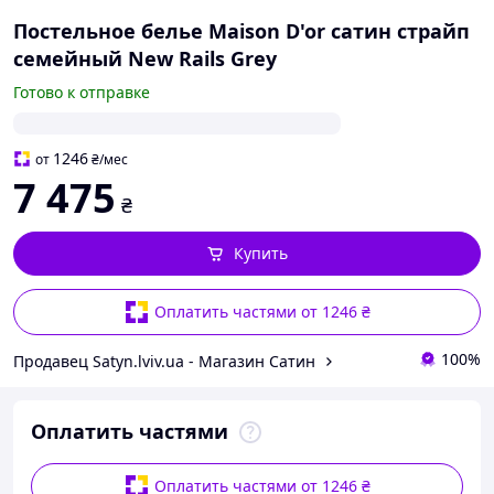
Постельное белье Maison D'or сатин страйп
семейный New Rails Grey
Готово к отправке
1246
от
₴
/мес
7 475
₴
Купить
Оплатить частями от 1246 ₴
100%
Продавец Satyn.lviv.ua - Магазин Сатин
Оплатить частями
Оплатить частями от 1246 ₴