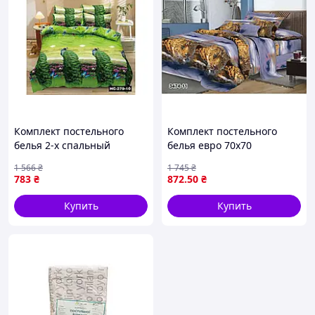
Комплект постельного
Комплект постельного
белья 2-х спальный
белья евро 70х70
поликотон для
поликотон для
1 566
₴
1 745
₴
комфортного сна с
комфортного сна с
783
₴
872
.50
₴
наволочками 70х70
пододеяльником и
наволочками
Купить
Купить