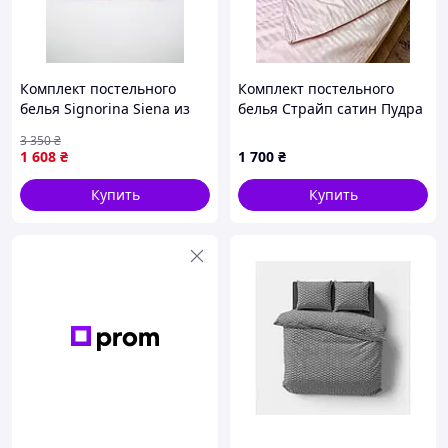
Комплект постельного
Комплект постельного
белья Signorina Siena из
белья Страйп сатин Пудра
страйп-сатина
3 350
₴
Двоспальный Лаванда
1 608
₴
1 700
₴
Купить
Купить