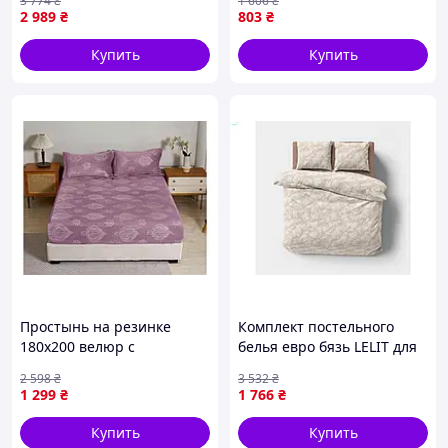
3 774
₴
1 606
₴
тканью и цветочным
наволочкой 50х70
2 989
₴
803
₴
рисунком 100 хлопок
стильный и долговечный
Нежность Seli
Купить
Купить
Двоспальний
Простынь на резинке
Комплект постельного
180х200 велюр с
белья евро бязь LELIT для
наволочками для
комфортного сна мягкий и
2 598
₴
3 532
₴
комфортного сна лиловая
гипоаллергенный
1 299
₴
1 766
₴
ТМ MALLORY HOME
Купить
Купить