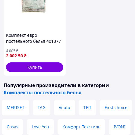
Комплект евро
постельного белья 401377
из бязи GOLD LUX для
4 005
₴
комфортного сна и отдыха
2 002
.50
₴
Купить
Популярные производители
в категории
Комплекты постельного белья
MERISET
TAG
Viluta
ТЕП
First choice
Cosas
Love You
Комфорт Текстиль
IVONI