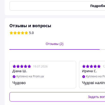
Подробн
Игрушка Наклейки 70 шт KPop Demon Hunters Кей-поп охот
популярная игрушки для всестороннего развития. Качест
магазине.
Отзывы и вопросы
5.0
Отзывы (2)
19.07.2026
1
Діана Ш.
Ирина С.
Куплено на Prom.ua
Куплено на P
Чудово
Чудові налі
Задать во