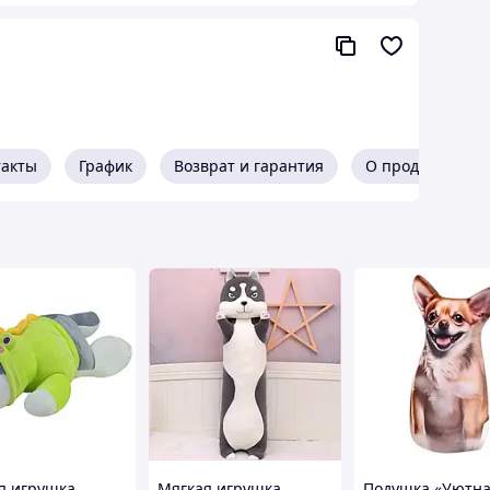
такты
График
Возврат и гарантия
О продавце
я игрушка
Мягкая игрушка
Подушка «Уютн