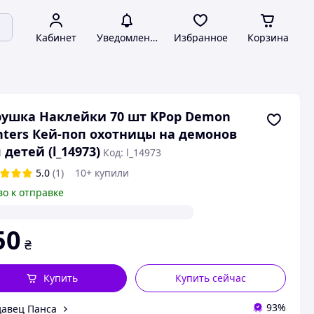
Кабинет
Уведомления
Избранное
Корзина
ушка Наклейки 70 шт KPop Demon
ters Кей-поп охотницы на демонов
 детей (l_14973)
Код: l_14973
5.0
(1)
10+ купили
во к отправке
50
₴
Купить
Купить сейчас
93%
авец Панса