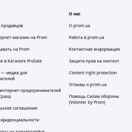
О нас
 продавцов
О prom.ua
ернет-магазин
на Prom
Работа в prom.ua
авать на Prom
Контактная информация
 в Каталоге ProSale
Защита прав на контент
 — медиа для
Content right protection
ателей
Отзывы о prom.ua
 интернет-предпринимателей
Кращі
Помощь Силам обороны
(Volonter by Prom)
льское соглашение
онфиденциальности
боты на маркетплейсе