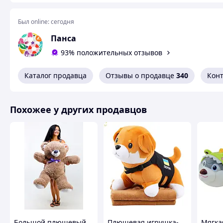
Был online:
сегодня
Панса
93% положительных отзывов
Каталог продавца
Отзывы о продавце
340
Кон
Похожее у других продавцов
Большой плюшевый
Плюшевая игрушка-
Мягка