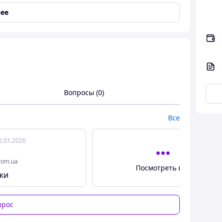
ее
ницы на демонов для детей (арт l_14973)-
венный товар по отличной цене и только в нашем
Вопросы (0)
Все
2.01.2026
rom.ua
Посмотреть все
пки
прос