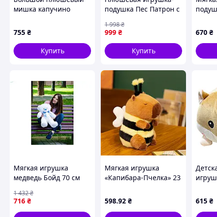
мишка капучино
подушка Пес Патрон с
подуш
"Томми" 100 см,
уютным пледом
собач
1 998
₴
Большой мягкий
110x140 см для детей
755
₴
999
₴
670
₴
плюшевый медведь 1
коричневого цвета
м
509-6BR
Купить
Купить
Мягкая игрушка
Мягкая игрушка
Детск
медведь Бойд 70 см
«Капибара-Пчелка» 23
игруш
белый с голубым для
см
L1121
1 432
₴
детей и взрослых друг
с пле
716
₴
598
.92
₴
615
₴
и подушка.
см