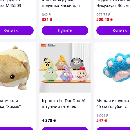
ка M45503
подушка Хаски для
Чихуахуа» 36 см
ка 60см Зеленый
детей и взрослых
(Мягкая плюшев
642
₴
997
.75
₴
антистресс серый
игрушка)
321
₴
500
.40
₴
комфортный элемент
декора
Купить
Купить
Купить
ая мягкая
Іграшка Le DouDou AI
Мягкая игрушка
ка "Хомяк"
штучний інтелект
45 см голубая с
(Brown) игрушка
спілкування Tuya WiFi
розовым для де
1 094
₴
дом, размер 50
28см
развивающая и
4 378
₴
547
₴
уютная игрушка