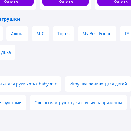
Купить
Купить
Купить
игрушки
Алина
MIC
Tigres
My Best Friend
TY
лушка
ка для руки котик baby mix
Игрушка ленивец для детей
 игрушками
Овощная игрушка для снятия напряжения