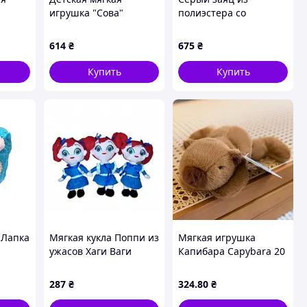
игрушка "Сова"
полиэстера со
ая
L1127(Pink) игрушка с
встроенным звуком,
пледом, размер 45 см
5CK733119
614
₴
675
₴
Купить
Купить
 Лапка
Мягкая кукла Поппи из
Мягкая игрушка
ужасов Хаги Ваги
Капибара Capybara 20
тей
Poppy Playtime110
см плюшевая (22862)
287
₴
324
.80
₴