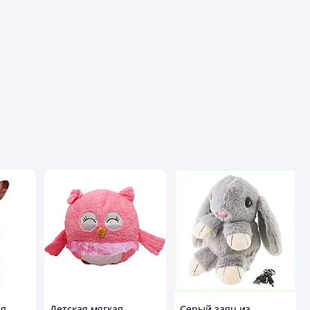
ая
Детская мягкая
Серый заяц из