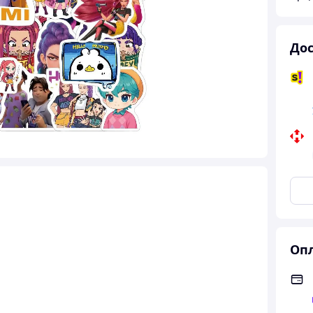
Дос
Опл