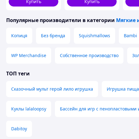
Купить
Купить
Популярные производители
в категории
Мягкие 
Копиця
Без бренда
Squishmallows
Bambi
WP Merchandise
Собственное производство
Зо
ТОП теги
Сказочный мульт герой лило игрушка
Игрушка пищал
Куклы lalaloopsy
Бассейн для игр с пенопластовыми
Dabitoy