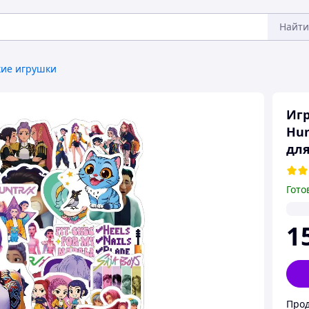
Найти
ие игрушки
Игр
Hun
для
Гото
1
Прод