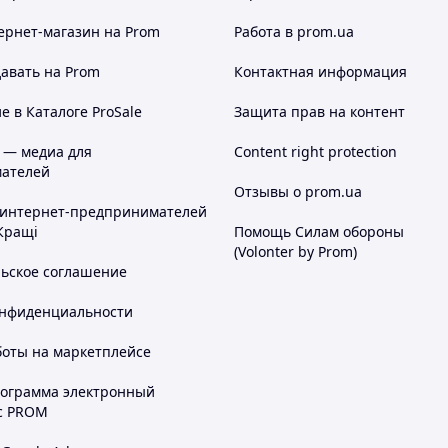
ернет-магазин
на Prom
Работа в prom.ua
авать на Prom
Контактная информация
 в Каталоге ProSale
Защита прав на контент
 — медиа для
Content right protection
ателей
Отзывы о prom.ua
 интернет-предпринимателей
Кращі
Помощь Силам обороны
(Volonter by Prom)
льское соглашение
онфиденциальности
боты на маркетплейсе
рограмма электронный
с PROM