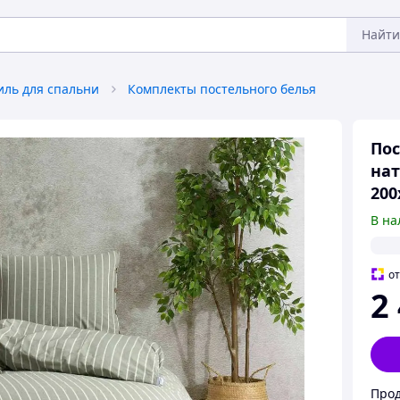
Найти
иль для спальни
Комплекты постельного белья
Пос
нат
200
В на
о
2
Прод