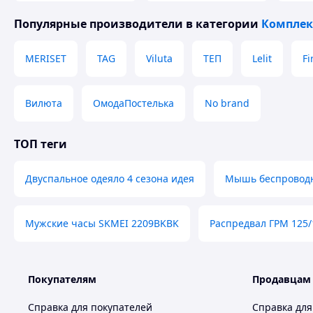
Похожие товары по характеристикам
Популярные производители
в категории
Комплек
MERISET
TAG
Viluta
ТЕП
Lelit
Fi
Вилюта
ОмодаПостелька
No brand
ТОП теги
Двуспальное одеяло 4 сезона идея
Мышь беспроводн
Мужские часы SKMEI 2209BKBK
Распредвал ГРМ 125/
Покупателям
Продавцам
Справка для покупателей
Справка для