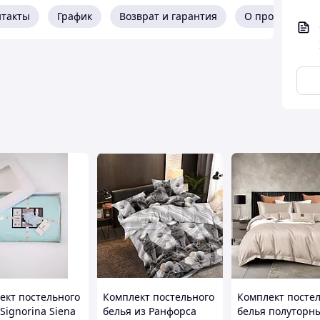
нтакты
График
Возврат и гарантия
О продавце
ект постельного
Комплект постельного
Комплект посте
выполнен из полностью натуральной хлопковой
Signorina Siena
белья из Ранфорса
белья полуторн