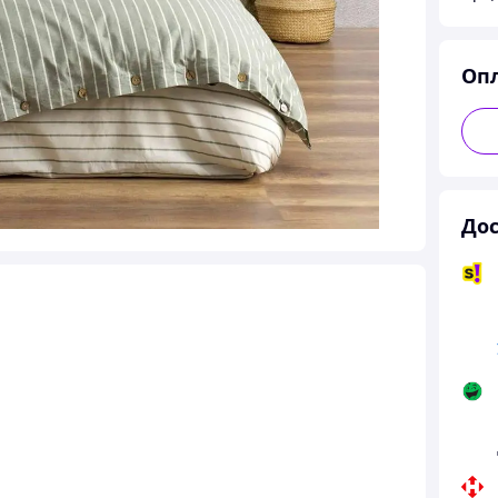
Оп
Дос