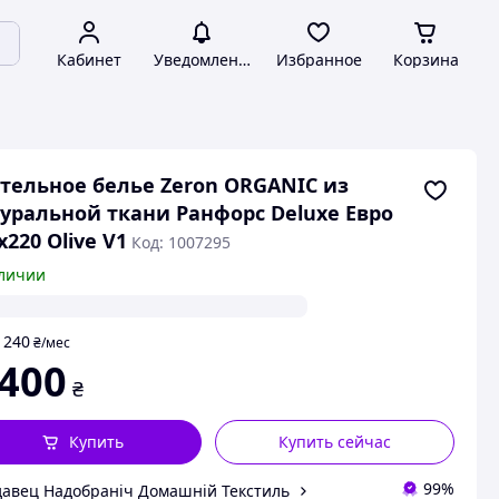
Кабинет
Уведомления
Избранное
Корзина
тельное белье Zeron ORGANIC из
уральной ткани Ранфорс Deluxe Евро
х220 Olive V1
Код: 1007295
личии
240
т
₴
/мес
 400
₴
Купить
Купить сейчас
99%
авец Надобраніч Домашній Текстиль