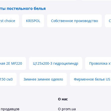
ты постельного белья
rst choice
KRISPOL
Собственное производство
C
ая 2E MF220
Ц125х200-3 гидроцилиндр
Проволока х
150 см3
Зимнее зимнее одеяло
Фирменное белье US 
О нас
 продавцов
О prom.ua