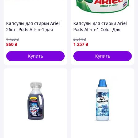
Капсулы для стирки Ariel
Капсулы для стирки Ariel
26шт Pods All-in-1 для
Pods All-in-1 Color Для
удаления пятен
цветного 44 шт.
1 720
₴
2 514
₴
экстрасилы
(8700216764544) z
860
₴
1 257
₴
универсальные для белого
и цветного белья
Купить
Купить