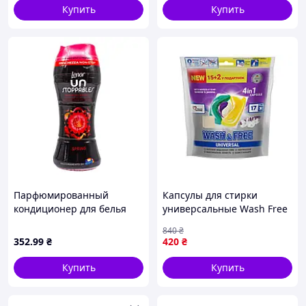
Купить
Купить
Парфюмированный
Капсулы для стирки
кондиционер для белья
универсальные Wash Free
Lenor Unstoppable в
с ароматом жасмина и
840
₴
гранулах Spring Rosso 210
лаванды 152 шт для белого
352
.99
₴
420
₴
г D9-2026
и цветного белья
Купить
Купить