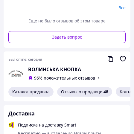
Придайте своему белью ощущение безграничной
Все
легкости с гранулами
Nature's Harmony
. Каждая
стирка превратится в волшебное путешествие, где
Еще не было отзывов об этом товаре
ваша одежда окутается нежным ароматом,
напоминающим цветущий сад после освежающего
летнего дождя. Подходит для всех типов стиральных
Задать вопрос
машин и тканей.
[/html]
Был online:
сегодня
ВОЛИНСЬКА КНОПКА
96% положительных отзывов
Каталог продавца
Отзывы о продавце
48
Конта
Доставка
Подписка на доставку Smart
Бесплатно
— в отделения Новой почты