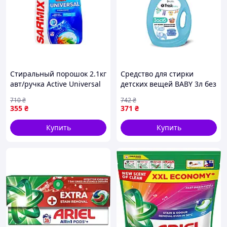
Стиральный порошок 2.1кг
Средство для стирки
авт/ручка Active Universal
детских вещей BABY 3л без
ТМ SARMIX
красителей и
710
₴
742
₴
ароматизаторов для
355
₴
371
₴
белого и цветного белья
Купить
Купить