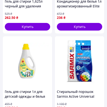
Гель для стирки 1,625л
Кондиционер для белья 1л
черный для удаления
ароматизированный Elite
пятен и защиты цвета
April Moments для
525
₴
472
₴
тканей
мягкости и свежести
262
.50
₴
236
₴
одежды
Купить
Купить
Гель для стирки 1л для
Стиральный порошок
детской одежды и белья
Sarmix Active Universal
эффективное средство для
Автомат, 59 циклов стирки,
455
₴
1 100
₴
удаления пятен
4 кг