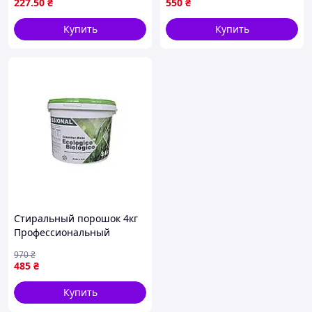
227
.50
₴
550
₴
Купить
Купить
Стиральный порошок 4кг
Профессиональный
Ecologico Biologico ( ведро)
970
₴
ТМ DOLOMITEN WEISS
485
₴
Купить