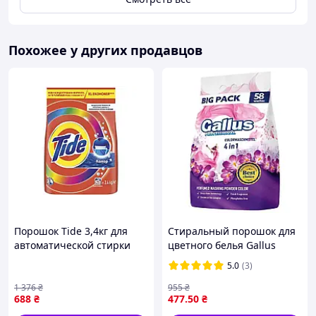
Похожее у других продавцов
Порошок Tide 3,4кг для
Стиральный порошок для
автоматической стирки
цветного белья Gallus
цветных тканей с защитой
Professional 4в1 3.2 кг
5.0
(3)
от накипи и экономией
порошка
1 376
₴
955
₴
688
₴
477
.50
₴