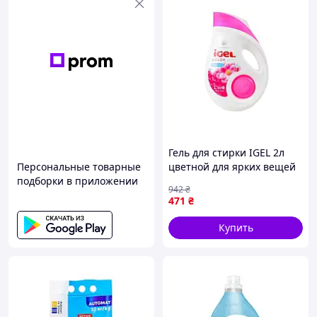
Гель для стирки IGEL 2л
Персональные товарные
цветной для ярких вещей
подборки в приложении
и деликатных тканей с
942
₴
эффективным удалением
471
₴
пятен
Купить