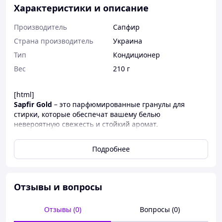
Характеристики и описание
Производитель
Сапфир
Страна производитель
Украина
Тип
Кондиционер
Вес
210 г
[html]
Sapfir Gold
– это парфюмированные гранулы для
стирки, которые обеспечат вашему белью
невероятную свежесть и стойкий аромат.
Предназначены для ароматизации и смягчения
постиранных вещей.
Подробнее
Каждая гранула – это настоящий эликсир благовония,
содержащий более концентрированный аромат, чем
обычный кондиционер. Аромат раскрывается
Отзывы и вопросы
постепенно, обеспечивая длительную свежесть,
хранящуюся на белье, сложенном в шкафу, до 12
Отзывы (0)
Вопросы (0)
недель.