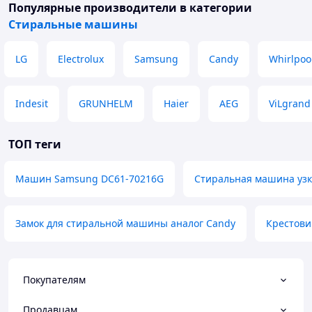
Популярные производители
в категории
Стиральные машины
LG
Electrolux
Samsung
Candy
Whirlpoo
Indesit
GRUNHELM
Haier
AEG
ViLgrand
Складная стиральная машина с корзиной для
слива-мини-переносная стиральная машина,
мини-стиральная машина, портативная
ТОП теги
стиральная машина - емкость 6 л,
подключаемая, натуральный кремовый цвет -
Машин Samsung DC61-70216G
Стиральная машина узк
идеально подходит для компактного
проживания
Замок для стиральной машины аналог Candy
Крестови
Характеристики:
. Вместимость: 6 литров
Покупателям
. Тип: складная стиральная машина
. Функции: с дренажной корзиной и 2 вешалками
. Подключение: электропитание
Продавцам