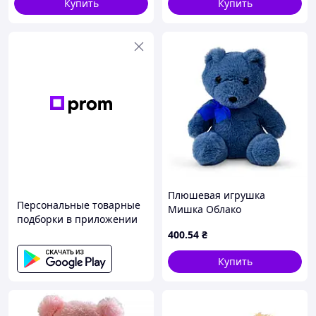
Купить
Купить
Плюшевая игрушка
Персональные товарные
Мишка Облако
подборки в приложении
FWPBEARСLOUD23BL0, 21
400
.54
₴
см
Купить