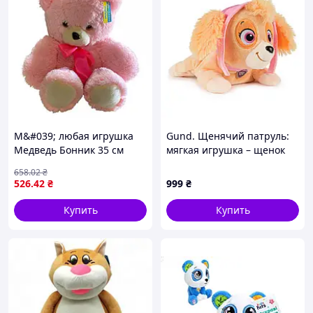
М&#039; любая игрушка
Gund. Щенячий патруль:
Медведь Бонник 35 см
мягкая игрушка – щенок
0217_Pink-Pink
Скай с ошейником и
658
.02
₴
шапкой (20 см)
526
.42
₴
999
₴
Купить
Купить