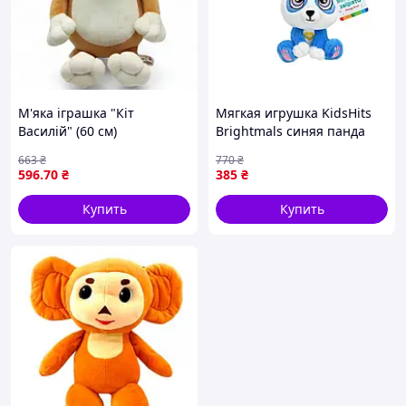
М'яка іграшка "Кіт
Мягкая игрушка KidsHits
Василій" (60 см)
Brightmals синяя панда
Elly для детей 15 см для
663
₴
770
₴
игр и развлечений
596
.70
₴
385
₴
Купить
Купить