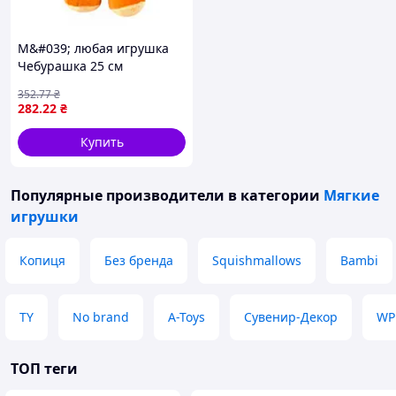
М&#039; любая игрушка
Чебурашка 25 см
290000001220
352
.77
₴
282
.22
₴
Купить
Популярные производители
в категории
Мягкие
игрушки
Копиця
Без бренда
Squishmallows
Bambi
TY
No brand
A-Toys
Сувенир-Декор
WP
ТОП теги