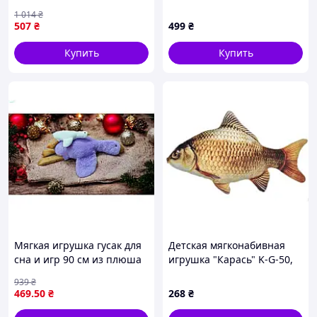
см для игр и cuddling
коровка Труди (36 cm)
1 014
₴
507
₴
499
₴
Купить
Купить
Мягкая игрушка гусак для
Детская мягконабивная
сна и игр 90 см из плюша
игрушка "Карась" K-G-50,
для создания уюта в доме
50 см
939
₴
469
.50
₴
268
₴