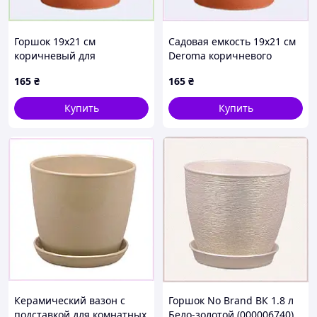
Горшок 19х21 см
Садовая емкость 19х21 см
коричневый для
Deroma коричневого
комнатных цветов Deroma
цвета, 3584TM8T4
165
₴
165
₴
3X5848B4P
Купить
Купить
Керамический вазон с
Горшок No Brand ВК 1.8 л
подставкой для комнатных
Бело-золотой (000006740)