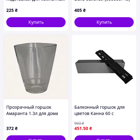
роз 1л, 89P74B199
8X97420X7
225
₴
405
₴
Купить
Купить
Прозрачный горшок
Балконный горшок для
Амаранта 1.3л для дома
цветов Канна 60 с
стекло, K86644C23
вставкой прямоугольный
903
₴
для растений с
372
₴
451
.50
₴
дренажными отверстиями