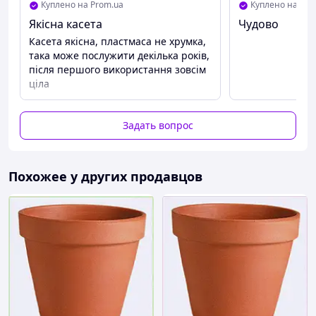
Куплено на Prom.ua
Куплено на Pro
получения здоровой и качественной рассады с
Якісна касета
Чудово
минимальными затратами времени и ресурсов.
КУПИТИ КАСЕТЫ ДЛЯ РАЗСАДЫ ВЫ МОЖЕТЕ НА НАШЕЙ
Касета якісна, пластмаса не хрумка,
САЙТ ОНЛАЙН ИЛИ САЙМАТЬ ДЛЯ КОНСУЛЬТАЦИИ
така може послужити декілька років,
НАШЕЙ МЕНЕДЖЕРОМ!!!!
після першого використання зовсім
ціла
Задать вопрос
Похожее у других продавцов