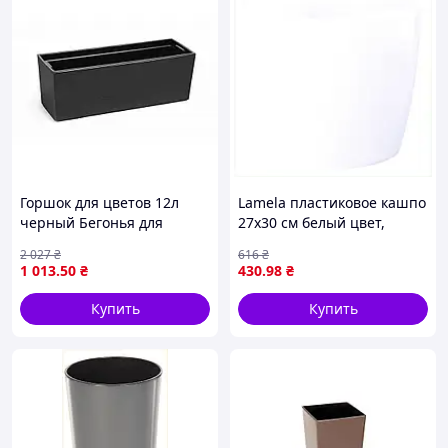
Горшок для цветов 12л
Lamela пластиковое кашпо
черный Бегонья для
27х30 см белый цвет,
растений и цветов с
358P523E
2 027
₴
616
₴
поддоном LAMELA
1 013
.50
₴
430
.98
₴
Купить
Купить