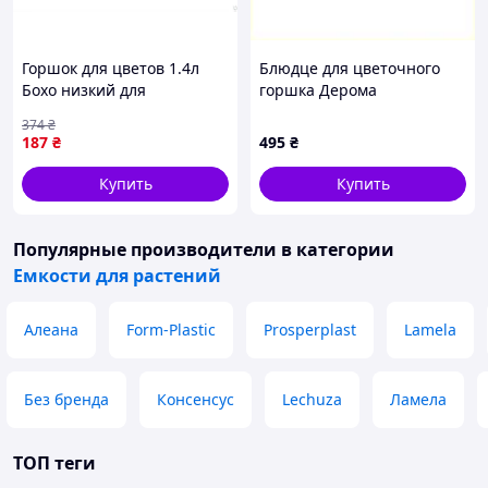
Горшок для цветов 1.4л
Блюдце для цветочного
Бохо низкий для
горшка Дерома
комнатных растений с
коричневое 3E58470HB
374
₴
дренажом и матовой
187
₴
495
₴
поверхностью
Купить
Купить
Популярные производители
в категории
Емкости для растений
Алеана
Form-Plastic
Prosperplast
Lamela
Без бренда
Консенсус
Lechuza
Ламела
ТОП теги