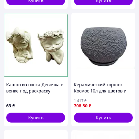
Купить
Купить
Кашпо из гипса Девочка в
Керамический горшок
венке под раскраску
Космос 10л для цветов и
заготовка для творчества
растений стильный и
1 417
₴
подсвечник органайзер
прочный для украшения
63
₴
708
.50
₴
95х25 мм
интерьера
Купить
Купить