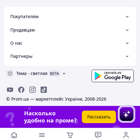
Покупателям
Продавцам
О нас
Партнеры
Тема
-
светлая
BETA
© Prom.ua — маркетплейс України, 2008-2026
Насколько
Рассказать
удобно на проме?