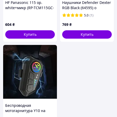
HF Panasonic 115 ор.
Наушники Defender Dexter
white+микр (RP-TCM115GC-
RGB Black (64595) o
W) UA Гарантия 12 мес
5.0
(1)
604
₴
769
₴
Купить
Купить
Беспроводная
мотогарнитура Y10 на
шлеме Bluetooth 5.3 Новое!