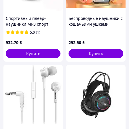
Спортивный плеер-
Беспроводные наушники с
наушники MP3 спорт
кошачьими ушками
ONLENY (наушники) PTR
(розовый) Onestore
5.0
(1)
37928619
932
.70
₴
292
.50
₴
Купить
Купить