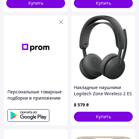
Купить
Купить
Накладные наушники
Персональные товарные
Logitech Zone Wireless 2 ES
подборки в приложении
Headset for Business
8 579
₴
Graphite (L981-001512)
Купить