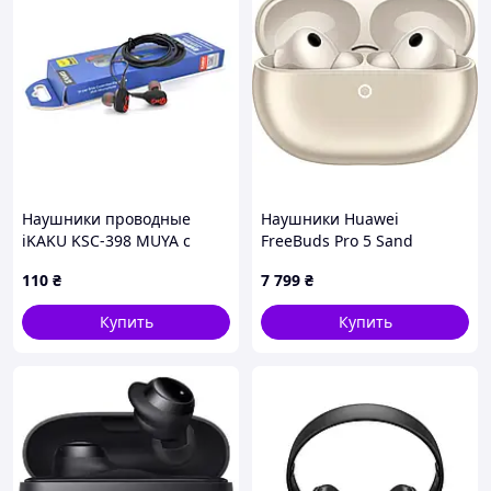
Наушники проводные
Наушники Huawei
iKAKU KSC-398 MUYA с
FreeBuds Pro 5 Sand
микрофоном, Black, Bох sea
(55038662)
110
₴
7 799
₴
Купить
Купить