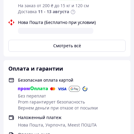
наличие зарядного кейса с беспроводной
На заказ от 200 ₴ до 15 кг и 120 см
зарядкой. Он позволит быстро восстановить
Доставка
11 - 13 августа
заряд, кроме того, солидная 30mAh емкость
батареи самого кейса на длительный период
Нова Пошта (Бесплатно при условии)
обеспечит ваши наушники энергией. Такая
батарея обеспечит до 5 полных зарядок без
дополнительных источников энергии. После того,
как используете всю энергию, необходимо
Смотреть всё
зарядить кейс через привычный разъем USB.
Время работы наушников после полной зарядки
достаточно большое до 4 часов. Конечно, точное
Оплата и гарантии
время работы напрямую зависит от
интенсивности и режима нагрузки. Для
Безопасная оплата картой
разговоров и просмотра видео цифры будут
отличаться. При этом во время зарядки
аккумулятора ваши уши будут отдыхать, это
Без переплат
очень полезно для слуха.
Prom гарантирует безопасность
Вернем деньги при отказе от посылки
Наложенный платеж
Характеристики:
Нова Пошта, Укрпочта, Meest ПОШТА