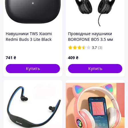
Навушники TWS Xiaomi
Проводные наушники
Redmi Buds 3 Lite Black
BOROFONE BO5 3.5 мм
(BHR5489GL, BHR5302CN)
mini-Jack 1,2m, Black
3.7
(3)
741
₴
409
₴
Купить
Купить