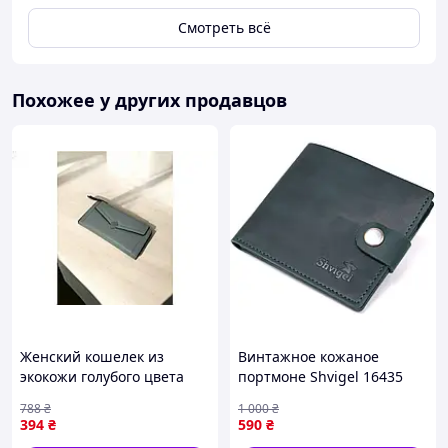
Смотреть всё
Похожее у других продавцов
Женский кошелек из
Винтажное кожаное
экокожи голубого цвета
портмоне Shvigel 16435
для хранения карт
Зеленый D4-2026
788
₴
1 000
₴
наличных и документов
394
₴
590
₴