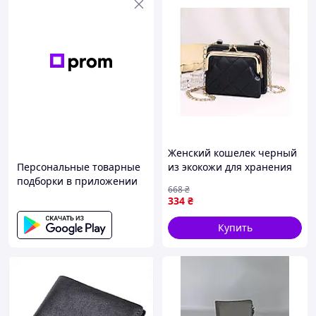
Женский кошелек черный
Персональные товарные
из экокожи для хранения
подборки в приложении
денег и карт компактный
668
₴
11х8 5х5 см арт.cy3018-4
334
₴
Купить