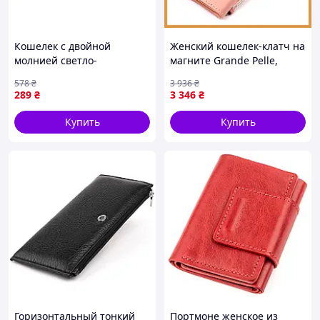
Кошелек с двойной
Женский кошелек-клатч на
молнией светло-
магните Grande Pelle,
фиолетовый из
натуральная кожа,
578
₴
3 936
₴
искусственной кожи для
розовый, 21х10х2 см, 11
289
₴
3 346
₴
женщин с
слотов для карт
ортопедическими
Купить
Купить
свойствами
Горизонтальный тонкий
Портмоне женское из