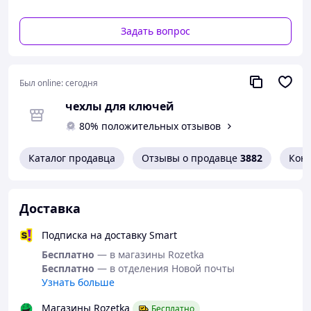
✅ Преимущества:
• Стильная матовая карбоновая поверхность
• Компактный размер для ежедневного ношения
Задать вопрос
• Прочный и легкий материал
• Надежная фиксация купюр
• Современный минималистичный дизайн
Был online:
сегодня
• Отличный вариант подарка
чехлы для ключей
80% положительных отзывов
Каталог продавца
Отзывы о продавце
3882
Кон
Доставка
Подписка на доставку Smart
Бесплатно
— в магазины Rozetka
Бесплатно
— в отделения Новой почты
Узнать больше
Магазины Rozetka
Бесплатно