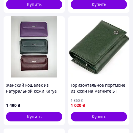
Купить
Купить
Женский кошелек из
Горизонтальное портмоне
натуральной кожи Karya
из кожи на магните ST
1173 на магните
Leather 19332 Зеленое
1 360
₴
12х7,5х2,5 D3-2026
1 490
₴
1 020
₴
Купить
Купить