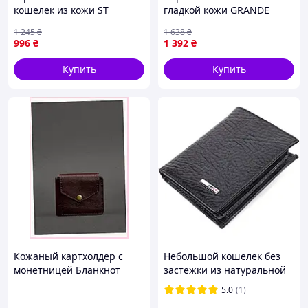
кошелек из кожи ST
гладкой кожи GRANDE
Leather 19324 Черный
PELLE 11153 Красное
1 245
₴
1 638
₴
19х9,5х2,5 см D3-2026
996
₴
1 392
₴
Купить
Купить
Кожаный картхолдер с
Небольшой кошелек без
монетницей Бланкнот
застежки из натуральной
K8X1P32522
зернистой кожи KARYA
5.0
(1)
21364 Черный Lodgi