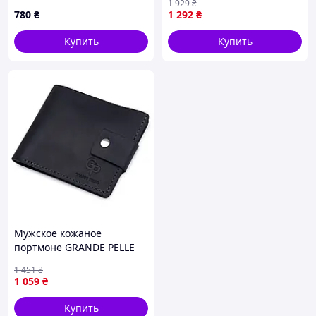
1 929
₴
780
₴
1 292
₴
Купить
Купить
Мужское кожаное
портмоне GRANDE PELLE
11519 Темно-синий
1 451
₴
1 059
₴
Купить