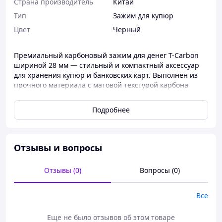
Страна производитель
Китай
Тип
Зажим для купюр
Цвет
Черный
Премиальный карбоновый зажим для денег T-Carbon
шириной 28 мм — стильный и компактный аксессуар
для хранения купюр и банковских карт. Выполнен из
прочного материала с матовой текстурой карбона
Carbon Black. Идеально подходит для повседневного
использования, легко помещается в карман и отлично
Подробнее
заменяет классический кошелек.
📋 Основные характеристики:
• Бренд: T-Carbon
Отзывы и вопросы
• Тип: карбоновый зажим для денег
• Материал: карбон / углеволокно
• Ширина: 28 мм
Отзывы (0)
Вопросы (0)
• Цвет: Черный матовый Carbon Black
• Поверхность: матовая
Все
• Компактный и легкий корпус
• Подходит для купюр и пластиковых карт
Еще не было отзывов об этом товаре