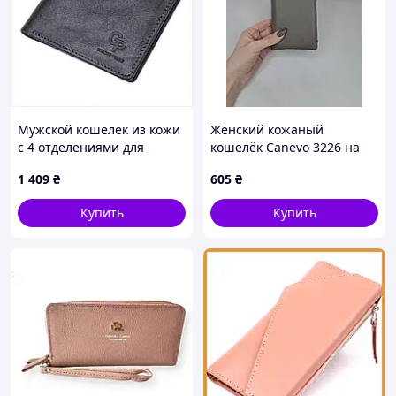
Мужской кошелек из кожи
Женский кожаный
с 4 отделениями для
кошелёк Canevo 3226 на
банковских карт
кнопках
1 409
₴
605
₴
66KP81C496
Купить
Купить