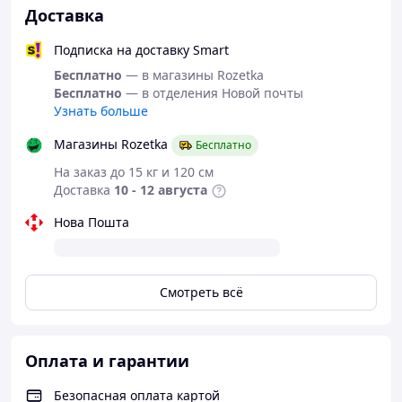
Доставка
Подписка на доставку Smart
Бесплатно
— в магазины Rozetka
Бесплатно
— в отделения Новой почты
Узнать больше
Магазины Rozetka
Бесплатно
На заказ до 15 кг и 120 см
Доставка
10 - 12 августа
Нова Пошта
Смотреть всё
Рекомендации по эксплуатации чугунной посуды
(содержатся в буклете, прикрепленном к посуде)
:
Перед первым использованием посуду необходимо
Оплата и гарантии
тщательно вымыть, нагреть на плите до температуры
свыше 100 С и нанести тонкий слой растительного
Безопасная оплата картой
масла. После этого нужно дать посуде остыть.