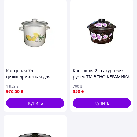
Наша Миссия
Наша миссия - вдохновлять и обогащать опыт готовки,
делая его удобным и уникальным. Мы стремимся быть
вашими надежными партнерами в создании
неповторимых кулинарных приключений. Каждое
приготовление блюда становится настоящим
творчеством, а каждый прием пищи - уникальным
угощением для ваших близких и себя
.
Простой алгоритм покупки
Кастрюля 7л
Кастрюля 2л сакура без
цилиндрическая для
ручек ТМ ЭТНО КЕРАМИКА
приготовления пищи из
1 953
₴
700
₴
лимонного дерева
976
.50
₴
350
₴
Оформление заказа – сделайте заказ через корзину на
молочного цвета ТМ IDILIA
сайте в удобное для вас время.
Купить
Купить
→
Мы связываемся с вами, чтобы уточнить детали или
ответить на ваши вопросы.