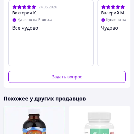
24.05.2026
26.
Виктория К.
Валерий М.
Куплено на Prom.ua
Куплено на Pro
Все чудово
Чудово
Задать вопрос
Похожее у других продавцов