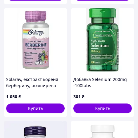
Solaray, екстракт кореня
Добавка Selenium 200mg
берберину, розширена
-100tabs
формула, 60 капсул
1 050
₴
301
₴
Купить
Купить