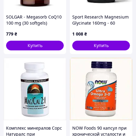
SOLGAR - Megasorb CoQ10
Sport Research Magnesium
100 mg (30 softgels)
Glycinate 160mg - 60
softgels
779
₴
1 008
₴
Купить
Купить
Комплекс минералов Сорс
NOW Foods 90 капсул при
Натуралс при
хронической усталости и