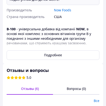
Производитель
Now Foods
Страна производитель
США
B-100
- універсальна добавка від компанії
NOW
, в
основі якої комплекс з основних вітамінів групи В у
поєднанні з іншими необхідними для організму
речовинами, що сприяють кращому засвоєнню.
Формула продукту є найбільш повноцінним,
Подробнее
ефективним набором вітамінів групи B, здатних
забезпечити необхідну добову потребу вашого
організму всього в одному таблетці.
Отзывы и вопросы
5.0
Отзывы (6)
Вопросы (0)
Все