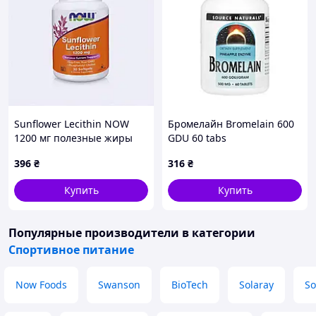
Sunflower Lecithin NOW
Бромелайн Bromelain 600
1200 мг полезные жиры
GDU 60 tabs
подсолнечника, 778T594K1
396
₴
316
₴
Купить
Купить
Популярные производители
в категории
Спортивное питание
Now Foods
Swanson
BioTech
Solaray
So