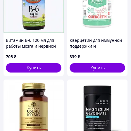
Витамин B-6 120 мл для
Кверцетин для иммунной
работы мозга и нервной
поддержки и
системы 89A644H33
антиоксидантной защиты
705
₴
339
₴
Stark Pharm Quercetin
250mg 60 caps
Купить
Купить