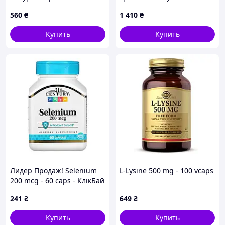
расстройствах внимания
недомогании 8B90E7X657
560
₴
1 410
₴
XX182B6882
Купить
Купить
Лидер Продаж! Selenium
L-Lysine 500 mg - 100 vcaps
200 mcg - 60 caps - КлікБай
241
₴
649
₴
Купить
Купить