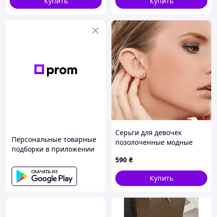
Купить
Купить
Серьги для девочек
Персональные товарные
позолоченные модные
подборки в приложении
стильные украшения
590
₴
детские серьги с камнями
яркие серьги для
Купить
праздника