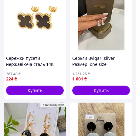
Сережки пусети
Серьги Bvlgari silver
нержавіюча сталь 14К
Размер: one size
Конюшина з чорною
267
.40
₴
1 251
.25
₴
вставкою 13х13мм (341092)
224
₴
1 001
₴
1,5см ТМ XUPING
Купить
Купить