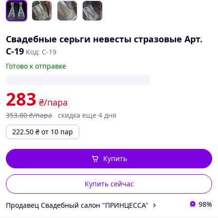
Свадебные серьги невесты стразовые Арт.
С-19
Код: С-19
Готово к отправке
283
₴/пара
353
.80
₴/пара
скидка еще 4 дня
222.50
₴
от 10 пар
Купить
Купить сейчас
98%
Продавец Свадебный салон "ПРИНЦЕССА"