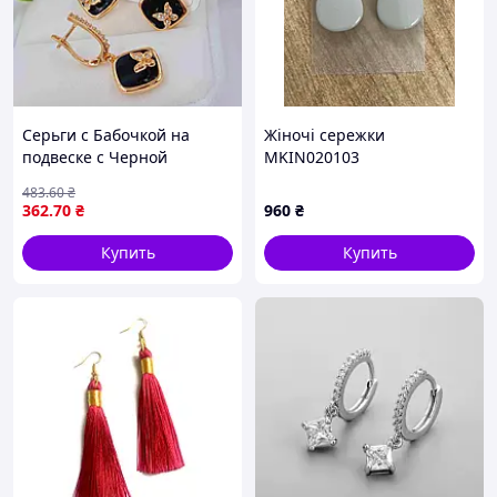
Серьги с Бабочкой на
Жіночі сережки
подвеске с Черной
MKIN020103
эмалью, 1.7+1.6см,
483
.60
₴
английская застежка,
362
.70
₴
960
₴
Xuping 18К
Купить
Купить