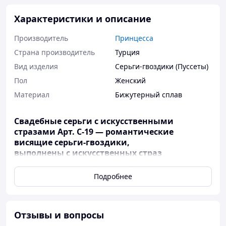
Характеристики и описание
Производитель
Принцесса
Страна производитель
Турция
Вид изделия
Серьги-гвоздики (Пуссеты)
Пол
Женский
Материал
Бижутерный сплав
Свадебные серьги с искусственными
стразами Арт. С-19 ― романтические
висящие серьги-гвоздики,
выполнены с искусственных страз
различного диаметра и формы идеально и
не навязчиво дополнят Ваш свадебный
Подробнее
образ. Длина серьг ― 7,5 см
Также при покупке Свадебных серьг в свадебный
Отзывы и вопросы
салон "Принцесса", Вы сможете приобрести все