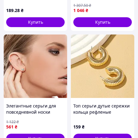
Позолота 18К "Візерунок з
1 307
.50
₴
кристалами" 1,6см (325078)
189
.28
₴
1 046
₴
Купить
Купить
Элегантные серьги для
Топ серьги дутые сережки
повседневной носки
кольца рефленые
Biojoux BJT 979, Серьги для
золотистые стиль тренд
1 122
₴
чувствительных ушей PG-
мода
561
₴
159
₴
75