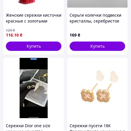
Женские сережки кисточки
Серьги колечки подвески
красные с золотыми
кристаллы, серебристое
нитями
покрытие
129
₴
116
.10
₴
169
₴
Купить
Купить
Сережки Dior one size
Сережки пусети 18К