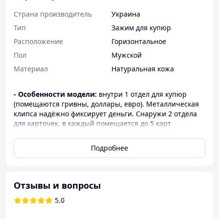
Страна производитель
Украина
Тип
Зажим для купюр
Расположение
Горизонтальное
Пол
Мужской
Материал
Натуральная кожа
- Особенности модели:
внутри 1 отдел для купюр
(помещаются гривны, доллары, евро). Металлическая
клипса надёжно фиксирует деньги. Снаружи 2 отдела
для карточек, в каждый помещается до 5 карт
- Материал:
натуральная кожа CRAZY HORSE премиум
Подробнее
качества. Кожа матовая, гладкая, плотная но мягкая,
очень приятная на ощупь, износостойкая
- Размеры:
11 х 8,4см. в сложенном виде
Отзывы и вопросы
- Производитель:
сделано в Украине, ручная работа.
Идеально ровные крепкие швы, обработанные торцы,
5.0
качественная фурнитура