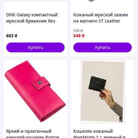
DNK Galaxy компактный
Кожаный мужской зажим
мужской бумажник без
на магните ST Leather
отделения для монет
18937 Черный
731
₴
25787T94A
603
₴
548
₴
Купить
Купить
Яркий и практичный
Кошелек кожаный
женский кошелек Boston
BlankNote 2.1 зеленый в