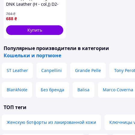
DNK Leather (H - col.J) D2-
2026
764
₴
688
₴
Купить
Популярные производители
в категории
Кошельки и портмоне
ST Leather
Canpellini
Grande Pelle
Tony Perot
BlankNote
Без бренда
Balisa
Marco Coverna
ТОП теги
Женскую ботфорты из лакированной кожи
Ключницы vi