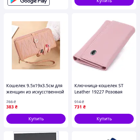
Купить
Кошелек 9.5х19х3.5см для
Ключница-кошелек ST
женщин из искусственной
Leather 19227 Розовая
кожи с ортопедическими
12,3х7,3х1 см
766
₴
914
₴
свойствами и
383
₴
731
₴
наполнением
Купить
Купить