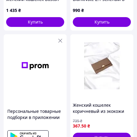
18847 Розовый
подарочной коробке
1 435
₴
990
₴
M8132E232E
Купить
Купить
Женский кошелек
Персональные товарные
коричневый из экокожи
подборки в приложении
для хранения карт
735
₴
наличных и документов
367
.50
₴
ТМ SP