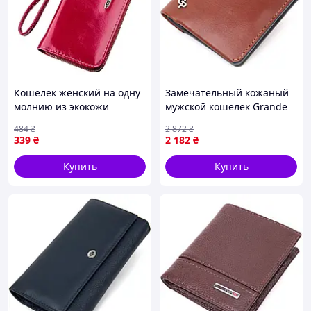
Кошелек женский на одну
Замечательный кожаный
молнию из экокожи
мужской кошелек Grande
гладкий KIVI 19039
Pelle 11425 Коричневый
484
₴
2 872
₴
Малиновый
PTR
339
₴
2 182
₴
Купить
Купить