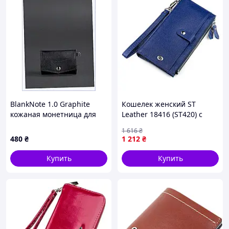
BlankNote 1.0 Graphite
Кошелек женский ST
кожаная монетница для
Leather 18416 (ST420) с
карт и монет 39P12H08E
ремнем на запястье Синий
1 616
₴
Lodgi
480
₴
1 212
₴
Купить
Купить