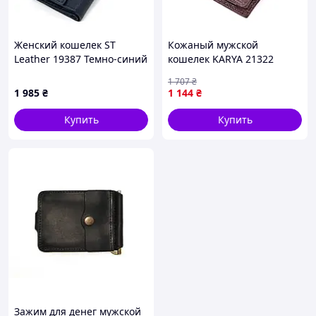
Женский кошелек ST
Кожаный мужской
Leather 19387 Темно-синий
кошелек KARYA 21322
коричневый 9х10х1см
1 707
₴
Турция: 2 отдела для
1 985
₴
1 144
₴
купюр, монетница и 6
ячеек карт
Купить
Купить
Зажим для денег мужской