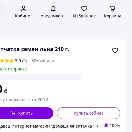
Кабинет
Уведомления
Избранное
Корзина
тчатка семян льна 210 г.
5.0
(9)
88+ купили
во к отправке
0
₴
з у продавца — от 200 ₴
Купить
Купить сейчас
100%
авец Интернет-магазин "Домашняя аптечка"