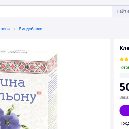
Найти
ровья
Биодобавки
Кле
Гото
5
Зака
Прод