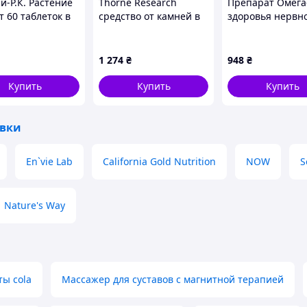
й-Р.К. Растение
Thorne Research
Препарат Омега
ковку.
т 60 таблеток в
средство от камней в
здоровья нервн
ах по 400мг,
почках 120 шт,
системы детей 6
й минерал для
1860ATE297
C1724H718
вого организма.
1 274
₴
948
₴
Купить
Купить
Купить
вки
En`vie Lab
California Gold Nutrition
NOW
S
Nature's Way
ы cola
Массажер для суставов с магнитной терапией