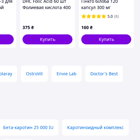
-3 для
DHC Folic Acid 60 шт
Гінкго білоба 120
ой
Фолиевая кислота 400
капсул 300 мг
0 мл,
мг + витамины В
5.0
(8)
Япония
375
₴
160
₴
Купить
Купить
olaray
OstroVit
Envie Lab
Doctor's Best
Бета-каротин 25 000 IU
Каротиноидный комплекс