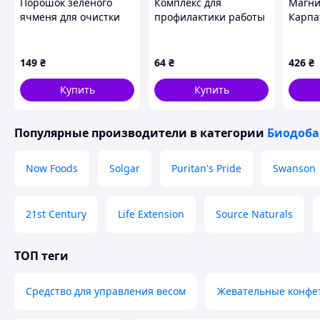
Порошок зеленого
Комплекс для
Магни
Полиэтиленовый пакет 210 г, вложенный в картонную упа
ячменя для очистки
профилактики работы
Карпа
крови и лимфы,
печени
капсул
СРОК ГОДНОСТИ
2T90H4291
Healthyclopedia Для
Важны
24 месяца
здоровья печени 30
здоро
149
₴
64
₴
426
₴
таб, 8936991 - 100
Похожие товары по характеристикам
Купить
Купить
Популярные производители
в категории
Биодоба
Now Foods
Solgar
Puritan's Pride
Swanson
21st Century
Life Extension
Source Naturals
ТОП теги
Средство для управления весом
Жевательные конфет