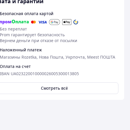
ата и гарантии
Безопасная оплата картой
Без переплат
Prom гарантирует безопасность
Вернем деньги при отказе от посылки
Наложенный платеж
Магазины Rozetka, Нова Пошта, Укрпочта, Meest ПОШТА
Оплата на счет
IBAN UA023220010000026005300013805
Смотреть всё
25.03.2026
17
Олексій М.
Олександр А.
Куплено на Prom.ua
Куплено на Pr
Якісно та швидко!
Гарна якість