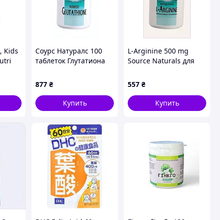
, Kids
Соурс Натуралс 100
L-Arginine 500 mg
utri
таблеток Глутатиона
Source Naturals для
ики,
для поддержки
женской репродукции
сердечно-сосудистой
E1X771746
877
₴
557
₴
системы 187PP824A8
Купить
Купить