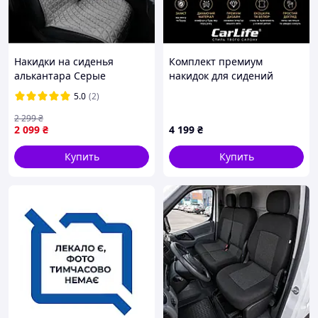
Накидки на сиденья
Комплект премиум
алькантара Серые
накидок для сидений
Передний Комплект
CarLife Sport Black
5.0
(2)
Elegant 700 314
(передние и задние
сиденья)
2 299
₴
2 099
₴
4 199
₴
Купить
Купить