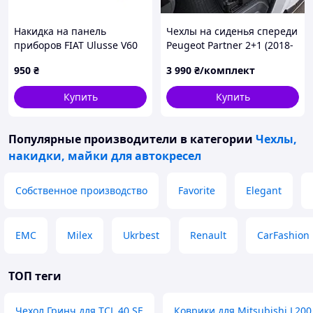
Накидка на панель
Чехлы на сиденья спереди
приборов FIAT Ulusse V60
Peugeot Partner 2+1 (2018-
1994-2002 Чехол/накидка
2026) Модельные чехлы
950
₴
3 990
₴/комплект
на торпеду автомобиля
для Партнер. Ткань
Фиат Улиси
жаккард с ромбовой
Купить
Купить
фактурой
Популярные производители
в категории
Чехлы,
накидки, майки для автокресел
Собственное производство
Favorite
Elegant
EMC
Milex
Ukrbest
Renault
CarFashion
ТОП теги
Чехол Гринч для TCL 40 SE
Коврики для Mitsubishi L20