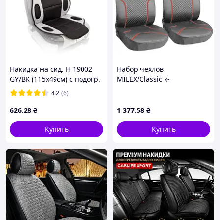
Накидка на сид. H 19002
Набор чехлов
GY/BK (115x49см) с подогр.
MILEX/Classic к-
высокая/перекл
т/2пер+2подг/серые
4.2
(6)
626
.28
₴
1 377
.58
₴
Купить
Купить