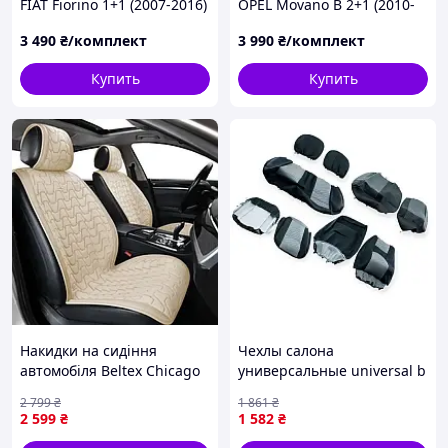
FIAT Fiorino 1+1 (2007-2016)
OPEL Movano B 2+1 (2010-
Модельные по сиденьям.
2021) Модельные. Ткань
3 490
₴/комплект
3 990
₴/комплект
Ткань жаккард Ромб
жаккард прошитый ромб
Купить
Купить
Накидки на сидіння
Чехлы салона
автомобіля Beltex Chicago
универсальные universal b
BX85550 (бежеві передні)
coper серые ткань Авто
2 799
₴
1 861
₴
Свит
2 599
₴
1 582
₴