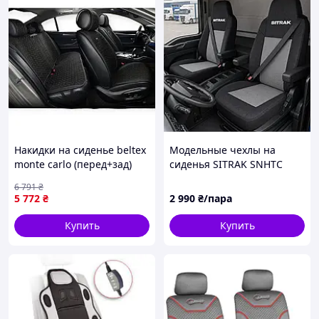
Накидки на сиденье beltex
Модельные чехлы на
monte carlo (перед+зад)
сиденья SITRAK SNHTC
соты черные
Hohan N7G 2022-2026.
6 791
₴
Плотная ткань жаккард
5 772
₴
2 990
₴/пара
Купить
Купить