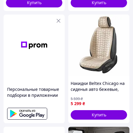
Купить
Купить
Накидки Beltex Chicago на
Персональные товарные
сиденья авто бежевые,
подборки в приложении
комплект (BX85500)
5 599
₴
5 299
₴
Купить