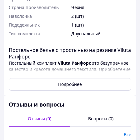
Страна производитель
Чехия
Наволочка
2 (шт)
Пододеяльник
1 (шт)
Тип комплекта
Двуспальный
Постельное белье с простынью на резинке Viluta
Ранфорс
Постельный комплект
Viluta Ранфорс
это безупречное
качество и красота домашнего текстиля. Приобретение
продукции этой торговой марки подарит Вам чувство
неповторимого уюта и комфорта. Изысканный дизайн
Подробнее
и мягкость такой ткани моментально покорят вас.
Комплект постельного белья Viluta поразит Вас своей
натуральностью и качеством пошива.
Отзывы и вопросы
Характеристики:
Отзывы (0)
Вопросы (0)
Тип: постельное белье
Ткань: 100% ранфорс
Способ нанесения рисунка: пигментная печать
Все
Простынь на резинке