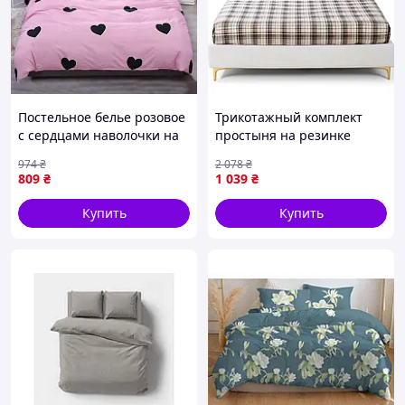
перевірені способи доставки!
1. Покупка без риска
Постельное белье розовое
Трикотажный комплект
(Пром-оплата):
с сердцами наволочки на
простыня на резинке
Оплачивайте безопасно с
подушки простыня
180х200 см с наволочками
974
₴
2 078
₴
помощью функции Пром-
пододеяльник комплект
в клетку 004-107-18-48-3-3
809
₴
1 039
₴
оплата, гарантирующей
Глазурь Seli Постільна
возврат средств в случае,
білизна рожева
Купить
Купить
если товар вам не подошел.
Простота
дизайна.
Оплачивайте покупку
онлайн картами Visa
или Mastercard.
Гарантия
сохранности.
Средства
резервируются на