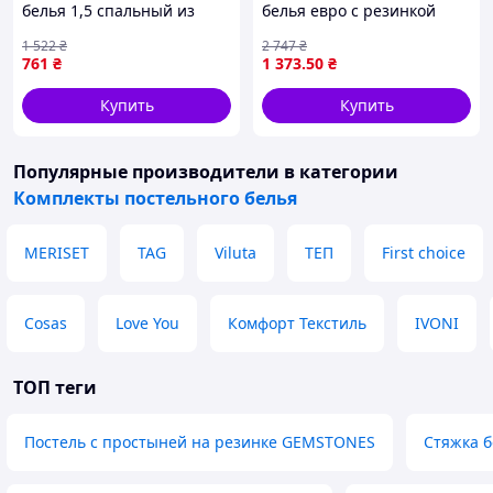
белья 1,5 спальный из
белья евро с резинкой
банковскую карту.
поликотона для
полисатин для
Реквизиты доступны
1 522
₴
2 747
₴
комфортного сна с
комфортного сна и отдыха
после нажатия
761
₴
1 373
.50
₴
наволочками 70х70
размер 180 P-0217 70/70
кнопки «Купить» в
разделе «Оплата».
Купить
Купить
Наложенный
платеж (оплата при
Популярные производители
в категории
получении):
Комплекты постельного белья
Рассчитывайтесь по
заказу
непосредственно в
MERISET
TAG
Viluta
ТЕП
First choice
отделении почтового
оператора после
осмотра товара.
Cosas
Love You
Комфорт Текстиль
IVONI
Доставка из нескольких
складов:
Товары могут быть
ТОП теги
отправлены из разных
городов в зависимости от
Постель с простыней на резинке GEMSTONES
Стяжка б
кодов складов (YUT, BBB,
K11 и т.п.). Если в заказе есть