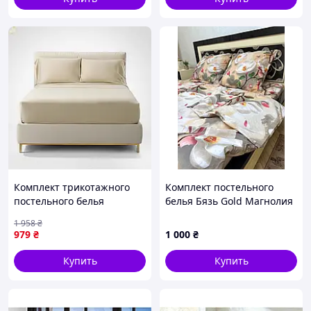
Заказы, оформленные
до 12:00, отправляются в
тот же день после 12:00 –
на следующий день или
по договоренности.
После отправки вы
получите номер
экспресс-накладной для
отслеживания.
Актуальную дату
прибытия заказа можно
просмотреть в вашем
кабинете покупателя
Комплект трикотажного
Комплект постельного
или на сайте «Новой
постельного белья
белья Бязь Gold Магнолия
почты».
песочного цвета с
Сімейний
Бесплатная доставка
1 958
₴
наволочками 160х200 см
979
₴
1 000
₴
(с Пром-оплатой в
на резинке
соответствии с
Купить
Купить
условиями
Акции
)
Обираючи Пром-оплату,
ви отримуєте
можливість