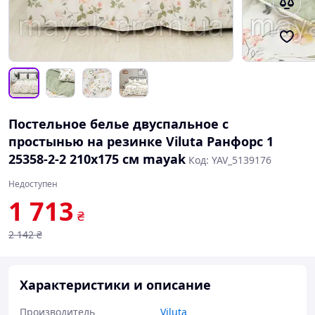
Постельное белье двуспальное с
простынью на резинке Viluta Ранфорс 1
25358-2-2 210х175 см mayak
Код: YAV_5139176
Недоступен
1 713
₴
2 142
₴
Характеристики и описание
Производитель
Viluta