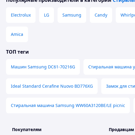
Популярные производители
в категории
Стирал
Electrolux
LG
Samsung
Candy
Whirlp
Amica
ТОП теги
Машин Samsung DC61-70216G
Стиральная машина уз
Ideal Standard Cerafine Nuovo BD776XG
Замок для ст
Стиральная машина Samsung WW60A3120BE/LE picnic
Покупателям
Продавцам