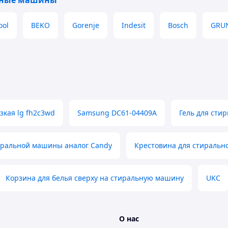
ьные машины
ool
BEKO
Gorenje
Indesit
Bosch
GRU
кая lg fh2c3wd
Samsung DC61-04409A
Гель для сти
иральной машины аналог Candy
Крестовина для стиральн
Корзина для белья сверху на стиральную машину
UKC
О нас