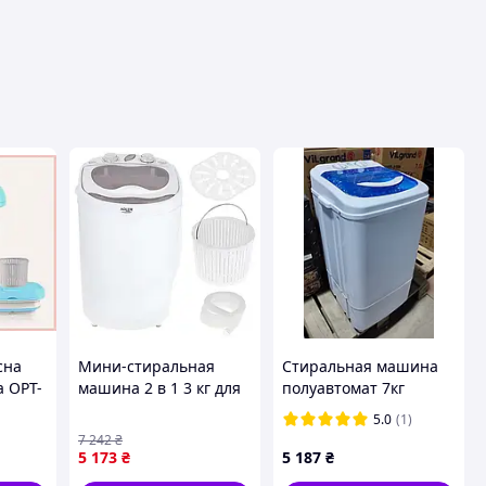
сна
Мини-стиральная
Стиральная машина
 OPT-
машина 2 в 1 3 кг для
полуавтомат 7кг
hing
кемпинга белый Adler
вертикальная
5.0
(1)
на
PS-8873
ViLgrand V107-25SN
7 242
₴
однобаковая таймер
5 173
₴
5 187
₴
стирки