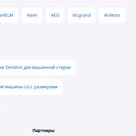
NHELM
Haier
AEG
ViLgrand
Ardesto
рки Denkmit для машинной стирки
ой машины LG с размерами
Партнеры