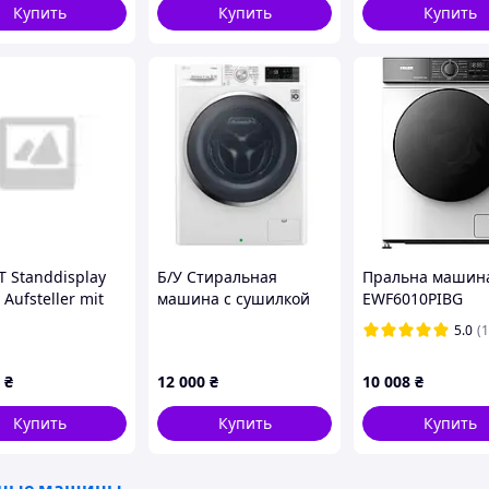
Купить
Купить
Купить
T Standdisplay
Б/У Стиральная
Пральна машина
l Aufsteller mit
машина с сушилкой
EWF6010PIBG
llen 700 Nits
LG F2J7HG2W
5.0
(1
Farbe »
₴
12 000
₴
10 008
₴
Купить
Купить
Купить