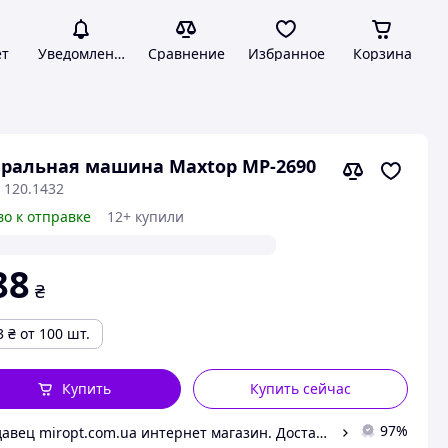
ет
Уведомления
Сравнение
Избранное
Корзина
ральная машина Maxtop МР-2690
 120.1432
во к отправке
12+ купили
88
₴
3
₴
от 100 шт.
Купить
Купить сейчас
97%
Продавец miropt.com.ua интернет магазин. Доставка по Украине 1-2 дня