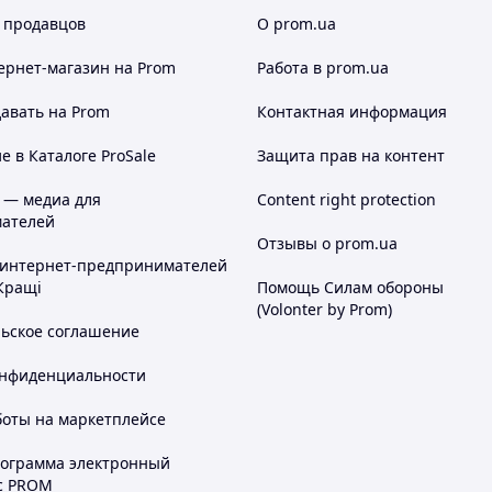
 продавцов
О prom.ua
ернет-магазин
на Prom
Работа в prom.ua
авать на Prom
Контактная информация
 в Каталоге ProSale
Защита прав на контент
 — медиа для
Content right protection
ателей
Отзывы о prom.ua
 интернет-предпринимателей
Кращі
Помощь Силам обороны
(Volonter by Prom)
льское соглашение
онфиденциальности
боты на маркетплейсе
рограмма электронный
с PROM