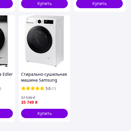
Купить
Купить
 Edler
Стирально-сушильная
машина Samsung
WD90DG5G34BELE
)
5.0
(1)
37 536
₴
35 749
₴
Купить