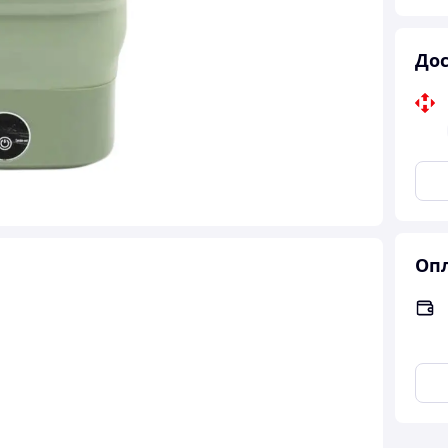
Дос
Опл