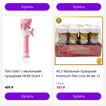
см
Купить
Купить
Пистолет с мыльными
AC2 Мыльные пузырьки
пузырями H038 Shark +
Premium Flex Line 60 мл 12
bottle 50ml Pink
штук для детей
171
₴
развлечение игра с
409
₴
163
₴
мыльными пузырьками
MO DE
Купить
Купить