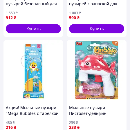
пузырей безопасный для
пузырей с запаской для
детей для активных игр 1
детских игр 18 см Пингвин
1 550
₴
1 003
₴
шт Bubble Fun FK-16065
FK-15895
912
₴
590
₴
Купить
Купить
Акция! Мыльные пузыри
Мыльные пузыри
"Mega Bubbles с тарелкой
Пистолет-дельфин
Baby Shark" 200515 объем
JT6903(Red) 13 см,
480
₴
259
₴
450 мл - По лучшей цене!
механический, запаска 7,5
216
₴
233
₴