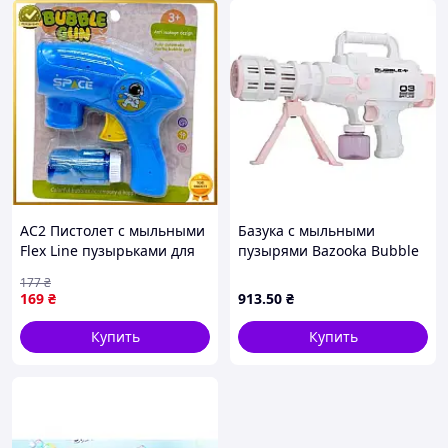
AC2 Пистолет с мыльными
Базука с мыльными
Flex Line пузырьками для
пузырями Bazooka Bubble
детей игр на улице и
Gun • Детская игрушка для
177
₴
праздника веселый
запуска пузырьков, улицы,
169
₴
913
.50
₴
пистолет для пу DE
праздников и активных
игр
Купить
Купить