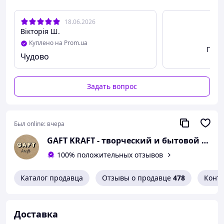
Обратите внимание:
18.06.2026
Батарейки и мыльная жидкость не входят в комплект!
Вікторія Ш.
"Космический Пузырь" — не просто игрушка, а
Куплено на Prom.ua
Посм
яркое впечатление, которое остаётся в
Чудово
памяти! Идеальный подарок на день рождения или
просто «без повода».
Задать вопрос
Был online:
вчера
GAFT KRAFT - творческий и бытовой магазин
100% положительных отзывов
Каталог продавца
Отзывы о продавце
478
Конт
Доставка