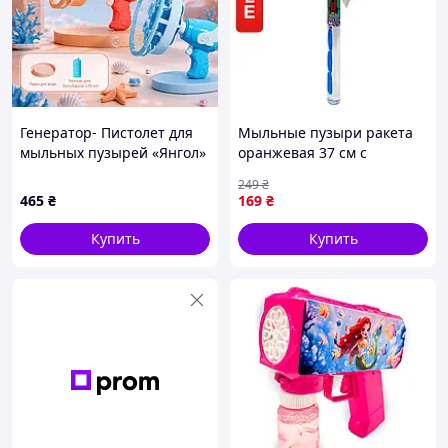
Генератор- Пистолет для
Мыльные пузыри ракета
мыльных пузырей «Янгол»
оранжевая 37 см с
голубый Молох
космическим мечом для
249
₴
детей мальчиков девочек
465
₴
169
₴
Купить
Купить