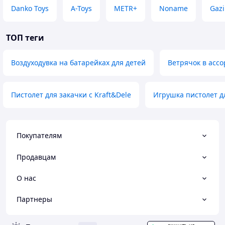
Danko Toys
A-Toys
METR+
Noname
Gazi
ТОП теги
Воздуходувка на батарейках для детей
Ветрячок в асс
Пистолет для закачки с Kraft&Dele
Игрушка пистолет д
Покупателям
Продавцам
О нас
Партнеры