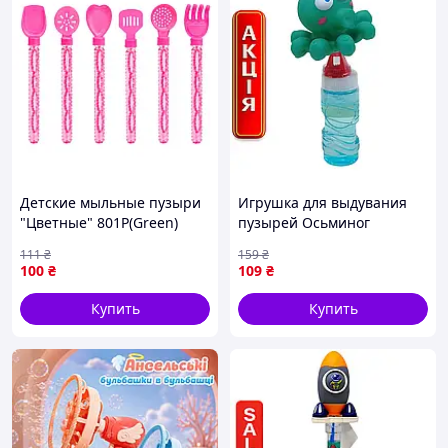
Детские мыльные пузыри
Игрушка для выдувания
"Цветные" 801P(Green)
пузырей Осьминог
меч, 26 см Розовый
зеленый с резиновой
111
₴
159
₴
фигуркой в бутылочке
100
₴
109
₴
развлекательная для
детей
Купить
Купить