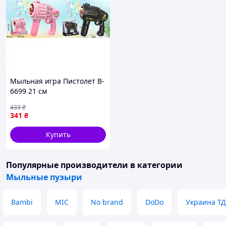
Мыльная игра Пистолет B-
6699 21 см
433
₴
341
₴
Купить
Популярные производители
в категории
Мыльные пузыри
Bambi
MIC
No brand
DoDo
Украина ТД