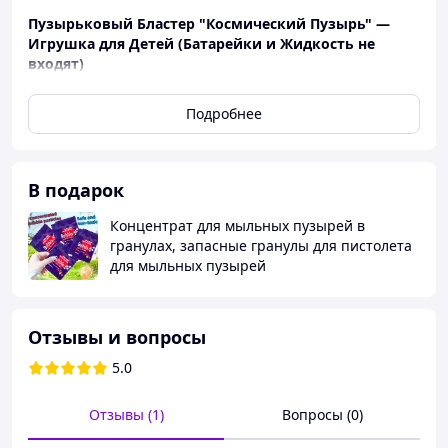
Пузырьковый Бластер "Космический Пузырь" —
Игрушка для Детей (Батарейки и Жидкость не
входят)
Описание:
Подробнее
Взрыв радости для вашего ребёнка!
Электрический пузырьковый бластер
"Космический Пузырь" — это трендовая игрушка,
В подарок
которая быстро стала хитом TikTok и Instagram.
Тысячи пузырей в секунду создают вау-эффект,
Концентрат для мыльных пузырей в
а футуристичный дизайн в стиле космического
гранулах, запасные гранулы для пистолета
бластера делает игрушку особенно желанной!
для мыльных пузырей
Преимущества:
Автоматический запуск пузырей — одним
нажатием создаётся поток пузырей, будто
Отзывы и вопросы
волшебство
5.0
Современный дизайн — элегантный корпус
Лёгкий и удобный — ребёнок справится сам
Для улицы и дома — отличное развлечение на
Отзывы (1)
Вопросы (0)
свежем воздухе, дне рождения, фотосессии