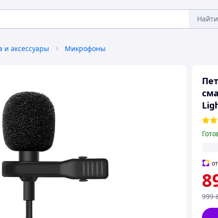
Найти
а и аксессуары
Микрофоны
Пе
сма
Lig
Гото
о
8
999