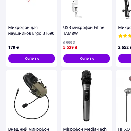
снижает риск помех.
Длинный кабель: 1,5-
метровый провод
обеспечивает свободу
движений во время записи.
Микрофон для
USB микрофон Fifine
Микро
Аксессуары в комплекте:
наушников Ergo BT690
TAM8W
Поставляется с удобным
Black (Оригинал с
чехлом для хранения и
6 999
₴
разборки) (БУ)
транспортировки.
179
₴
5 529
₴
2 652
Купить
Купить
Внешний микрофон
Мiкрофон Media-Tech
HF XO 