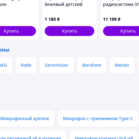
фон
бежевый детский
радиосистема S
подарок
BLX4E = - H8E
1 180
₴
11 199
₴
Купить
Купить
Купить
оны
AKG
Rode
Sennheiser
Borofone
Wester
Микрофонный крепеж
Микрофон с приемником Type-C
он петличный к8 в наличии
Микрофон-колонка click q9