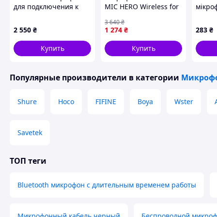
для подключения к
MIC HERO Wireless for
мікро
рации наушников
KARAOKE systems +
3 640
₴
Walkers Razor Slim -
USB-C receiver (MT398)
2 550
₴
1 274
₴
283
₴
Coyote
Чорний
Купить
Купить
Популярные производители
в категории
Микроф
Shure
Hoco
FIFINE
Boya
Wster
Savetek
ТОП теги
Bluetooth микрофон с длительным временем работы
Микрофонный кабель черный
Беспроводной микроф