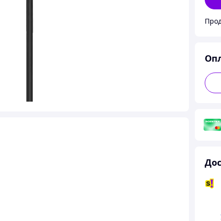
Прод
Оп
Дос