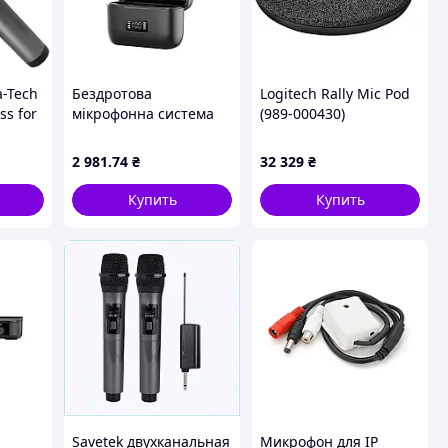
-Tech
Бездротова
Logitech Rally Mic Pod
ss for
мікрофонна система
(989-000430)
s +
Ulanzi A200 Mini Mic
MT398)
dual-mic (Type-C) Black
2 981
.74
₴
32 329
₴
Купить
Купить
Savetek двухканальная
Микрофон для IP