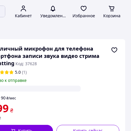
Кабинет
Уведомления
Избранное
Корзина
тличный микрофон для телефона
ртфона записи звука видео стрима
htting
Код: 37628
5.0
(1)
во к отправке
90
т
₴
/мес
99
₴
₴
Купить
Купить сейчас