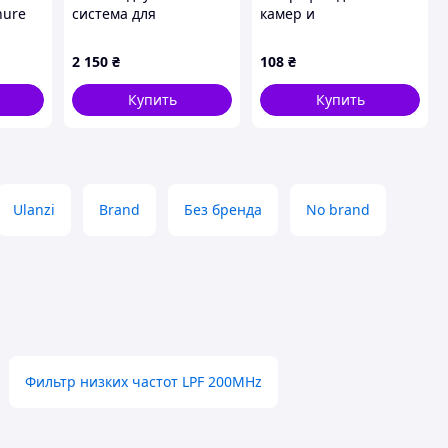
hure
система для
камер и
вокалистов и
видеорегистраторов.
спикеров, EC885497K8
Питание DC 9-12V.
2 150
₴
108
₴
Радиус действия 150
м. Выход RCA.
Купить
Купить
Ulanzi
Brand
Без бренда
No brand
Фильтр низких частот LPF 200MHz