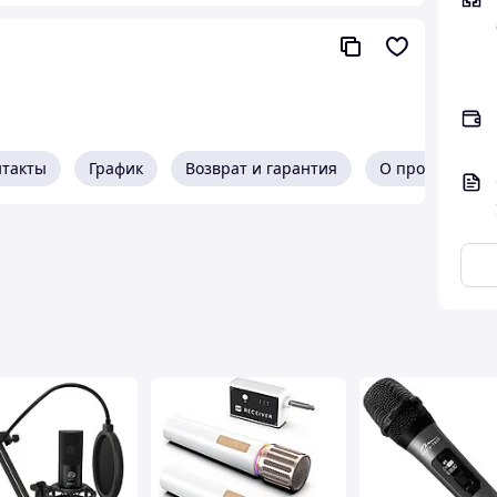
e, TikTok, записи подкастов, проведения онлайн-
актность позволяют брать устройство с собой в
хвату звука, микрофон точно улавливает каждую
оченным покрытием гарантирует стабильную передачу
нтакты
График
Возврат и гарантия
О продавце