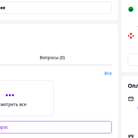
ее
актное и удобное устройство для записи звука с
Вопросы (0)
диосигнала и станет отличным выбором для блогеров,
Все
Опл
что позволяет использовать микрофон без
сех сторон, что делает его универсальным для
смотреть все
о закрепить микрофон на одежде, освободив руки
прос
т посторонние звуки при записи на улице или в