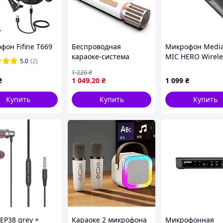
фон Fifine T669
Беспроводная
Микрофон Media
караоке-система
MIC HERO Wirele
5.0
(2)
Echomussy YA-0008 (2
KARAOKE system
1 220
₴
микрофона +
USB-C receiver (
₴
1 049
.20
₴
1 099
₴
приемник Jack 6.35
мм), вокальные
Купить
Купить
Купить
радиомикрофоны для
дома и вечерино
EP38 grey +
Караоке 2 микрофона
Микрофонная