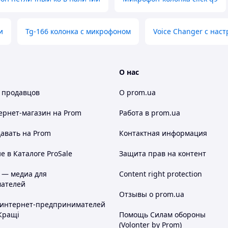
и
Tg-166 колонка с микрофоном
Voice Changer с нас
О нас
 продавцов
О prom.ua
ернет-магазин
на Prom
Работа в prom.ua
авать на Prom
Контактная информация
 в Каталоге ProSale
Защита прав на контент
 — медиа для
Content right protection
ателей
Отзывы о prom.ua
 интернет-предпринимателей
Кращі
Помощь Силам обороны
(Volonter by Prom)